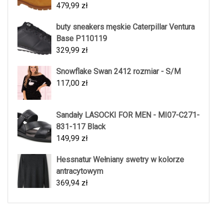
479,99
zł
buty sneakers męskie Caterpillar Ventura
Base P110119
329,99
zł
Snowflake Swan 2412 rozmiar - S/M
117,00
zł
Sandały LASOCKI FOR MEN - MI07-C271-
831-117 Black
149,99
zł
Hessnatur Wełniany swetry w kolorze
antracytowym
369,94
zł