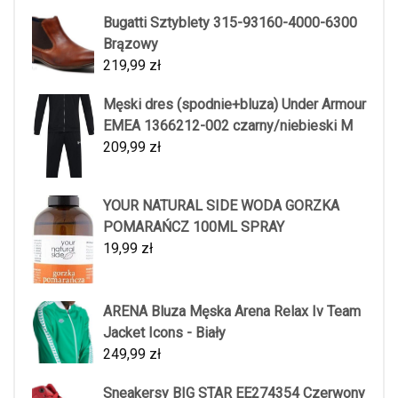
Bugatti Sztyblety 315-93160-4000-6300
Brązowy
219,99
zł
Męski dres (spodnie+bluza) Under Armour
EMEA 1366212-002 czarny/niebieski M
209,99
zł
YOUR NATURAL SIDE WODA GORZKA
POMARAŃCZ 100ML SPRAY
19,99
zł
ARENA Bluza Męska Arena Relax Iv Team
Jacket Icons - Biały
249,99
zł
Sneakersy BIG STAR EE274354 Czerwony