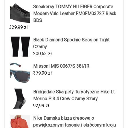
Sneakersy TOMMY HILFIGER Corporate
Modern Vulc Leather FM0FM03727 Black
BDS
329,99
zł
Black Diamond Spodnie Session Tight
Czarny
200,63
zł
Missoni MIS 0067/S 38I/IR
379,90
zł
Bridgedale Skarpety Turystyczne Hike Lt
Merino P 3 4 Crew Czarny Szary
92,99
zł
Nike Damska bluza dresowa o
powiększonym fasonie i skróconym kroju