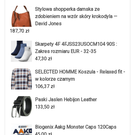
Stylowa shopperka damska ze
zdobieniem na wzór skóry krokodyla —
David Jones
187,70
zł
Skarpety 4F 4FJSS23USOCM104 90S :
Zakres rozmiaru EUR - 32-35
47,30
zł
SELECTED HOMME Koszula - Relaxed fit -
w kolorze czarnym
106,37
zł
Paski Jaslen Hebijon Leather
133,50
zł
Biogenix Aakg Monster Caps 120Caps
45,00
zł