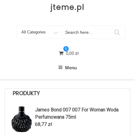
Skip
jteme.pl
to
content
Search
for
0
0,00
zł
Menu
PRODUKTY
James Bond 007 007 For Woman Woda
Perfumowana 75ml
68,77
zł