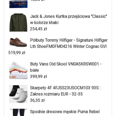
Jack & Jones Kurtka przejściowa "Classic"
w kolorze khaki
254,45
zł
Półbuty Tommy Hilfiger - Signature Hilfiger
Lth ShoeFM0FM04216 Winter Cognac GVI
519,99
zł
Buty Vans Old Skool VN0A5KRSW001 -
białe
399,99
zł
Skarpety 4F 4FJSS23USOCM103 93S :
Zakres rozmiaru EUR - 32-35
36,30
zł
Spodnie dresowe męskie Puma Rebel