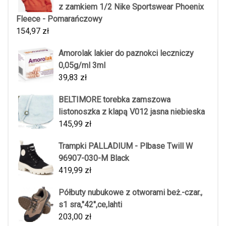
z zamkiem 1/2 Nike Sportswear Phoenix
Fleece - Pomarańczowy
154,97
zł
Amorolak lakier do paznokci leczniczy
0,05g/ml 3ml
39,83
zł
BELTIMORE torebka zamszowa
listonoszka z klapą V012 jasna niebieska
145,99
zł
Trampki PALLADIUM - Plbase Twill W
96907-030-M Black
419,99
zł
Półbuty nubukowe z otworami beż.-czar.,
s1 sra,"42",ce,lahti
203,00
zł