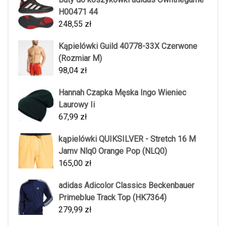
H00471 44
248,55
zł
Kąpielówki Guild 40778-33X Czerwone
(Rozmiar M)
98,04
zł
Hannah Czapka Męska Ingo Wieniec
Laurowy Ii
67,99
zł
kąpielówki QUIKSILVER - Stretch 16 M
Jamv Nlq0 Orange Pop (NLQ0)
165,00
zł
adidas Adicolor Classics Beckenbauer
Primeblue Track Top (HK7364)
279,99
zł