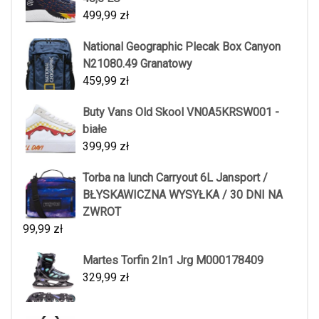
499,99
zł
National Geographic Plecak Box Canyon
N21080.49 Granatowy
459,99
zł
Buty Vans Old Skool VN0A5KRSW001 -
białe
399,99
zł
Torba na lunch Carryout 6L Jansport /
BŁYSKAWICZNA WYSYŁKA / 30 DNI NA
ZWROT
99,99
zł
Martes Torfin 2In1 Jrg M000178409
329,99
zł