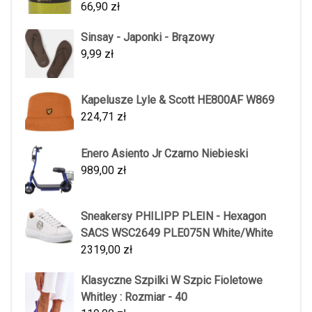
66,90
zł
Sinsay - Japonki - Brązowy
9,99
zł
Kapelusze Lyle & Scott HE800AF W869
224,71
zł
Enero Asiento Jr Czarno Niebieski
989,00
zł
Sneakersy PHILIPP PLEIN - Hexagon
SACS WSC2649 PLE075N White/White
2319,00
zł
Klasyczne Szpilki W Szpic Fioletowe
Whitley : Rozmiar - 40