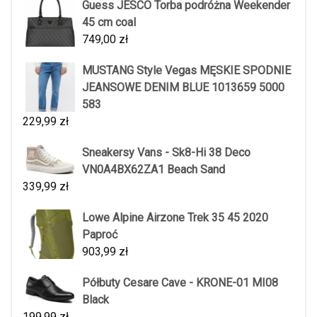
Guess JESCO Torba podróżna Weekender
45 cm coal
749,00
zł
MUSTANG Style Vegas MĘSKIE SPODNIE
JEANSOWE DENIM BLUE 1013659 5000
583
229,99
zł
Sneakersy Vans - Sk8-Hi 38 Deco
VN0A4BX62ZA1 Beach Sand
339,99
zł
Lowe Alpine Airzone Trek 35 45 2020
Paproć
903,99
zł
Półbuty Cesare Cave - KRONE-01 MI08
Black
199,99
zł