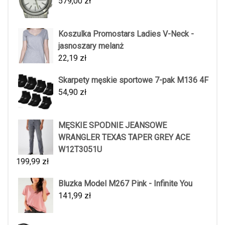
579,00
zł
Koszulka Promostars Ladies V-Neck -
jasnoszary melanż
22,19
zł
Skarpety męskie sportowe 7-pak M136 4F
54,90
zł
MĘSKIE SPODNIE JEANSOWE
WRANGLER TEXAS TAPER GREY ACE
W12T3051U
199,99
zł
Bluzka Model M267 Pink - Infinite You
141,99
zł