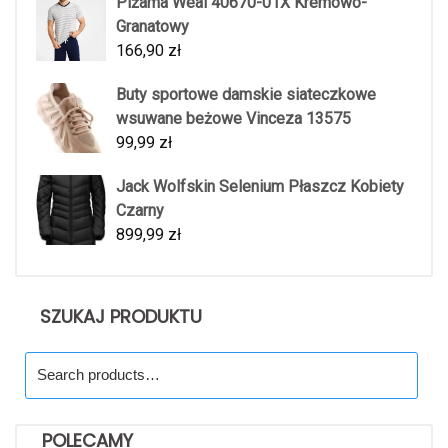
Piżama Weal 40670-01X Kremowo-
Granatowy
166,90
zł
Buty sportowe damskie siateczkowe
wsuwane beżowe Vinceza 13575
99,99
zł
Jack Wolfskin Selenium Płaszcz Kobiety
Czarny
899,99
zł
SZUKAJ PRODUKTU
Search
for:
POLECAMY