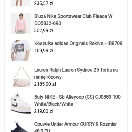
235,57
zł
Bluza Nike Sportswear Club Fleece W
DQ5832-690
302,99
zł
Koszulka adidas Originals Rekive - IB8708
169,99
zł
Lauren Ralph Lauren Sydnee 25 Torba na
ramię różowy
2185,00
zł
Buty NIKE - Sb Alleyoop (GS) CJ0883 100
White/Black/White
219,00
zł
Obuwie Under Armour CURRY 9 Rozmiar
48,5 EU