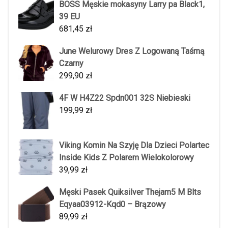
BOSS Męskie mokasyny Larry pa Black1,
39 EU
681,45
zł
June Welurowy Dres Z Logowaną Taśmą
Czarny
299,90
zł
4F W H4Z22 Spdn001 32S Niebieski
199,99
zł
Viking Komin Na Szyję Dla Dzieci Polartec
Inside Kids Z Polarem Wielokolorowy
39,99
zł
Męski Pasek Quiksilver Thejam5 M Blts
Eqyaa03912-Kqd0 – Brązowy
89,99
zł