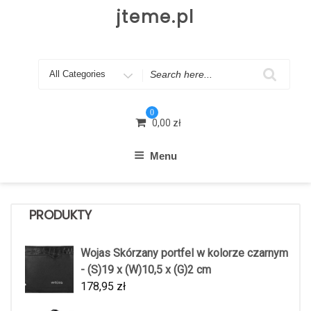
Skip
jteme.pl
to
content
Search
for
0
0,00
zł
Menu
PRODUKTY
Wojas Skórzany portfel w kolorze czarnym
- (S)19 x (W)10,5 x (G)2 cm
178,95
zł