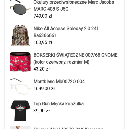
Okulary przeciwsłoneczne Marc Jacobs
MARC 408 S J5G
749,00
zł
Nike All Access Soleday 2.0 24l
Ba6366661
103,95
zł
BOKSERKI ŚWIĄTECZNE 007/68 GNOME
(kolor czerwony, rozmiar M)
43,20
zł
Montblanc Mb0072O 004
1699,00
zł
Top Gun Męska koszulka
39,90
zł