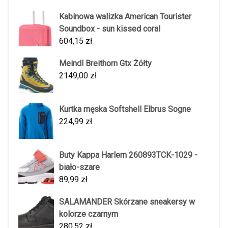
Kabinowa walizka American Tourister
Soundbox - sun kissed coral
604,15
zł
Meindl Breithorn Gtx Żółty
2149,00
zł
Kurtka męska Softshell Elbrus Sogne
224,99
zł
Buty Kappa Harlem 260893TCK-1029 -
biało-szare
89,99
zł
SALAMANDER Skórzane sneakersy w
kolorze czarnym
280,52
zł