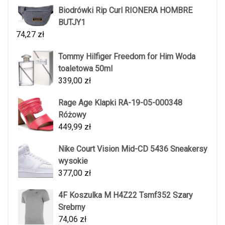
Biodrówki Rip Curl RIONERA HOMBRE
BUTJY1
74,27
zł
Tommy Hilfiger Freedom for Him Woda
toaletowa 50ml
339,00
zł
Rage Age Klapki RA-19-05-000348
Różowy
449,99
zł
Nike Court Vision Mid-CD 5436 Sneakersy
wysokie
377,00
zł
4F Koszulka M H4Z22 Tsmf352 Szary
Srebrny
74,06
zł