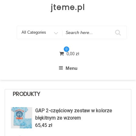
Skip
jteme.pl
to
content
Search
for
0
0,00
zł
Menu
PRODUKTY
GAP 2-częściowy zestaw w kolorze
błękitnym ze wzorem
65,45
zł