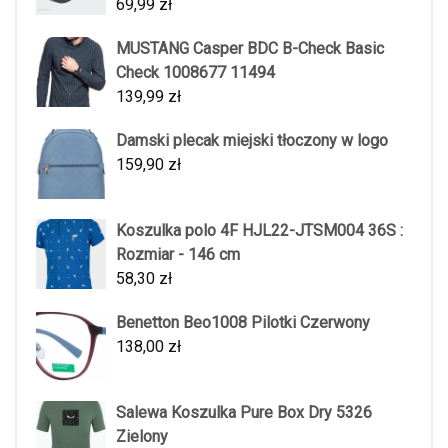
69,99
zł
MUSTANG Casper BDC B-Check Basic
Check 1008677 11494
139,99
zł
Damski plecak miejski tłoczony w logo
159,90
zł
Koszulka polo 4F HJL22-JTSM004 36S :
Rozmiar - 146 cm
58,30
zł
Benetton Beo1008 Pilotki Czerwony
138,00
zł
Salewa Koszulka Pure Box Dry 5326
Zielony