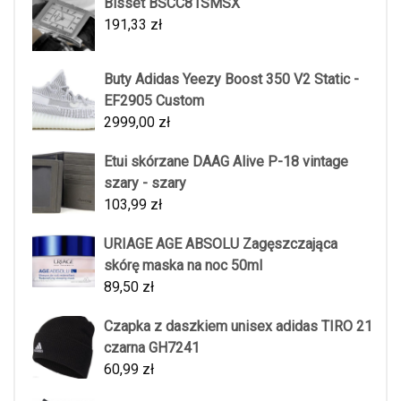
Bisset BSCC81SMSX
191,33
zł
Buty Adidas Yeezy Boost 350 V2 Static -
EF2905 Custom
2999,00
zł
Etui skórzane DAAG Alive P-18 vintage
szary - szary
103,99
zł
URIAGE AGE ABSOLU Zagęszczająca
skórę maska na noc 50ml
89,50
zł
Czapka z daszkiem unisex adidas TIRO 21
czarna GH7241
60,99
zł