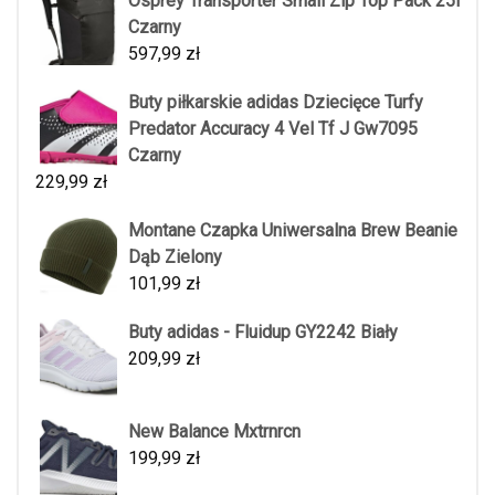
Osprey Transporter Small Zip Top Pack 25l
Czarny
597,99
zł
Buty piłkarskie adidas Dziecięce Turfy
Predator Accuracy 4 Vel Tf J Gw7095
Czarny
229,99
zł
Montane Czapka Uniwersalna Brew Beanie
Dąb Zielony
101,99
zł
Buty adidas - Fluidup GY2242 Biały
209,99
zł
New Balance Mxtrnrcn
199,99
zł