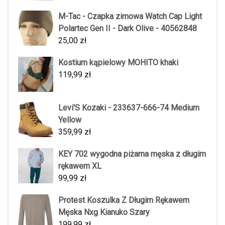
M-Tac - Czapka zimowa Watch Cap Light
Polartec Gen II - Dark Olive - 40562848
25,00
zł
Kostium kąpielowy MOHITO khaki
119,99
zł
Levi'S Kozaki - 233637-666-74 Medium
Yellow
359,99
zł
KEY 702 wygodna piżama męska z długim
rękawem XL
99,99
zł
Protest Koszulka Z Długim Rękawem
Męska Nxg Kianuko Szary
199,99
zł