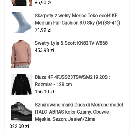
86,90
zł
Skarpety z wełny Merino Teko ecoHIKE
Medium Full Cushion 3.0 Sky (M (38-41))
71,99
zł
Swetry Lyle & Scott KN821V W868
453,98
zł
Bluza 4F 4FJSS23TSWSM219 20S :
Rozmiar - 128 cm
166,10
zł
Sznurowane marki Duca di Morrone model
ITALO-ABRAS kolor Czarny. Obuwie
Męskie. Sezon: Jesień/Zima
322,00
zł