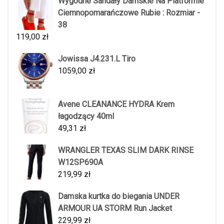
Wygodne Sandały Damskie Na Platformie
Ciemnopomarańczowe Rubie : Rozmiar -
38
119,00
zł
Jowissa J4.231.L Tiro
1059,00
zł
Avene CLEANANCE HYDRA Krem
łagodzący 40ml
49,31
zł
WRANGLER TEXAS SLIM DARK RINSE
W12SP690A
219,99
zł
Damska kurtka do biegania UNDER
ARMOUR UA STORM Run Jacket
229,99
zł