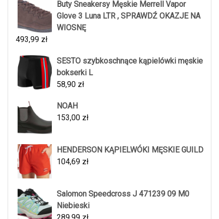
Buty Sneakersy Męskie Merrell Vapor
Glove 3 Luna LTR , SPRAWDŹ OKAZJE NA
WIOSNĘ
493,99
zł
SESTO szybkoschnące kąpielówki męskie
bokserki L
58,90
zł
NOAH
153,00
zł
HENDERSON KĄPIELWÓKI MĘSKIE GUILD
104,69
zł
Salomon Speedcross J 471239 09 M0
Niebieski
289,99
zł