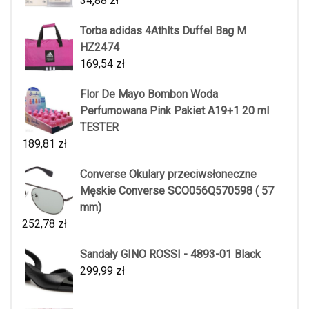
34,88
zł
Torba adidas 4Athlts Duffel Bag M
HZ2474
169,54
zł
Flor De Mayo Bombon Woda
Perfumowana Pink Pakiet A19+1 20 ml
TESTER
189,81
zł
Converse Okulary przeciwsłoneczne
Męskie Converse SCO056Q570598 ( 57
mm)
252,78
zł
Sandały GINO ROSSI - 4893-01 Black
299,99
zł