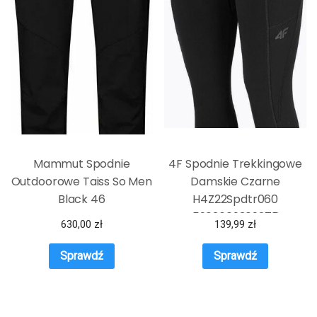
Mammut Spodnie
4F Spodnie Trekkingowe
Outdoorowe Taiss So Men
Damskie Czarne
Black 46
H4Z22Spdtr060
5903609309275
630,00
zł
139,99
zł
Sprawdź
Sprawdź