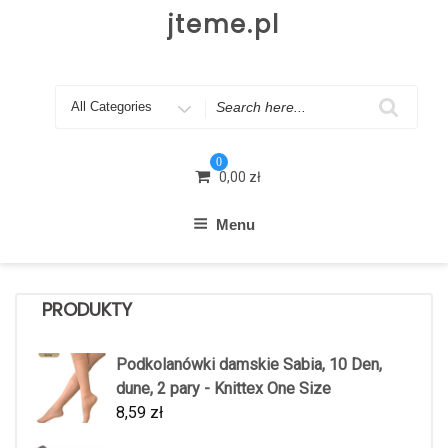
Skip
jteme.pl
to
content
Search
for
0
0,00
zł
Menu
PRODUKTY
Podkolanówki damskie Sabia, 10 Den,
dune, 2 pary - Knittex One Size
8,59
zł