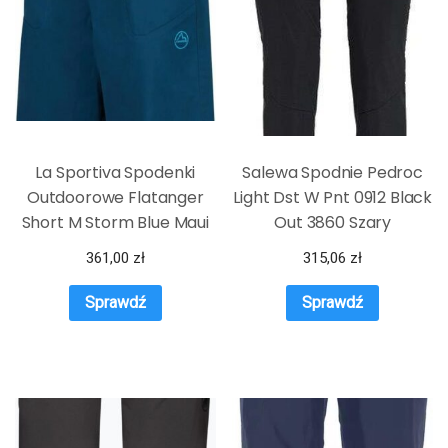
La Sportiva Spodenki
Salewa Spodnie Pedroc
Outdoorowe Flatanger
Light Dst W Pnt 0912 Black
Short M Storm Blue Maui
Out 3860 Szary
361,00
zł
315,06
zł
Sprawdź
Sprawdź