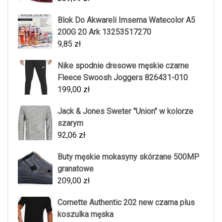
Blok Do Akwareli Imsema Watecolor A5
200G 20 Ark 13253517270
9,85
zł
Nike spodnie dresowe męskie czarne
Fleece Swoosh Joggers 826431-010
199,00
zł
Jack & Jones Sweter "Union" w kolorze
szarym
92,06
zł
Buty męskie mokasyny skórzane 500MP
granatowe
209,00
zł
Cornette Authentic 202 new czarna plus
koszulka męska