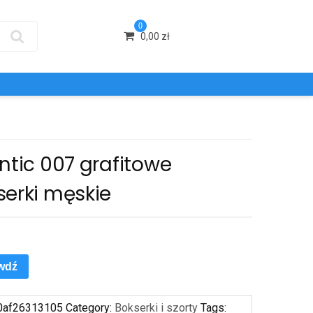
0
0,00
zł
ntic 007 grafitowe
serki męskie
wdź
0af26313105
Category:
Bokserki i szorty
Tags: