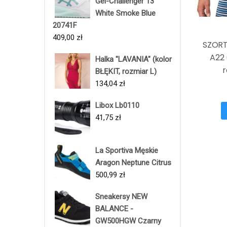
Gel-Challenger 13
White Smoke Blue
20741F
409,00
zł
SZORT
A22 
Halka "LAVANIA" (kolor
r
BŁĘKIT, rozmiar L)
134,04
zł
Libox Lb0110
41,75
zł
La Sportiva Męskie
Aragon Neptune Citrus
500,99
zł
Sneakersy NEW
BALANCE -
GW500HGW Czarny