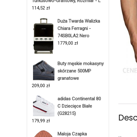
Turkusowo-Grafitowy, Rozmiar - L
114,52
zł
Duża Twarda Walizka
Chiara Ferragni -
74SB0LA2 Nero
1779,00
zł
Buty męskie mokasyny
skórzane 500MP
granatowe
209,00
zł
adidas Continental 80
C Dziecięce Białe
(G28215)
Desc
179,99
zł
Maloja Czapka
…