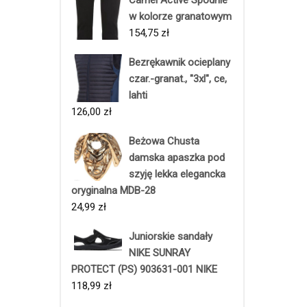
Camel Active Spodnie
w kolorze granatowym
154,75
zł
Bezrękawnik ocieplany
czar.-granat., "3xl", ce,
lahti
126,00
zł
Beżowa Chusta
damska apaszka pod
szyję lekka elegancka
oryginalna MDB-28
24,99
zł
Juniorskie sandały
NIKE SUNRAY
PROTECT (PS) 903631-001 NIKE
118,99
zł