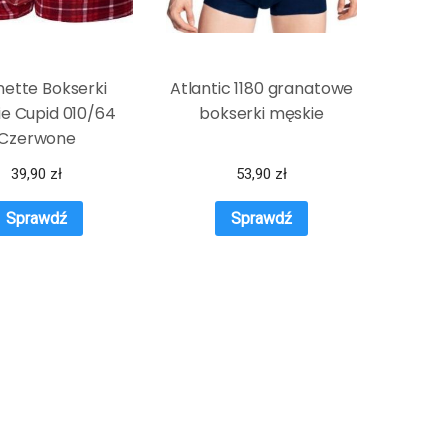
ette Bokserki
Atlantic 1180 granatowe
e Cupid 010/64
bokserki męskie
Czerwone
39,90
zł
53,90
zł
Sprawdź
Sprawdź