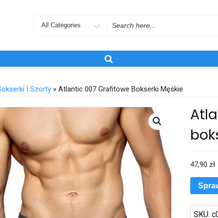
Search
for
Bokserki I Szorty
» Atlantic 007 Grafitowe Bokserki Męskie
Atla
bok
47,90
zł
Spra
SKU:
c