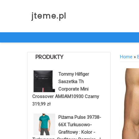
Skip
to
jteme.pl
content
PRODUKTY
Home
»
Tommy Hilfiger
Saszetka Th
Corporate Mini
Crossover AM0AM10930 Czarny
319,99
zł
Piżama Pulse 39738-
66X Turkusowo-
Grafitowy : Kolor -