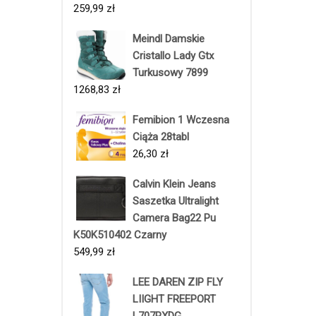
259,99
zł
Meindl Damskie
Cristallo Lady Gtx
Turkusowy 7899
1268,83
zł
Femibion 1 Wczesna
Ciąża 28tabl
26,30
zł
Calvin Klein Jeans
Saszetka Ultralight
Camera Bag22 Pu
K50K510402 Czarny
549,99
zł
LEE DAREN ZIP FLY
LIIGHT FREEPORT