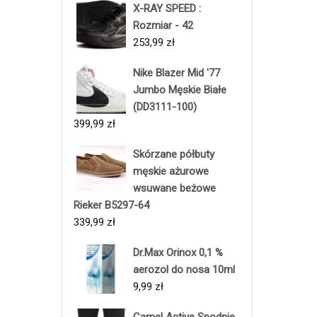
X-RAY SPEED :
Rozmiar - 42
253,99
zł
Nike Blazer Mid '77
Jumbo Męskie Białe
(DD3111-100)
399,99
zł
Skórzane półbuty
męskie ażurowe
wsuwane beżowe
Rieker B5297-64
339,99
zł
Dr.Max Orinox 0,1 %
aerozol do nosa 10ml
9,99
zł