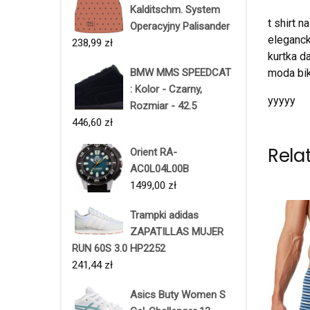
Kalditschm. System
t shirt 
Operacyjny Palisander
eleganck
238,99
zł
kurtka d
moda bik
BMW MMS SPEEDCAT
: Kolor - Czarny,
yyyyy
Rozmiar - 42.5
446,60
zł
Rela
Orient RA-
AC0L04L00B
1499,00
zł
Trampki adidas
ZAPATILLAS MUJER
RUN 60S 3.0 HP2252
241,44
zł
Asics Buty Women S