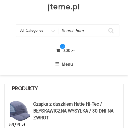
Skip
jteme.pl
to
content
Search
for
0
0,00
zł
Menu
PRODUKTY
Czapka z daszkiem Hutte Hi-Tec /
BŁYSKAWICZNA WYSYŁKA / 30 DNI NA
ZWROT
59,99
zł