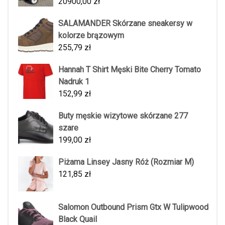
20900,00
zł
SALAMANDER Skórzane sneakersy w
kolorze brązowym
255,79
zł
Hannah T Shirt Męski Bite Cherry Tomato
Nadruk 1
152,99
zł
Buty męskie wizytowe skórzane 277
szare
199,00
zł
Piżama Linsey Jasny Róż (Rozmiar M)
121,85
zł
Salomon Outbound Prism Gtx W Tulipwood
Black Quail