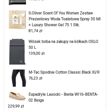
S.Oliver Scent Of You Women Zestaw
Prezentowy Woda Toaletowa Spray 30 Ml
+ Luxury Shower Gel 75 1 Stk.
81,74
zł
Wózek torba na zakupy na kółkach OSLO
50 L
139,00
zł
M-Tac Spodnie Cotton Classic Black Xl/R
76,23
zł
Espadryle Lasocki - Benta WI16-BENTA-
02 Beige
229,99
zł