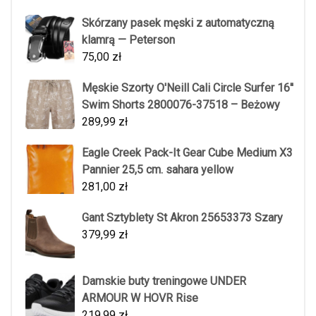
Skórzany pasek męski z automatyczną
klamrą — Peterson
75,00
zł
Męskie Szorty O'Neill Cali Circle Surfer 16''
Swim Shorts 2800076-37518 – Beżowy
289,99
zł
Eagle Creek Pack-It Gear Cube Medium X3
Pannier 25,5 cm. sahara yellow
281,00
zł
Gant Sztyblety St Akron 25653373 Szary
379,99
zł
Damskie buty treningowe UNDER
ARMOUR W HOVR Rise
219,99
zł