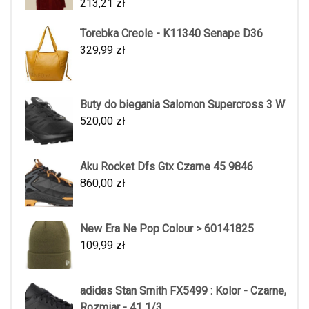
213,21
zł
Torebka Creole - K11340 Senape D36
329,99
zł
Buty do biegania Salomon Supercross 3 W
520,00
zł
Aku Rocket Dfs Gtx Czarne 45 9846
860,00
zł
New Era Ne Pop Colour > 60141825
109,99
zł
adidas Stan Smith FX5499 : Kolor - Czarne,
Rozmiar - 41 1/3