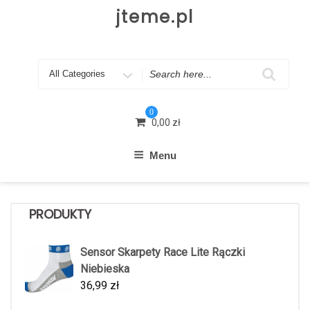
Skip
jteme.pl
to
content
Search
for
0
0,00
zł
Menu
PRODUKTY
Sensor Skarpety Race Lite Rączki
Niebieska
36,99
zł