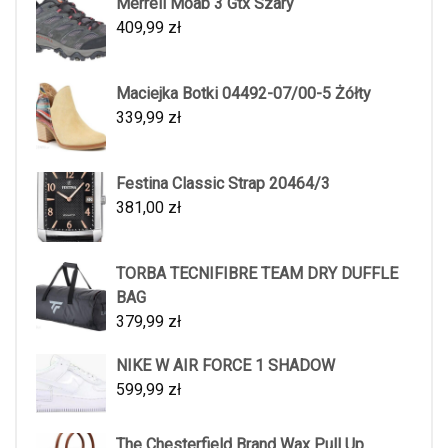
Merrell Moab 3 Gtx Szary
409,99
zł
Maciejka Botki 04492-07/00-5 Żółty
339,99
zł
Festina Classic Strap 20464/3
381,00
zł
TORBA TECNIFIBRE TEAM DRY DUFFLE
BAG
379,99
zł
NIKE W AIR FORCE 1 SHADOW
599,99
zł
The Chesterfield Brand Wax Pull Up