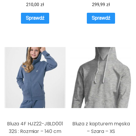
M
RN BR 6HPM92PJ07Z0200
210,00
zł
299,99
zł
Sprawdź
Sprawdź
Bluza 4F HJZ22-JBLD001
Bluza z kapturem męska
32S : Rozmiar – 140 cm
– Szara – XS