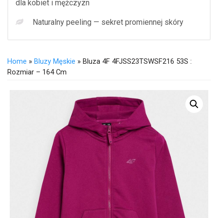
dla kobiet i mężczyzn
Naturalny peeling — sekret promiennej skóry
Home
»
Bluzy Męskie
» Bluza 4F 4FJSS23TSWSF216 53S :
Rozmiar – 164 Cm