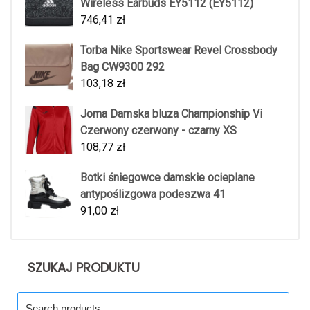
Wireless Earbuds EY5112 (EY5112)
746,41
zł
Torba Nike Sportswear Revel Crossbody
Bag CW9300 292
103,18
zł
Joma Damska bluza Championship Vi
Czerwony czerwony - czarny XS
108,77
zł
Botki śniegowce damskie ocieplane
antypoślizgowa podeszwa 41
91,00
zł
SZUKAJ PRODUKTU
Search