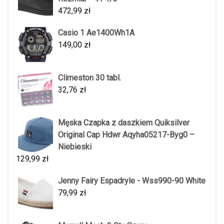
472,99
zł
Casio 1 Ae1400Wh1A
149,00
zł
Climeston 30 tabl.
32,76
zł
Męska Czapka z daszkiem Quiksilver
Original Cap Hdwr Aqyha05217-Byg0 –
Niebieski
129,99
zł
Jenny Fairy Espadryle - Wss990-90 White
79,99
zł