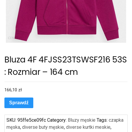
Bluza 4F 4FJSS23TSWSF216 53S
: Rozmiar – 164 cm
166,10
zł
Sprawdź
SKU:
95ffe5ce09fc
Category:
Bluzy męskie
Tags:
czapka
męska
,
diverse buty męskie
,
diverse kurtki meskie
,