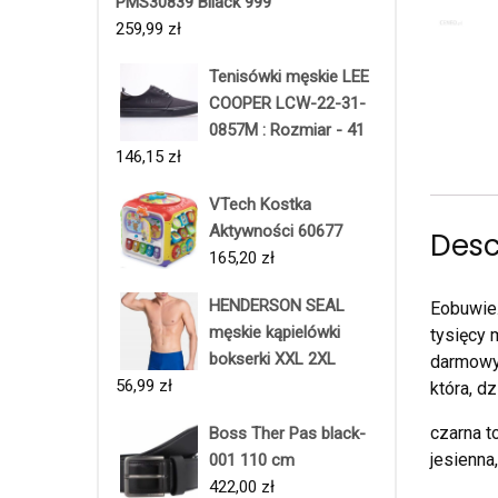
PMS30839 Bllack 999
259,99
zł
Tenisówki męskie LEE
COOPER LCW-22-31-
0857M : Rozmiar - 41
146,15
zł
VTech Kostka
Aktywności 60677
Desc
165,20
zł
HENDERSON SEAL
Eobuwie.
męskie kąpielówki
tysięcy 
bokserki XXL 2XL
darmowy 
56,99
zł
która, d
czarna t
Boss Ther Pas black-
jesienna
001 110 cm
422,00
zł