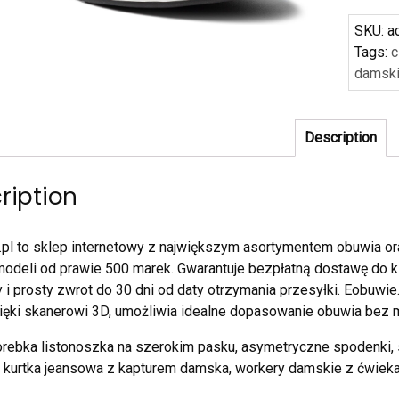
SKU:
a
Tags:
c
damski
Description
ription
pl to sklep internetowy z największym asortymentem obuwia or
modeli od prawie 500 marek. Gwarantuje bezpłatną dostawę do kl
i prosty zwrot do 30 dni od daty otrzymania przesyłki. Eobuwie.
zięki skanerowi 3D, umożliwia idealne dopasowanie obuwia bez m
orebka listonoszka na szerokim pasku, asymetryczne spodenki,
, kurtka jeansowa z kapturem damska, workery damskie z ćwiek