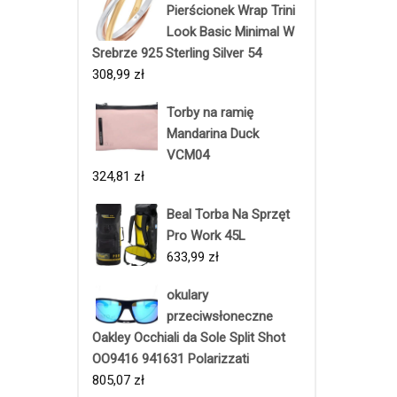
Pierścionek Wrap Trini
Look Basic Minimal W
Srebrze 925 Sterling Silver 54
308,99
zł
Torby na ramię
Mandarina Duck
VCM04
324,81
zł
Beal Torba Na Sprzęt
Pro Work 45L
633,99
zł
okulary
przeciwsłoneczne
Oakley Occhiali da Sole Split Shot
OO9416 941631 Polarizzati
805,07
zł