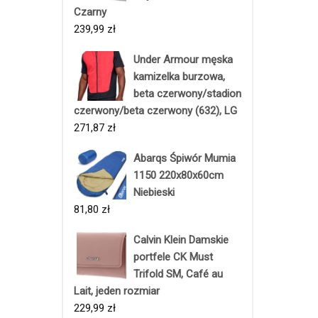
Czarny
239,99
zł
Under Armour męska
kamizelka burzowa,
beta czerwony/stadion
czerwony/beta czerwony (632), LG
271,87
zł
Abarqs Śpiwór Mumia
1150 220x80x60cm
Niebieski
81,80
zł
Calvin Klein Damskie
portfele CK Must
Trifold SM, Café au
Lait, jeden rozmiar
229,99
zł