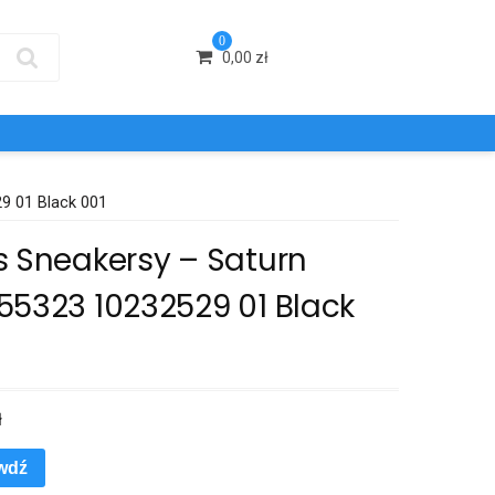
0
0,00
zł
9 01 Black 001
s Sneakersy – Saturn
55323 10232529 01 Black
ł
wdź