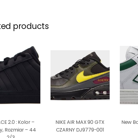
ted products
CE 2.0 : Kolor –
NIKE AIR MAX 90 GTX
New B
y, Rozmiar – 44
CZARNY DJ9779-001
2/3