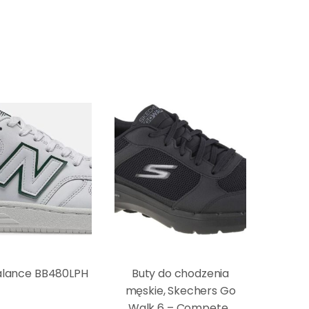
alance BB480LPH
Buty do chodzenia
męskie, Skechers Go
Walk 6 – Compete ,