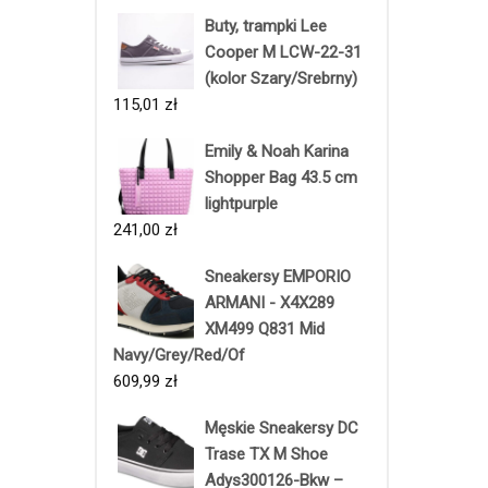
Buty, trampki Lee
Cooper M LCW-22-31
(kolor Szary/Srebrny)
115,01
zł
Emily & Noah Karina
Shopper Bag 43.5 cm
lightpurple
241,00
zł
Sneakersy EMPORIO
ARMANI - X4X289
XM499 Q831 Mid
Navy/Grey/Red/Of
609,99
zł
Męskie Sneakersy DC
Trase TX M Shoe
Adys300126-Bkw –