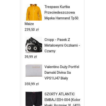
Trespass Kurtka
Przeciwdeszczowa
Męska Hamrand Tp50
Maize
239,50
zł
Cropp - Pasek Z
Metalowymi Oczkami -
Czarny
39,99
zł
Valentino Duży Portfel
Damski Divina Sa
VPS1IJ47 Biały
359,99
zł
SZORTY ATLANTIC
EMBAJ EEH-004 (Kolor
khaki, Rozmiar XL (42))