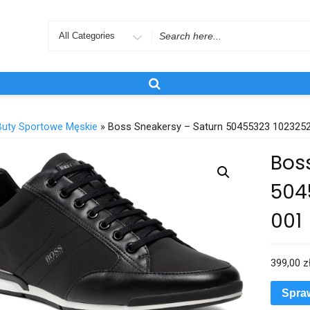
Search
for
Buty Sportowe Męskie
» Boss Sneakersy – Saturn 50455323 1023252
Bos
504
001
399,00
z
Spra