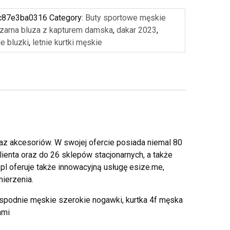
c87e3ba0316
Category:
Buty sportowe męskie
zarna bluza z kapturem damska
,
dakar 2023
,
e bluzki
,
letnie kurtki męskie
az akcesoriów. W swojej ofercie posiada niemal 80
ienta oraz do 26 sklepów stacjonarnych, a także
pl oferuje także innowacyjną usługę esize.me,
ierzenia.
 spodnie męskie szerokie nogawki, kurtka 4f męska
ami