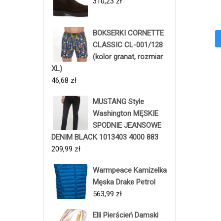
310,23
zł
BOKSERKI CORNETTE
CLASSIC CL-001/128
(kolor granat, rozmiar
XL)
46,68
zł
MUSTANG Style
Washington MĘSKIE
SPODNIE JEANSOWE
DENIM BLACK 1013403 4000 883
209,99
zł
Warmpeace Kamizelka
Męska Drake Petrol
563,99
zł
Elli Pierścień Damski