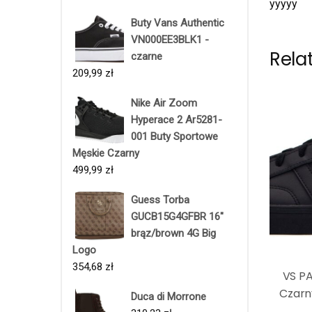
yyyyy
Buty Vans Authentic
VN000EE3BLK1 -
Rela
czarne
209,99
zł
Nike Air Zoom
Hyperace 2 Ar5281-
001 Buty Sportowe
Męskie Czarny
499,99
zł
Guess Torba
GUCB15G4GFBR 16"
brąz/brown 4G Big
Logo
354,68
zł
VS PA
Czarn
Duca di Morrone