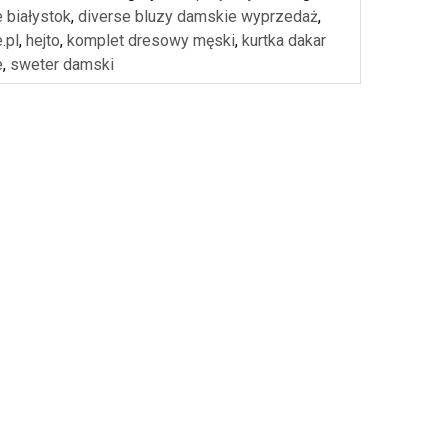
e białystok
,
diverse bluzy damskie wyprzedaż
,
.pl
,
hejto
,
komplet dresowy męski
,
kurtka dakar
e
,
sweter damski