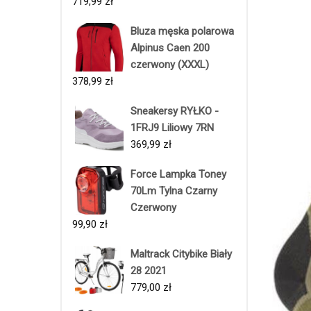
719,99
zł
Bluza męska polarowa
Alpinus Caen 200
czerwony (XXXL)
378,99
zł
Sneakersy RYŁKO -
1FRJ9 Liliowy 7RN
369,99
zł
Force Lampka Toney
70Lm Tylna Czarny
Czerwony
99,90
zł
Maltrack Citybike Biały
28 2021
779,00
zł