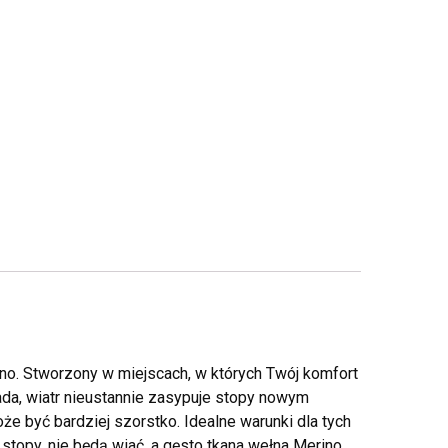
o. Stworzony w miejscach, w których Twój komfort
ada, wiatr nieustannie zasypuje stopy nowym
że być bardziej szorstko. Idealne warunki dla tych
opy, nie będą wiać, a gęsto tkana wełna Merino