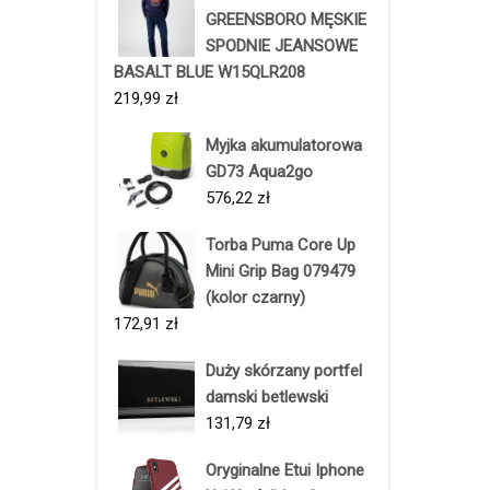
GREENSBORO MĘSKIE
SPODNIE JEANSOWE
BASALT BLUE W15QLR208
219,99
zł
Myjka akumulatorowa
GD73 Aqua2go
576,22
zł
Torba Puma Core Up
Mini Grip Bag 079479
(kolor czarny)
172,91
zł
Duży skórzany portfel
damski betlewski
131,79
zł
Oryginalne Etui Iphone