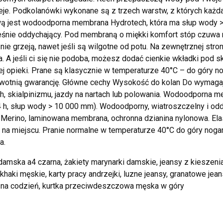
eje. Podkolanówki wykonane są z trzech warstw, z których każda
 jest wodoodporna membrana Hydrotech, która ma słup wody > 
śnie oddychający. Pod membraną o miękki komfort stóp czuwa m
 nie grzeją, nawet jeśli są wilgotne od potu. Na zewnętrznej stro
. A jeśli ci się nie podoba, możesz dodać cienkie wkładki pod 
ej opieki. Prane są klasycznie w temperaturze 40°C – do góry n
ywotnią gwarancję. Główne cechy Wysokość do kolan Do wymaga
h, skialpinizmu, jazdy na nartach lub polowania. Wodoodporna 
h, słup wody > 10 000 mm). Wodoodporny, wiatroszczelny i odd
 Merino, laminowana membrana, ochronna dzianina nylonowa. Ela
 na miejscu. Pranie normalne w temperaturze 40°C do góry noga
a.
damska a4 czarna, żakiety marynarki damskie, jeansy z kieszeni
khaki męskie, karty pracy andrzejki, luzne jeansy, granatowe jean
 na codzień, kurtka przeciwdeszczowa męska w góry