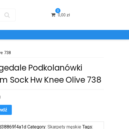
0
0,00
zł
ve 738
dgedale Podkolanówki
rm Sock Hw Knee Olive 738
ł
wdź
d38869f4a1d
Category:
Skarpety męskie
Tags: