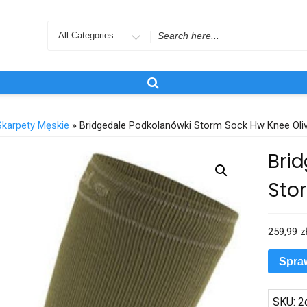
Search
for
Skarpety Męskie
» Bridgedale Podkolanówki Storm Sock Hw Knee Oli
Bri
Sto
259,99
z
Spra
SKU:
2