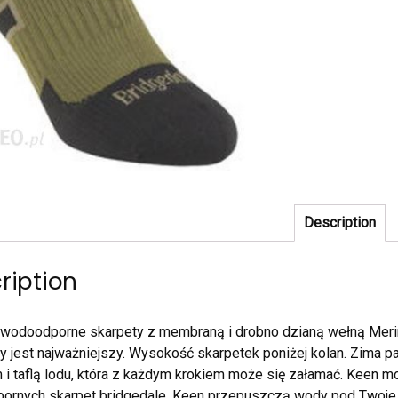
Description
ription
odoodporne skarpety z membraną i drobno dzianą wełną Merin
y jest najważniejszy. Wysokość skarpetek poniżej kolan. Zima p
 i taflą lodu, która z każdym krokiem może się załamać. Keen mo
rnych skarpet bridgedale. Keen przepuszczą wody pod Twoje st