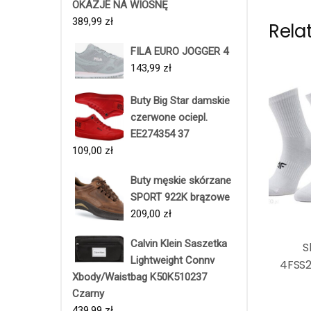
OKAZJE NA WIOSNĘ
389,99
zł
Rela
FILA EURO JOGGER 4
143,99
zł
Buty Big Star damskie
czerwone ociepl.
EE274354 37
109,00
zł
Buty męskie skórzane
SPORT 922K brązowe
209,00
zł
Calvin Klein Saszetka
S
Lightweight Connv
4FSS2
Xbody/Waistbag K50K510237
Czarny
439,99
zł