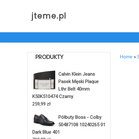
Skip
to
jteme.pl
content
PRODUKTY
Home
»
Calvin Klein Jeans
Pasek Męski Plaque
Lthr Belt 40mm
K50K510474 Czarny
259,99
zł
Półbuty Boss - Colby
50487108 10240265 01
Dark Blue 401