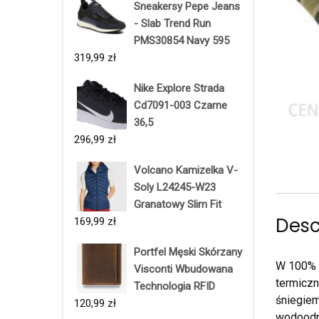
Sneakersy Pepe Jeans
- Slab Trend Run
PMS30854 Navy 595
319,99
zł
Nike Explore Strada
Cd7091-003 Czarne
36,5
296,99
zł
Volcano Kamizelka V-
Soly L24245-W23
Granatowy Slim Fit
Desc
169,99
zł
Portfel Męski Skórzany
W 100% w
Visconti Wbudowana
termiczn
Technologia RFID
śniegiem
120,99
zł
wodoodpo