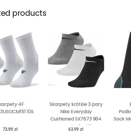
ted products
karpety 4F
Skarpety krótkie 3 pary
3USOCM151 10S
Nike Everyday
Podk
Cushioned SX7673 964
Sock M
rozmiar 34-38
73,99
zł
63,99
zł