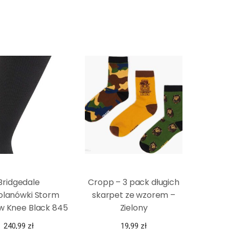
Bridgedale
Cropp – 3 pack długich
olanówki Storm
skarpet ze wzorem –
w Knee Black 845
Zielony
240,99
zł
19,99
zł