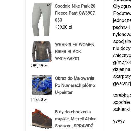
Spodnie Nike Park 20
Cię ogrz
Fleece Pant CW6907
Podstawą
063
jednocze
139,00
zł
pachną i
nylonowa
specjaln
WRANGLER WOMEN
nie doż
BIKER BLACK
śnieżnyc
W4097WZ01
g/m2/24 
289,99
zł
dzianina
skarpety
Obraz do Malowania
gwarancj
Po Numerach płótno
U-painter
torebka 
117,00
zł
spodnie 
sukienki
Buty do chodzenia
męskie, Merrell Alpine
yyyyy
Sneaker , SPRAWDŹ