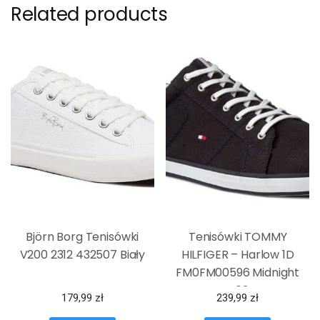
Related products
Björn Borg Tenisówki
Tenisówki TOMMY
V200 2312 432507 Biały
HILFIGER – Harlow 1D
FM0FM00596 Midnight
403
179,99
zł
239,99
zł