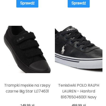
Sprawdź
Sprawdź
Trampki męskie na rzepy
Tenisówki POLO RALPH
czarne Big Star LL174631
LAUREN – Hanford
816765046001 Navy
149,99
zł
499,99
zł