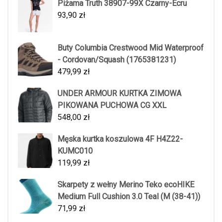
Piżama Truth 38907-99X Czarny-Ecru
93,90
zł
Buty Columbia Crestwood Mid Waterproof
- Cordovan/Squash (1765381231)
479,99
zł
UNDER ARMOUR KURTKA ZIMOWA
PIKOWANA PUCHOWA CG XXL
548,00
zł
Męska kurtka koszulowa 4F H4Z22-
KUMC010
119,99
zł
Skarpety z wełny Merino Teko ecoHIKE
Medium Full Cushion 3.0 Teal (M (38-41))
71,99
zł