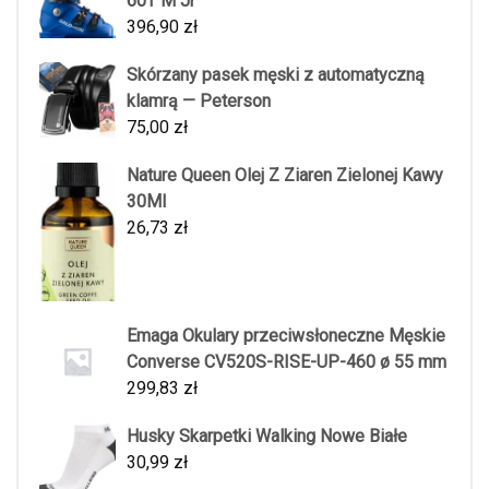
60T M Jr
396,90
zł
Skórzany pasek męski z automatyczną
klamrą — Peterson
75,00
zł
Nature Queen Olej Z Ziaren Zielonej Kawy
30Ml
26,73
zł
Emaga Okulary przeciwsłoneczne Męskie
Converse CV520S-RISE-UP-460 ø 55 mm
299,83
zł
Husky Skarpetki Walking Nowe Białe
30,99
zł