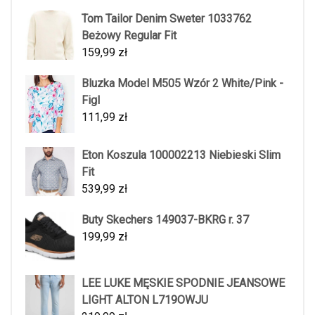
Tom Tailor Denim Sweter 1033762
Beżowy Regular Fit
159,99
zł
Bluzka Model M505 Wzór 2 White/Pink -
Figl
111,99
zł
Eton Koszula 100002213 Niebieski Slim
Fit
539,99
zł
Buty Skechers 149037-BKRG r. 37
199,99
zł
LEE LUKE MĘSKIE SPODNIE JEANSOWE
LIGHT ALTON L719OWJU