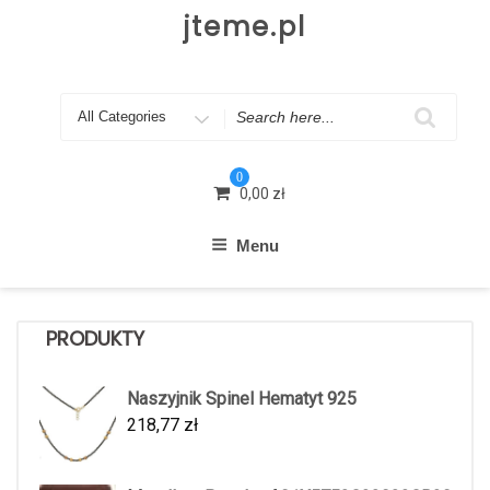
Skip
jteme.pl
to
content
Search
for
0
0,00
zł
Menu
PRODUKTY
Naszyjnik Spinel Hematyt 925
218,77
zł