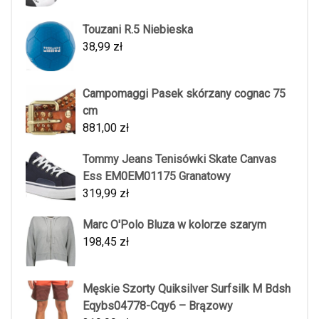
Touzani R.5 Niebieska
38,99
zł
Campomaggi Pasek skórzany cognac 75
cm
881,00
zł
Tommy Jeans Tenisówki Skate Canvas
Ess EM0EM01175 Granatowy
319,99
zł
Marc O'Polo Bluza w kolorze szarym
198,45
zł
Męskie Szorty Quiksilver Surfsilk M Bdsh
Eqybs04778-Cqy6 – Brązowy