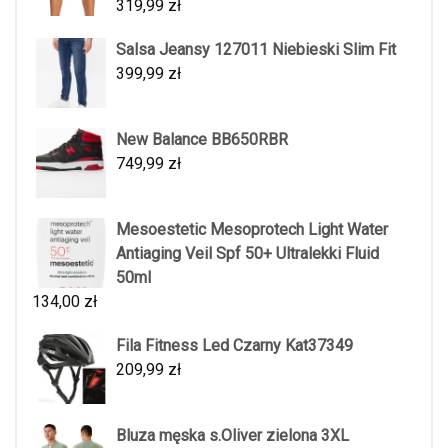
319,99
zł
Salsa Jeansy 127011 Niebieski Slim Fit
399,99
zł
New Balance BB650RBR
749,99
zł
Mesoestetic Mesoprotech Light Water
Antiaging Veil Spf 50+ Ultralekki Fluid
50ml
134,00
zł
Fila Fitness Led Czarny Kat37349
209,99
zł
Bluza męska s.Oliver zielona 3XL