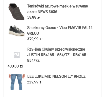
Tenisówki ażurowe męskie wsuwane
szare NEWS 3636
59,99
zł
Sneakersy Guess - Vibo FM6VIB FAL12
GRECO
379,99
zł
Ray-Ban Okulary przeciwsłoneczne
JUSTIN RB4165 - 854/7Z - RB4165 -
854/7Z
480,00
zł
LEE LUKE MID NELSON L719NOLZ
229,99
zł