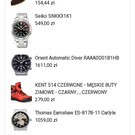
154,44
zł
Seiko SNKK31K1
549,00
zł
Orient Automatic Diver RAAA0D01B1HB
1611,00
zł
KENT 514 CZERWONE - MĘSKIE BUTY
ZIMOWE - CZARNY , , CZERWONY
279,00
zł
Thomas Earnshaw ES-8178-11 Carlyle
1059,00
zł