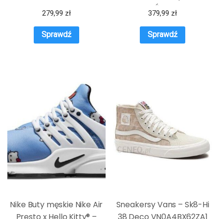
SPRAWDŹ OKAZJE NA
279,99
zł
379,99
zł
WIOSNĘ
Sprawdź
Sprawdź
Nike Buty męskie Nike Air
Sneakersy Vans – Sk8-Hi
Presto x Hello Kitty® –
38 Deco VN0A4BX62ZA1