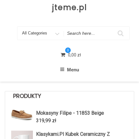
Skip
jteme.pl
to
content
Search
for
0
0,00
zł
Menu
PRODUKTY
Mokasyny Filipe - 11853 Beige
319,99
zł
Klasykami.Pl Kubek Ceramiczny Z