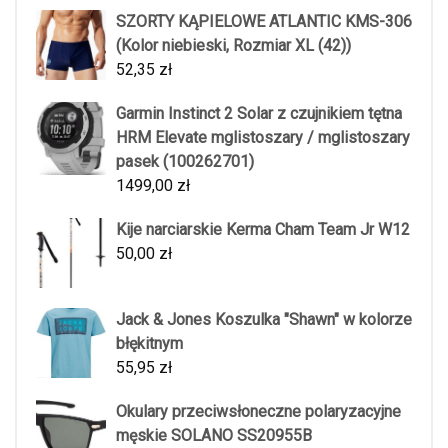
SZORTY KĄPIELOWE ATLANTIC KMS-306
(Kolor niebieski, Rozmiar XL (42))
52,35
zł
Garmin Instinct 2 Solar z czujnikiem tętna
HRM Elevate mglistoszary / mglistoszary
pasek (100262701)
1499,00
zł
Kije narciarskie Kerma Cham Team Jr W12
50,00
zł
Jack & Jones Koszulka "Shawn" w kolorze
błękitnym
55,95
zł
Okulary przeciwsłoneczne polaryzacyjne
męskie SOLANO SS20955B