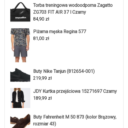
Torba treningowa wodoodporna Zagatto
ZG703 FIT AIR 37 l Czarny
84,90
zł
Piżama męska Regina 577
81,00
zł
Buty Nike Tanjun (812654-001)
219,99
zł
JDY Kurtka przejściowa 15271697 Czarny
189,99
zł
Buty Fahrenheit M 50 873 (kolor Brązowy,
rozmiar 43)