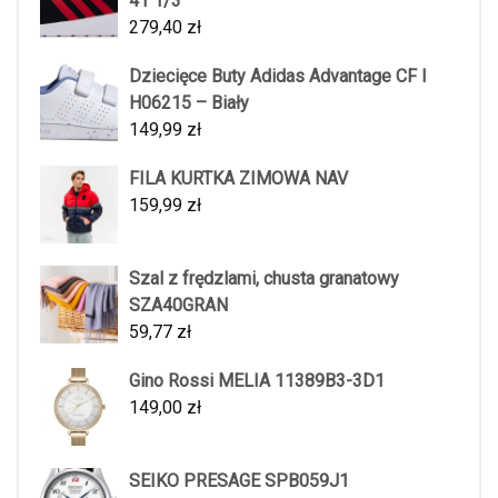
41 1/3
279,40
zł
Dziecięce Buty Adidas Advantage CF I
H06215 – Biały
149,99
zł
FILA KURTKA ZIMOWA NAV
159,99
zł
Szal z frędzlami, chusta granatowy
SZA40GRAN
59,77
zł
Gino Rossi MELIA 11389B3-3D1
149,00
zł
SEIKO PRESAGE SPB059J1