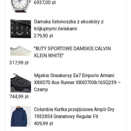
6937,00
zł
Damska listonoszka z ekoskóry z
trójkątnymi ćwiekami
279,90
zł
"BUTY SPORTOWE DAMSKIE CALVIN
KLEIN WHITE"
317,99
zł
Męskie Sneakersy Ea7 Emporio Armani
X8X070 Ace Runner X8X070Xk165Q239 –
Czarny
744,99
zł
Columbia Kurtka przejściowa Ampli-Dry
1932854 Granatowy Regular Fit
409,99
zł