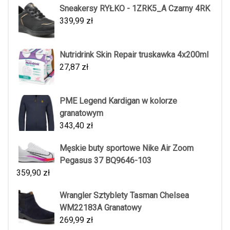
Sneakersy RYŁKO - 1ZRK5_A Czarny 4RK
339,99
zł
Nutridrink Skin Repair truskawka 4x200ml
27,87
zł
PME Legend Kardigan w kolorze
granatowym
343,40
zł
Męskie buty sportowe Nike Air Zoom
Pegasus 37 BQ9646-103
359,90
zł
Wrangler Sztyblety Tasman Chelsea
WM22183A Granatowy
269,99
zł