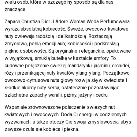
wielu osób, które w szczególny sposób są dla nas
znaczące.
Zapach Christian Dior J Adore Woman Woda Perfumowana
wyraża absolutną kobiecość. Świeże, owocowo-kwiatowe
nuty owiewaja radością i delikatnością. Roztaczają
zmysłową, pełną emocji aurę kobiecości i podkreślają
piękno osobowości. Są oryginalne i eleganckie, opakowane
w wyjątkową, smukłą butelkę w kształcie amfory. To
cudowne połączenie świeżej mandarynki, jaśminu, orchidei,
róży i przenikającej nuty kwiatów ylang-ylang. Początkowo
owocowo-cytrusowa nuta głowy rozwija się w kwieciste i
słodkie akordy nuty serca, ostatecznie pozostawiając
szlachetne zapachy wanilii, piżmy, jeżyny i cedru.
Wspaniale zrównowazone polaczenie swiezych nut
kwiatowych i owocowych. Doda Ci energii w codziennych
wyzwaniach, a takze otoczy Cie swoja zmyslowoscia, abys
zawsze czula sie kobieca i piekna.