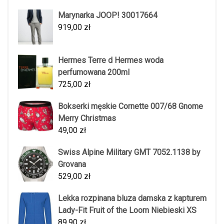
Marynarka JOOP! 30017664
919,00
zł
Hermes Terre d Hermes woda
perfumowana 200ml
725,00
zł
Bokserki męskie Cornette 007/68 Gnome
Merry Christmas
49,00
zł
Swiss Alpine Military GMT 7052.1138 by
Grovana
529,00
zł
Lekka rozpinana bluza damska z kapturem
Lady-Fit Fruit of the Loom Niebieski XS
89,90
zł