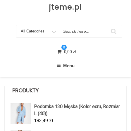
Skip
jteme.pl
to
content
Search
for
0
0,00
zł
Menu
PRODUKTY
Podomka 130 Męska (Kolor ecru, Rozmiar
L (40))
183,49
zł