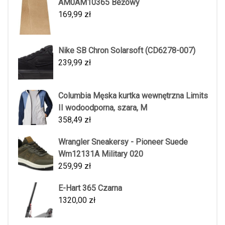
AM0AM10365 Beżowy
169,99
zł
Nike SB Chron Solarsoft (CD6278-007)
239,99
zł
Columbia Męska kurtka wewnętrzna Limits
II wodoodporna, szara, M
358,49
zł
Wrangler Sneakersy - Pioneer Suede
Wm12131A Military 020
259,99
zł
E-Hart 365 Czarna
1320,00
zł