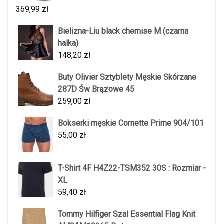
369,99
zł
Bielizna-Liu black chemise M (czarna
halka)
148,20
zł
Buty Olivier Sztyblety Męskie Skórzane
287D Św Brązowe 45
259,00
zł
Bokserki męskie Cornette Prime 904/101
55,00
zł
T-Shirt 4F H4Z22-TSM352 30S : Rozmiar -
XL
59,40
zł
Tommy Hilfiger Szal Essential Flag Knit