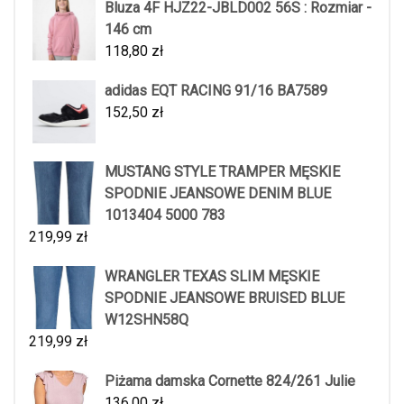
Bluza 4F HJZ22-JBLD002 56S : Rozmiar -
146 cm
118,80
zł
adidas EQT RACING 91/16 BA7589
152,50
zł
MUSTANG STYLE TRAMPER MĘSKIE
SPODNIE JEANSOWE DENIM BLUE
1013404 5000 783
219,99
zł
WRANGLER TEXAS SLIM MĘSKIE
SPODNIE JEANSOWE BRUISED BLUE
W12SHN58Q
219,99
zł
Piżama damska Cornette 824/261 Julie
136,00
zł