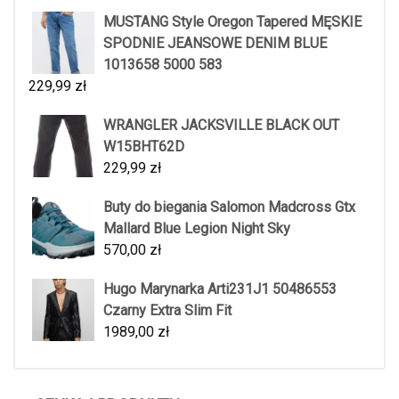
MUSTANG Style Oregon Tapered MĘSKIE
SPODNIE JEANSOWE DENIM BLUE
1013658 5000 583
229,99
zł
WRANGLER JACKSVILLE BLACK OUT
W15BHT62D
229,99
zł
Buty do biegania Salomon Madcross Gtx
Mallard Blue Legion Night Sky
570,00
zł
Hugo Marynarka Arti231J1 50486553
Czarny Extra Slim Fit
1989,00
zł