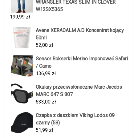
WRANGLER TEXAS SLIM IN CLOVER
W12SX5365
199,99
zł
Avene XERACALM A.D Koncentrat kojący
50ml
52,00
zł
Sensor Bokserki Merino Imponować Safari
/ Camo
136,99
zł
Okulary przeciwsłoneczne Marc Jacobs
MARC 647 S 807
533,00
zł
Czapka z daszkiem Viking Lodos 09
czarny (58)
51,99
zł