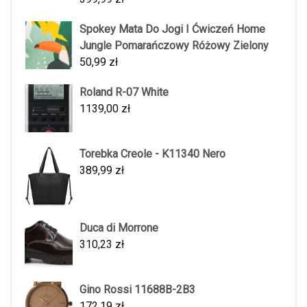
Spokey Mata Do Jogi I Ćwiczeń Home
Jungle Pomarańczowy Różowy Zielony
50,99
zł
Roland R-07 White
1139,00
zł
Torebka Creole - K11340 Nero
389,99
zł
Duca di Morrone
310,23
zł
Gino Rossi 11688B-2B3
172,19
zł