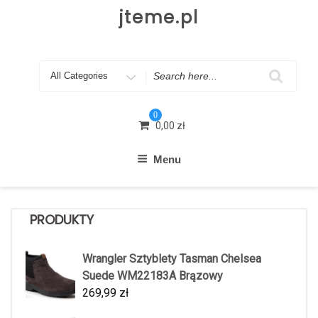
Skip
jteme.pl
to
content
Search
for
0
0,00
zł
Menu
PRODUKTY
Wrangler Sztyblety Tasman Chelsea
Suede WM22183A Brązowy
269,99
zł