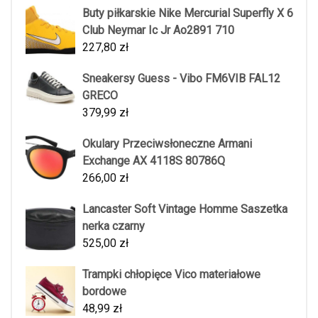
Buty piłkarskie Nike Mercurial Superfly X 6
Club Neymar Ic Jr Ao2891 710
227,80
zł
Sneakersy Guess - Vibo FM6VIB FAL12
GRECO
379,99
zł
Okulary Przeciwsłoneczne Armani
Exchange AX 4118S 80786Q
266,00
zł
Lancaster Soft Vintage Homme Saszetka
nerka czarny
525,00
zł
Trampki chłopięce Vico materiałowe
bordowe
48,99
zł