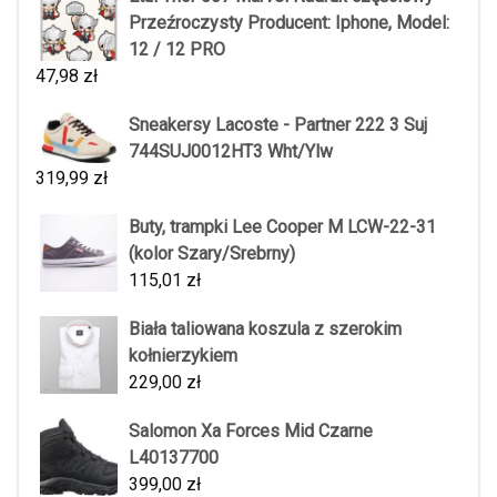
Przeźroczysty Producent: Iphone, Model:
12 / 12 PRO
47,98
zł
Sneakersy Lacoste - Partner 222 3 Suj
744SUJ0012HT3 Wht/Ylw
319,99
zł
Buty, trampki Lee Cooper M LCW-22-31
(kolor Szary/Srebrny)
115,01
zł
Biała taliowana koszula z szerokim
kołnierzykiem
229,00
zł
Salomon Xa Forces Mid Czarne
L40137700
399,00
zł