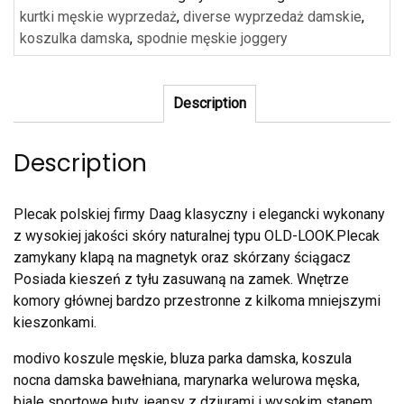
kurtki męskie wyprzedaż
,
diverse wyprzedaż damskie
,
koszulka damska
,
spodnie męskie joggery
Description
Description
Plecak polskiej firmy Daag klasyczny i elegancki wykonany
z wysokiej jakości skóry naturalnej typu OLD-LOOK.Plecak
zamykany klapą na magnetyk oraz skórzany ściągacz
Posiada kieszeń z tyłu zasuwaną na zamek. Wnętrze
komory głównej bardzo przestronne z kilkoma mniejszymi
kieszonkami.
modivo koszule męskie, bluza parka damska, koszula
nocna damska bawełniana, marynarka welurowa męska,
biale sportowe buty, jeansy z dziurami i wysokim stanem,