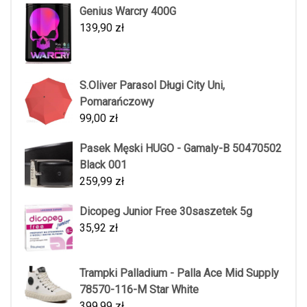
Genius Warcry 400G
139,90
zł
S.Oliver Parasol Długi City Uni,
Pomarańczowy
99,00
zł
Pasek Męski HUGO - Gamaly-B 50470502
Black 001
259,99
zł
Dicopeg Junior Free 30saszetek 5g
35,92
zł
Trampki Palladium - Palla Ace Mid Supply
78570-116-M Star White
399,99
zł