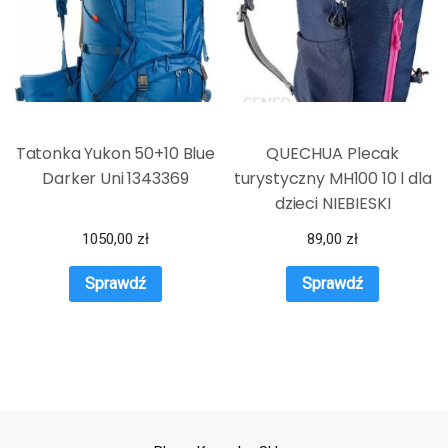
Tatonka Yukon 50+10 Blue
QUECHUA Plecak
Darker Uni 1343369
turystyczny MH100 10 l dla
dzieci NIEBIESKI
1050,00
zł
89,00
zł
Sprawdź
Sprawdź