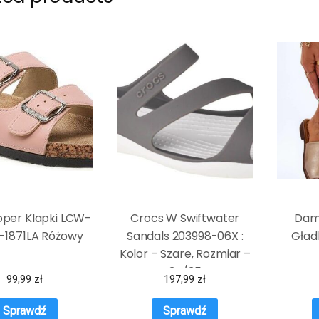
oper Klapki LCW-
Crocs W Swiftwater
Dam
-1871LA Różowy
Sandals 203998-06X :
Gładk
Kolor – Szare, Rozmiar –
34/35
99,99
zł
197,99
zł
Sprawdź
Sprawdź