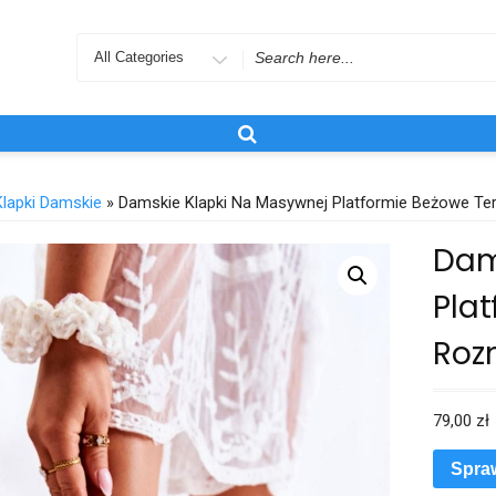
Search
for
Klapki Damskie
» Damskie Klapki Na Masywnej Platformie Beżowe Ter
Dam
Plat
Roz
79,00
zł
Spra