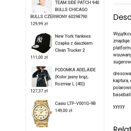
TEAM SIDE PATCH 940
BULLS CHICAGO
Desc
BULLS CZERWONY 60298790
129,99
zł
Wyjątkow
New York Yankees
znajduje
Czapka z daszkiem
platform
Clean Trucker 2
wsuwany.
111,00
zł
sugerow
PODOMKA ADELAIDE
dresowa 
(Kolor jasny brąz,
kaptura,
Rozmiar L (40))
polarowa
127,37
zł
baseball
Casio LTP-V001G-9B
yyyyy
149,00
zł
Rela