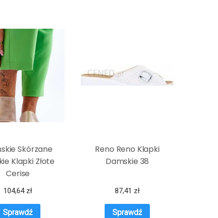
skie Skórzane
Reno Reno Klapki
ie Klapki Złote
Damskie 38
Cerise
104,64
zł
87,41
zł
Sprawdź
Sprawdź