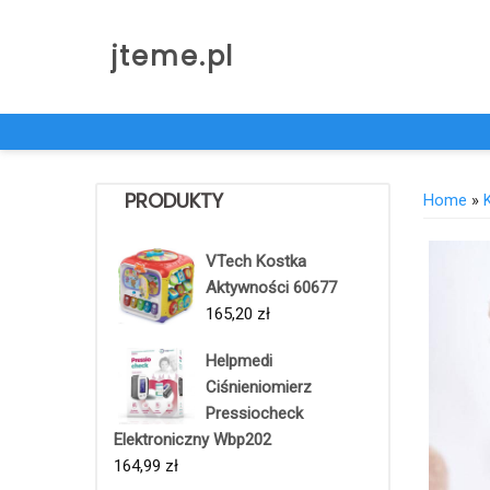
Skip
to
jteme.pl
content
PRODUKTY
Home
»
VTech Kostka
Aktywności 60677
165,20
zł
Helpmedi
Ciśnieniomierz
Pressiocheck
Elektroniczny Wbp202
164,99
zł