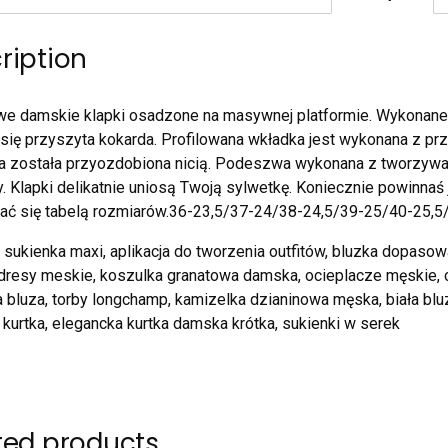
ription
e damskie klapki osadzone na masywnej platformie. Wykonane z
 się przyszyta kokarda. Profilowana wkładka jest wykonana z 
a została przyozdobiona nicią. Podeszwa wykonana z tworzywa
 Klapki delikatnie uniosą Twoją sylwetkę. Koniecznie powinnaś
ać się tabelą rozmiarów.36-23,5/37-24/38-24,5/39-25/40-25,
sukienka maxi, aplikacja do tworzenia outfitów, bluzka dopaso
 dresy meskie, koszulka granatowa damska, ocieplacze męskie, 
 bluza, torby longchamp, kamizelka dzianinowa męska, biała blu
 kurtka, elegancka kurtka damska krótka, sukienki w serek
ted products