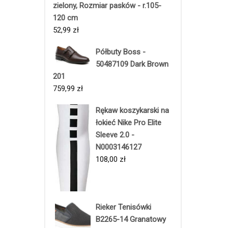
zielony, Rozmiar pasków - r.105-
120 cm
52,99
zł
Półbuty Boss -
50487109 Dark Brown
201
759,99
zł
Rękaw koszykarski na
łokieć Nike Pro Elite
Sleeve 2.0 -
N0003146127
108,00
zł
Rieker Tenisówki
B2265-14 Granatowy