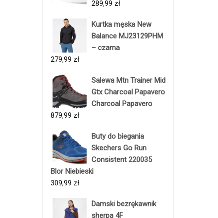
289,99
zł
Kurtka męska New
Balance MJ23129PHM
– czarna
279,99
zł
Salewa Mtn Trainer Mid
Gtx Charcoal Papavero
Charcoal Papavero
879,99
zł
Buty do biegania
Skechers Go Run
Consistent 220035
Blor Niebieski
309,99
zł
Damski bezrękawnik
sherpa 4F