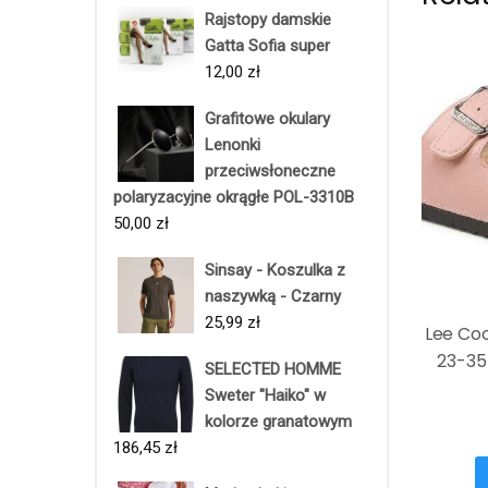
Rajstopy damskie
Gatta Sofia super
12,00
zł
Grafitowe okulary
Lenonki
przeciwsłoneczne
polaryzacyjne okrągłe POL-3310B
50,00
zł
Sinsay - Koszulka z
naszywką - Czarny
25,99
zł
Lee Co
23-35
SELECTED HOMME
Sweter "Haiko" w
kolorze granatowym
186,45
zł