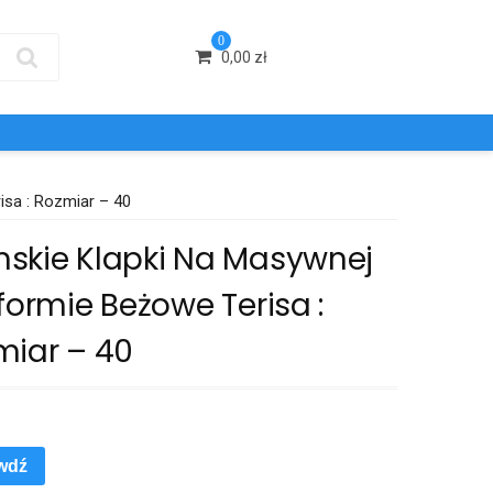
0
0,00
zł
isa : Rozmiar – 40
skie Klapki Na Masywnej
formie Beżowe Terisa :
miar – 40
wdź