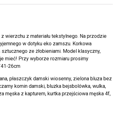
 wierzchu z materiału tekstylnego. Na przodzie
przyjemnego w dotyku eko zamszu. Korkowa
 sztucznego ze żłobieniami. Model klasyczny,
 je mieć! Przy wyborze rozmiaru prosimy
5/41-26cm
wana, płaszczyk damski wiosenny, zielona bluza bez
czarny komin damski, bluzka bejsbolówka, wulka,
za męska z kapturem, kurtka przejściowa męska 4f,