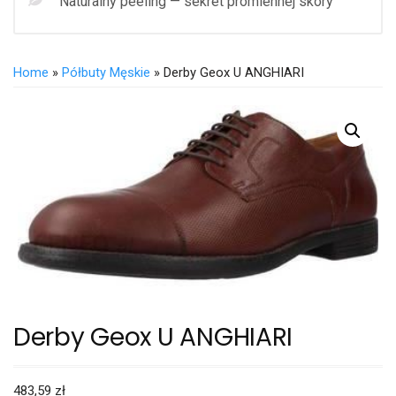
Naturalny peeling — sekret promiennej skóry
Home
»
Półbuty Męskie
» Derby Geox U ANGHIARI
Derby Geox U ANGHIARI
483,59
zł