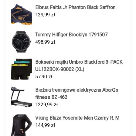
Elbrus Faltis Jr Phanton Black Saffron
129,99
zł
Tommy Hilfiger Brooklyn 1791507
498,99
zł
Bokserki majtki Umbro Blackford 3-PACK
UL122BOX-90002 (XL)
57,90
zł
Bieżnia treningowa elektryczna AbarQs
fitness BZ-462
1229,99
zł
Viking Bluza Yosemite Man Czarny R. M
144,99
zł