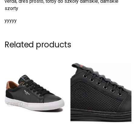
verda, dres prosto, torby do szkoły damskie, damskie
szorty
yyyyy
Related products