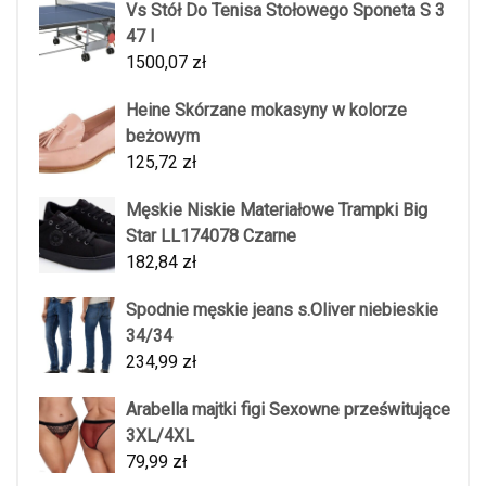
Vs Stół Do Tenisa Stołowego Sponeta S 3
47 I
1500,07
zł
Heine Skórzane mokasyny w kolorze
beżowym
125,72
zł
Męskie Niskie Materiałowe Trampki Big
Star LL174078 Czarne
182,84
zł
Spodnie męskie jeans s.Oliver niebieskie
34/34
234,99
zł
Arabella majtki figi Sexowne prześwitujące
3XL/4XL
79,99
zł