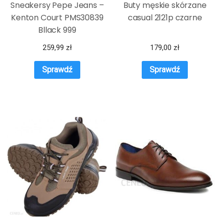
Sneakersy Pepe Jeans –
Buty męskie skórzane
Kenton Court PMS30839
casual 2121p czarne
Bllack 999
259,99
zł
179,00
zł
Sprawdź
Sprawdź