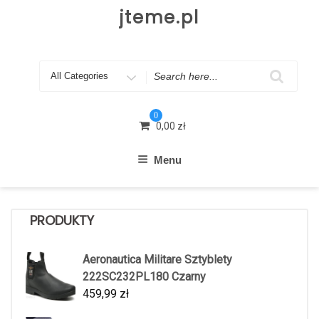
Skip
jteme.pl
to
content
Search
for
0
0,00
zł
Menu
PRODUKTY
Aeronautica Militare Sztyblety
222SC232PL180 Czarny
459,99
zł