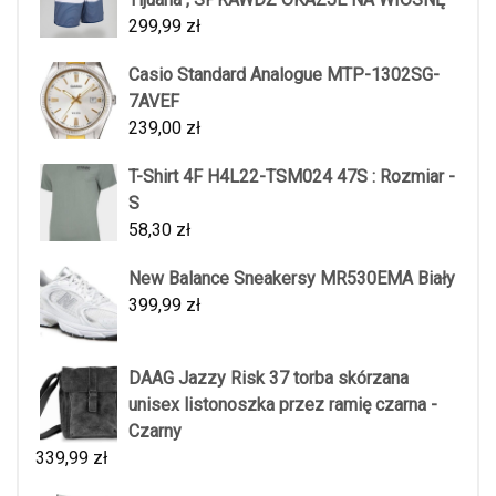
299,99
zł
Casio Standard Analogue MTP-1302SG-
7AVEF
239,00
zł
T-Shirt 4F H4L22-TSM024 47S : Rozmiar -
S
58,30
zł
New Balance Sneakersy MR530EMA Biały
399,99
zł
DAAG Jazzy Risk 37 torba skórzana
unisex listonoszka przez ramię czarna -
Czarny
339,99
zł