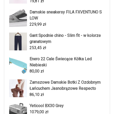
19,81
zł
Damskie sneakersy FILA FXVENTUNO S
LOW
229,99
zł
Gant Spodnie chino - Slim fit - w kolorze
granatowym
253,45
zł
Enero 22 Cale Świecące Kółka Led
Niebieski
80,00
zł
Zamszowe Damskie Botki Z Ozdobnym
Łańcuchem Jasnobrązowe Respecto
86,10
zł
Yeticool BX30 Grey
1079,00
zł