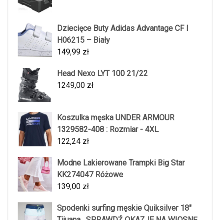
Dziecięce Buty Adidas Advantage CF I
H06215 – Biały
149,99
zł
Head Nexo LYT 100 21/22
1249,00
zł
Koszulka męska UNDER ARMOUR
1329582-408 : Rozmiar - 4XL
122,24
zł
Modne Lakierowane Trampki Big Star
KK274047 Różowe
139,00
zł
Spodenki surfing męskie Quiksilver 18"
Tijuana , SPRAWDŹ OKAZJE NA WIOSNĘ