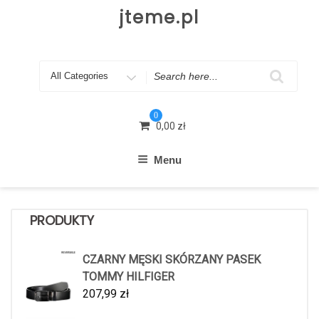
Skip
jteme.pl
to
content
Search
for
0
0,00
zł
Menu
PRODUKTY
CZARNY MĘSKI SKÓRZANY PASEK
TOMMY HILFIGER
207,99
zł