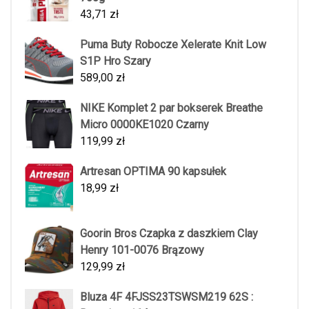
43,71
zł
Puma Buty Robocze Xelerate Knit Low
S1P Hro Szary
589,00
zł
NIKE Komplet 2 par bokserek Breathe
Micro 0000KE1020 Czarny
119,99
zł
Artresan OPTIMA 90 kapsułek
18,99
zł
Goorin Bros Czapka z daszkiem Clay
Henry 101-0076 Brązowy
129,99
zł
Bluza 4F 4FJSS23TSWSM219 62S :