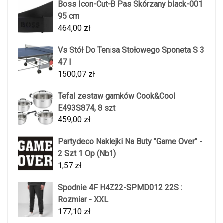
Boss Icon-Cut-B Pas Skórzany black-001
95 cm
464,00
zł
Vs Stół Do Tenisa Stołowego Sponeta S 3
47 I
1500,07
zł
Tefal zestaw garnków Cook&Cool
E493S874, 8 szt
459,00
zł
Partydeco Naklejki Na Buty "Game Over" -
2 Szt 1 Op (Nb1)
1,57
zł
Spodnie 4F H4Z22-SPMD012 22S :
Rozmiar - XXL
177,10
zł