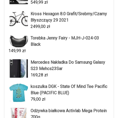
549,99
zł
Kross Hexagon 8.0 Grafit/Srebrny/Czarny
Błyszczący 29 2021
2499,00
zł
Torebka Jenny Fairy - MJH-J-024-03
Black
149,99
zł
Mercedes Nakładka Do Samsung Galaxy
S23 Mehcs23Sar
169,28
zł
koszulka DGK - State Of Mind Tee Pacific
Blue (PACIFIC BLUE)
79,00
zł
Odżywka białkowa Activlab Mega Protein
700g