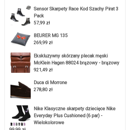
Sensor Skarpety Race Kod Szachy Pirat 3
Pack
57,99
zł
BEURER MG 135
269,99
zł
Ekskluzywny skórzany plecak męski
McKlein Hagen 88024 brązowy - brązowy
921,49
zł
Duca di Morrone
278,80
zł
Nike Klasyczne skarpety dziecięce Nike
Everyday Plus Cushioned (6 par) -
Wielokolorowe
99,99
zł