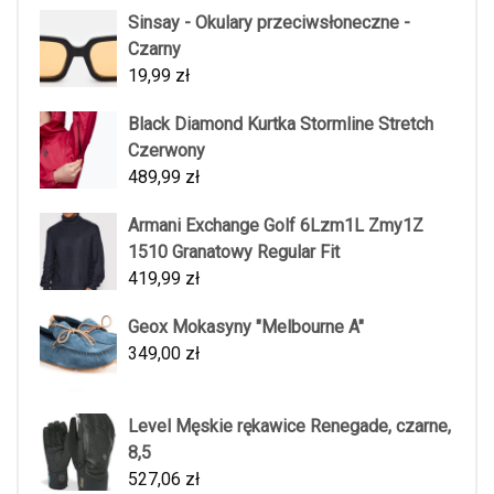
Sinsay - Okulary przeciwsłoneczne -
Czarny
19,99
zł
Black Diamond Kurtka Stormline Stretch
Czerwony
489,99
zł
Armani Exchange Golf 6Lzm1L Zmy1Z
1510 Granatowy Regular Fit
419,99
zł
Geox Mokasyny "Melbourne A"
349,00
zł
Level Męskie rękawice Renegade, czarne,
8,5
527,06
zł