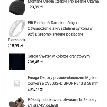
Montane Ciepła Czapka Pip Beanie Czarna
123,99
zł
Elli Pierścień Damskie lśniące
Oświadczenie z kryształami cyrkonu w
925 r. Srebrno-srebrne pozłacane
Pierścionki
218,99
zł
Garcia Sweter w kolorze granatowym
208,45
zł
Emaga Okulary przeciwsłoneczne Męskie
Converse CV300S-DISRUPT-310 ø 58 mm
285,77
zł
Półbuty nubukowe z otworami beż.-czar.,
s1 sra,"45",ce,lahti