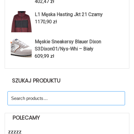
402,47
zł
L1 Męska Hasting Jkt 21 Czarny
1170,90
zł
Męskie Sneakersy Blauer Dixon
S3Dixon01/Nys-Whi – Biały
609,99
zł
SZUKAJ PRODUKTU
Search
for:
POLECAMY
zzzzz