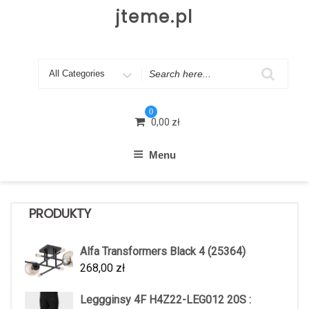
Skip
jteme.pl
to
content
Search
for
0
0,00
zł
Menu
PRODUKTY
Alfa Transformers Black 4 (25364)
268,00
zł
Leggginsy 4F H4Z22-LEG012 20S :