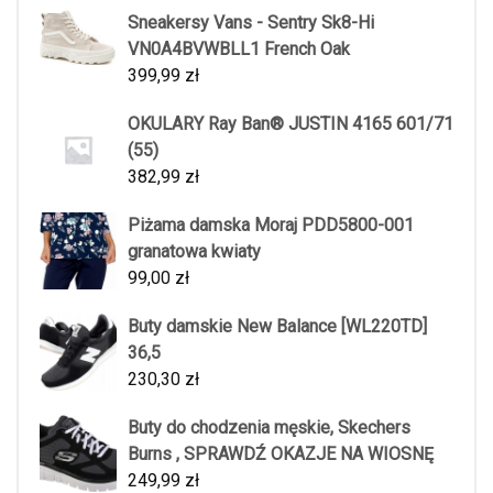
Sneakersy Vans - Sentry Sk8-Hi
VN0A4BVWBLL1 French Oak
399,99
zł
OKULARY Ray Ban® JUSTIN 4165 601/71
(55)
382,99
zł
Piżama damska Moraj PDD5800-001
granatowa kwiaty
99,00
zł
Buty damskie New Balance [WL220TD]
36,5
230,30
zł
Buty do chodzenia męskie, Skechers
Burns , SPRAWDŹ OKAZJE NA WIOSNĘ
249,99
zł