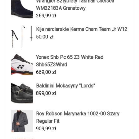
Wrangler Sztyblety Tasman Chelsea
WM22183A Granatowy
269,99
zł
Kije narciarskie Kerma Cham Team Jr W12
50,00
zł
Yonex Shb Pc 65 Z3 White Red
Shb65Z3Whrd
669,00
zł
Baldinini Mokasyny "Lords"
899,00
zł
Roy Robson Marynarka 1002-00 Szary
Regular Fit
909,99
zł