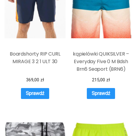
Boardshorty RIP CURL
kąpielówki QUIKSILVER –
MIRAGE 3 2 1 ULT 30
Everyday Five 0 M Bdsh
Brn6 Seaport (BRN6)
369,00
zł
215,00
zł
Sprawdź
Sprawdź