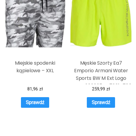
Miejskie spodenki
Męskie Szorty Ea7
kąpielowe – XXL
Emporio Armani Water
Sports BW M Ext Logo
Boxer 902035CC72014783
81,96
zł
259,99
zł
– Zielony
Sprawdź
Sprawdź