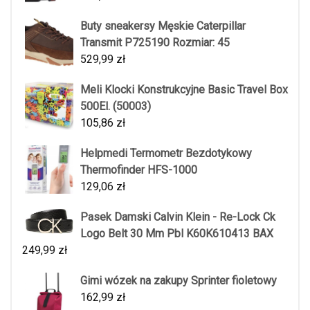
Buty sneakersy Męskie Caterpillar
Transmit P725190 Rozmiar: 45
529,99
zł
Meli Klocki Konstrukcyjne Basic Travel Box
500El. (50003)
105,86
zł
Helpmedi Termometr Bezdotykowy
Thermofinder HFS-1000
129,06
zł
Pasek Damski Calvin Klein - Re-Lock Ck
Logo Belt 30 Mm Pbl K60K610413 BAX
249,99
zł
Gimi wózek na zakupy Sprinter fioletowy
162,99
zł