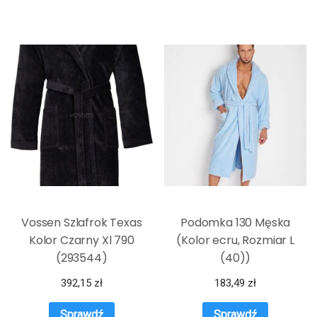
Vossen Szlafrok Texas
Podomka 130 Męska
Kolor Czarny Xl 790
(Kolor ecru, Rozmiar L
(293544)
(40))
392,15
zł
183,49
zł
Sprawdź
Sprawdź