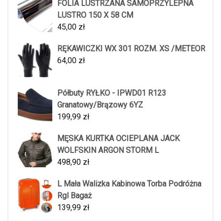
FOLIA LUSTRZANA SAMOPRZYLEPNA
LUSTRO 150 X 58 CM
45,00
zł
RĘKAWICZKI WX 301 ROZM. XS /METEOR
64,00
zł
Półbuty RYŁKO - IPWD01 R123
Granatowy/Brązowy 6YZ
199,99
zł
MĘSKA KURTKA OCIEPLANA JACK
WOLFSKIN ARGON STORM L
498,90
zł
L Mała Walizka Kabinowa Torba Podróżna
Rgl Bagaż
139,99
zł