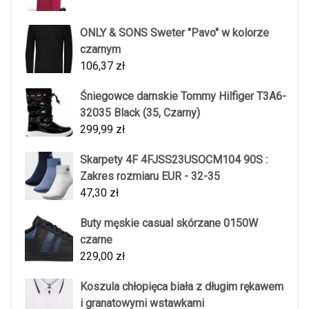
ONLY & SONS Sweter "Pavo" w kolorze
czarnym
106,37
zł
Śniegowce damskie Tommy Hilfiger T3A6-
32035 Black (35, Czarny)
299,99
zł
Skarpety 4F 4FJSS23USOCM104 90S :
Zakres rozmiaru EUR - 32-35
47,30
zł
Buty męskie casual skórzane 0150W
czarne
229,00
zł
Koszula chłopięca biała z długim rękawem
i granatowymi wstawkami