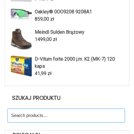
Oakley® 0OO9208 9208A1
859,00
zł
Meindl Sulden Brązowy
1499,00
zł
D-Vitum forte 2000 j.m. K2 (MK-7) 120
kaps
41,99
zł
SZUKAJ PRODUKTU
Search
for: