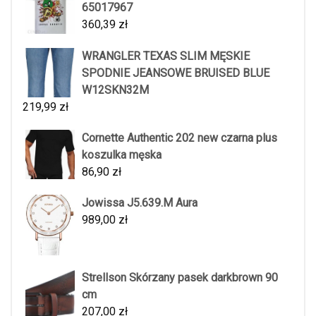
65017967
360,39
zł
WRANGLER TEXAS SLIM MĘSKIE
SPODNIE JEANSOWE BRUISED BLUE
W12SKN32M
219,99
zł
Cornette Authentic 202 new czarna plus
koszulka męska
86,90
zł
Jowissa J5.639.M Aura
989,00
zł
Strellson Skórzany pasek darkbrown 90
cm
207,00
zł