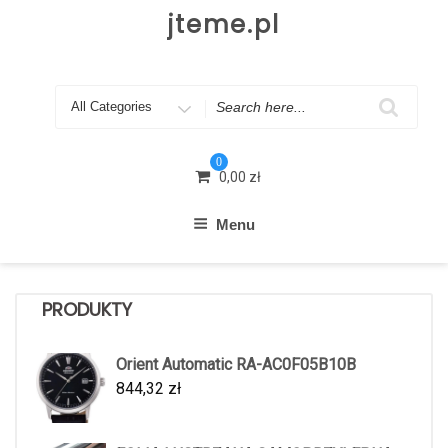
Skip
jteme.pl
to
content
Search
for
0
0,00
zł
Menu
PRODUKTY
Orient Automatic RA-AC0F05B10B
844,32
zł