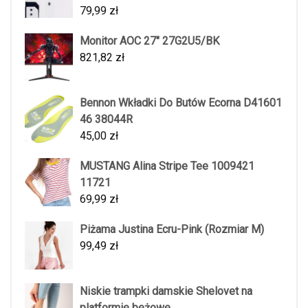
79,99
zł
Monitor AOC 27" 27G2U5/BK
821,82
zł
Bennon Wkładki Do Butów Ecorna D41601
46 38044R
45,00
zł
MUSTANG Alina Stripe Tee 1009421
11721
69,99
zł
Piżama Justina Ecru-Pink (Rozmiar M)
99,49
zł
Niskie trampki damskie Shelovet na
platformie beżowe