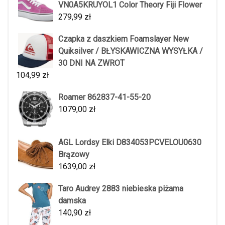
VN0A5KRUYOL1 Color Theory Fiji Flower
279,99
zł
Czapka z daszkiem Foamslayer New
Quiksilver / BŁYSKAWICZNA WYSYŁKA /
30 DNI NA ZWROT
104,99
zł
Roamer 862837-41-55-20
1079,00
zł
AGL Lordsy Elki D834053PCVELOU0630
Brązowy
1639,00
zł
Taro Audrey 2883 niebieska piżama
damska
140,90
zł