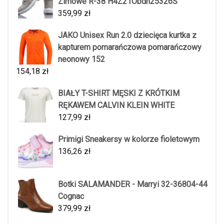
Zimowe R-38 H4Z21Obdh25326S
359,99
zł
JAKO Unisex Run 2.0 dziecięca kurtka z
kapturem pomarańczowa pomarańczowy
neonowy 152
154,18
zł
BIAŁY T-SHIRT MĘSKI Z KRÓTKIM
RĘKAWEM CALVIN KLEIN WHITE
127,99
zł
Primigi Sneakersy w kolorze fioletowym
136,26
zł
Botki SALAMANDER - Marryi 32-36804-44
Cognac
379,99
zł