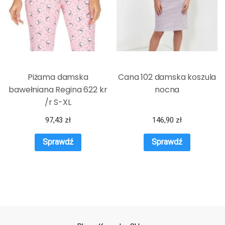
Piżama damska
Cana 102 damska koszula
bawełniana Regina 622 kr
nocna
/r S-XL
97,43
zł
146,90
zł
Sprawdź
Sprawdź