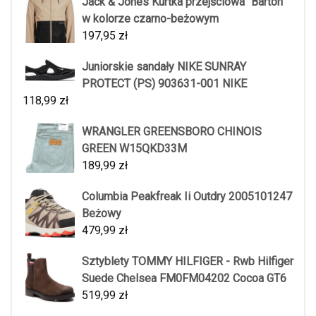
Jack & Jones Kurtka przejściowa "Barton"
w kolorze czarno-beżowym
197,95
zł
Juniorskie sandały NIKE SUNRAY
PROTECT (PS) 903631-001 NIKE
118,99
zł
WRANGLER GREENSBORO CHINOIS
GREEN W15QKD33M
189,99
zł
Columbia Peakfreak Ii Outdry 2005101247
Beżowy
479,99
zł
Sztyblety TOMMY HILFIGER - Rwb Hilfiger
Suede Chelsea FM0FM04202 Cocoa GT6
519,99
zł