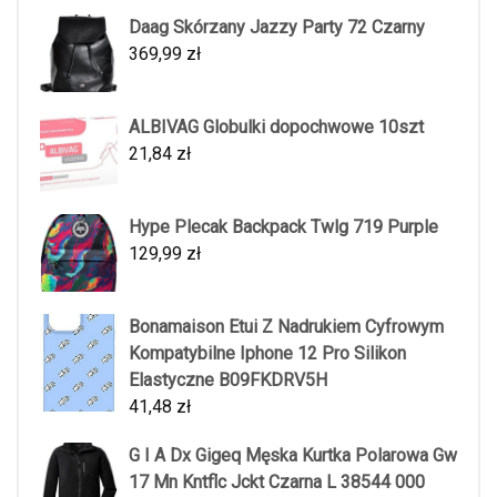
Daag Skórzany Jazzy Party 72 Czarny
369,99
zł
ALBIVAG Globulki dopochwowe 10szt
21,84
zł
Hype Plecak Backpack Twlg 719 Purple
129,99
zł
Bonamaison Etui Z Nadrukiem Cyfrowym
Kompatybilne Iphone 12 Pro Silikon
Elastyczne B09FKDRV5H
41,48
zł
G I A Dx Gigeq Męska Kurtka Polarowa Gw
17 Mn Kntflc Jckt Czarna L 38544 000