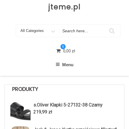
Skip
jteme.pl
to
content
Search
for
0
0,00
zł
Menu
PRODUKTY
s.Oliver Klapki 5-27132-38 Czarny
219,99
zł