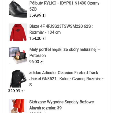
Półbuty RYŁKO - IDYP01 N1430 Czarny
5ZB
359,99
zł
Bluza 4F 4FJSS23TSWSM220 62S :
Rozmiar - 134 cm
154,00
zł
Mały portfel męski ze skóry naturalnej —
Peterson
96,00
zł
adidas Adicolor Classics Firebird Track
Jacket GN3521 : Kolor - Czarne, Rozmiar -
S
329,99
zł
Skórzane Wygodne Sandały Beżowe
Alayah rozmiar: 39