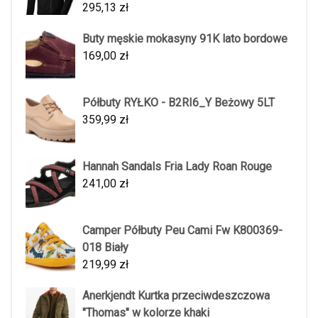
295,13
zł
Buty męskie mokasyny 91K lato bordowe
169,00
zł
Półbuty RYŁKO - B2RI6_Y Beżowy 5LT
359,99
zł
Hannah Sandals Fria Lady Roan Rouge
241,00
zł
Camper Półbuty Peu Cami Fw K800369-
018 Biały
219,99
zł
Anerkjendt Kurtka przeciwdeszczowa
"Thomas" w kolorze khaki