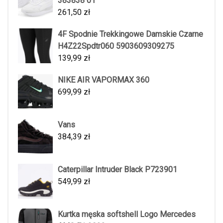
383838 01
261,50
zł
4F Spodnie Trekkingowe Damskie Czarne
H4Z22Spdtr060 5903609309275
139,99
zł
NIKE AIR VAPORMAX 360
699,99
zł
Vans
384,39
zł
Caterpillar Intruder Black P723901
549,99
zł
Kurtka męska softshell Logo Mercedes