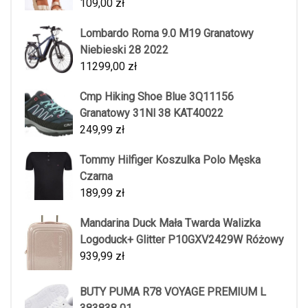
109,00
zł
Lombardo Roma 9.0 M19 Granatowy
Niebieski 28 2022
11299,00
zł
Cmp Hiking Shoe Blue 3Q11156
Granatowy 31Nl 38 KAT40022
249,99
zł
Tommy Hilfiger Koszulka Polo Męska
Czarna
189,99
zł
Mandarina Duck Mała Twarda Walizka
Logoduck+ Glitter P10GXV2429W Różowy
939,99
zł
BUTY PUMA R78 VOYAGE PREMIUM L