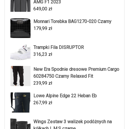
AMG F1 2023
649,00
zł
Monnari Torebka BAG1270-020 Czarny
179,99
zł
Trampki Fila DISRUPTOR
316,23
zł
New Era Spodnie dresowe Premium Cargo
60284750 Czarny Relaxed Fit
239,99
zł
Lowe Alpine Edge 22 Heban Eb
267,99
zł
Wings Zestaw 3 walizek podóżnych na
kółkach L,M,S czarne