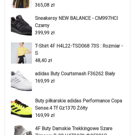
365,08
zł
Sneakersy NEW BALANCE - CM997HCI
Czarny
399,99
zł
T-Shirt 4F H4L22-TSD068 73S : Rozmiar -
S
48,40
zł
adidas Buty Courtsmash F36262 Biały
169,99
zł
Buty piłkarskie adidas Performance Copa
Sense.4 Tf Gz1370 Żółty
169,99
zł
4F Buty Damskie Trekkingowe Szare