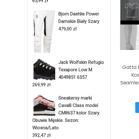
65,99
zł
Bjorn Daehlie Power
Damskie Biały Szary
479,00
zł
Jack Wolfskin Refugio
Gatta 
Texapore Low M
Ko
4049851 6357
Seamles
269,99
zł
Sneakersy marki
Cavalli Class model
CM8637 kolor Szary.
Obuwie Męskie. Sezon:
Wiosna/Lato
392,47
zł