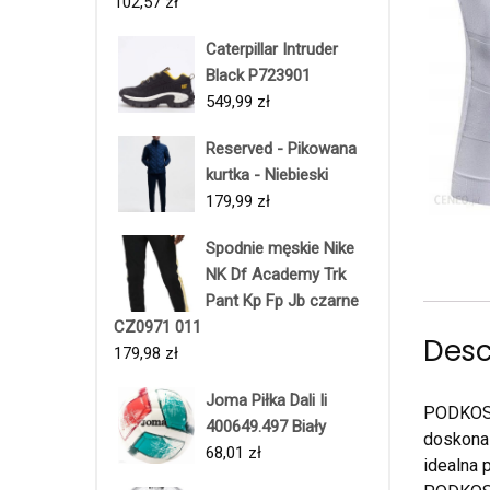
102,57
zł
Caterpillar Intruder
Black P723901
549,99
zł
Reserved - Pikowana
kurtka - Niebieski
179,99
zł
Spodnie męskie Nike
NK Df Academy Trk
Pant Kp Fp Jb czarne
CZ0971 011
Desc
179,98
zł
Joma Piłka Dali Ii
PODKOS
400649.497 Biały
doskonal
68,01
zł
idealna