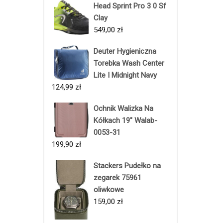
Head Sprint Pro 3 0 Sf
Clay
549,00
zł
Deuter Hygieniczna
Torebka Wash Center
Lite I Midnight Navy
124,99
zł
Ochnik Walizka Na
Kółkach 19" Walab-
0053-31
199,90
zł
Stackers Pudełko na
zegarek 75961
oliwkowe
159,00
zł