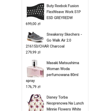
Buty Reebok Fusion
FlexWeave Work S1P
ESD GREYREDW
699,00
zł
Sneakersy Skechers -
Go Walk Air 2.0
216153/CHAR Charcoal
279,99
zł
Masaki Matsushima
Woman Woda
perfumowana 80ml
spray
176,79
zł
Disney Torba
Neoprenowa Na Lunch
Minnie Flowers White