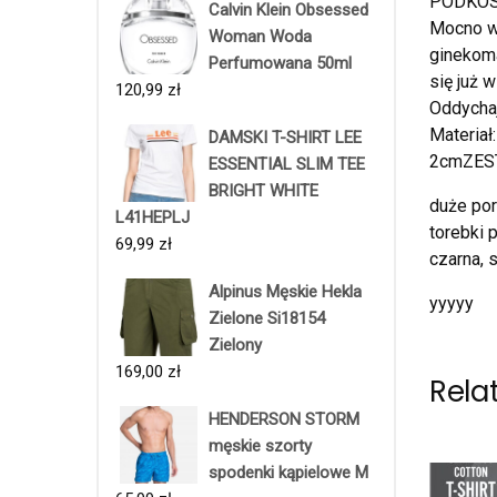
PODKOS
Calvin Klein Obsessed
Mocno w
Woman Woda
ginekoma
Perfumowana 50ml
się już 
120,99
zł
Oddychaj
Materiał
DAMSKI T-SHIRT LEE
2cmZES
ESSENTIAL SLIM TEE
BRIGHT WHITE
duże por
L41HEPLJ
torebki 
69,99
zł
czarna, 
Alpinus Męskie Hekla
yyyyy
Zielone Si18154
Zielony
169,00
zł
Rela
HENDERSON STORM
męskie szorty
spodenki kąpielowe M