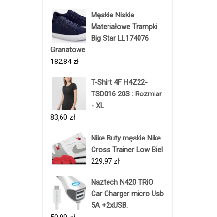
Męskie Niskie
Materiałowe Trampki
Big Star LL174076
Granatowe
182,84
zł
T-Shirt 4F H4Z22-
TSD016 20S : Rozmiar
- XL
83,60
zł
Nike Buty męskie Nike
Cross Trainer Low Biel
229,97
zł
Naztech N420 TRiO
Car Charger micro Usb
5A +2xUSB.
50,99
zł