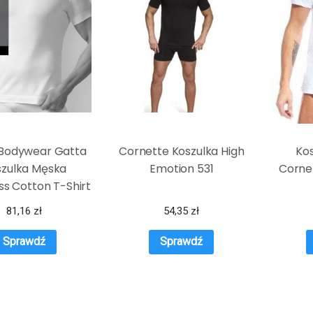
Bodywear Gatta
Cornette Koszulka High
Ko
szulka Męska
Emotion 531
Cornet
s Cotton T-Shirt
81,16
zł
54,35
zł
Sprawdź
Sprawdź