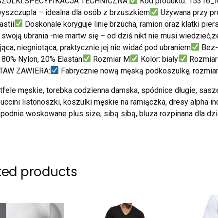
ZULKI:SPECYFIKACJA TECHNICZNA:
Kod produktu: 15316
yszczupla – idealna dla osób z brzuszkiem
Używana przy pro
stii
Doskonale koryguje linię brzucha, ramion oraz klatki pie
w swoją ubrania -nie martw się – od dziś nikt nie musi wiedzieć
ąca, niegniotąca, praktycznie jej nie widać pod ubraniem
Bez-
: 80% Nylon, 20% Elastan
Rozmiar M
Kolor: biały
Rozmiar 
TAW ZAWIERA:
Fabrycznie nową męską podkoszulkę, rozmia
tfele męskie, torebka codzienna damska, spódnice długie, sasz
puccini listonoszki, koszulki męskie na ramiączka, dresy alpha 
spodnie woskowane plus size, sibą sibą, bluza rozpinana dla d
ted products