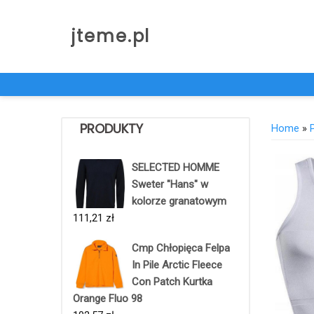
Skip
to
jteme.pl
content
PRODUKTY
Home
»
SELECTED HOMME
Sweter "Hans" w
kolorze granatowym
111,21
zł
Cmp Chłopięca Felpa
In Pile Arctic Fleece
Con Patch Kurtka
Orange Fluo 98