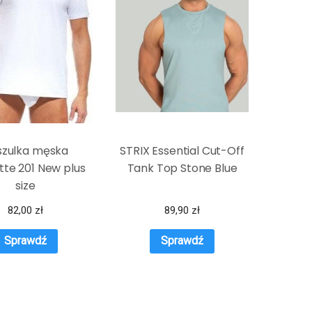
szulka męska
STRIX Essential Cut-Off
te 201 New plus
Tank Top Stone Blue
size
82,00
zł
89,90
zł
Sprawdź
Sprawdź