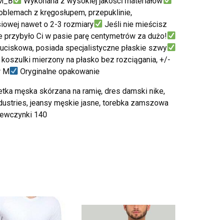
_M_B
Wykonana z wysokiej jakości materiałów
blemach z kręgosłupem, przepuklinie,
rsiowej nawet o 2-3 rozmiary
Jeśli nie mieścisz
,ze przybyło Ci w pasie parę centymetrów za dużo!
uciskowa, posiada specjalistyczne płaskie szwy
koszulki mierzony na płasko bez rozciągania, +/-
r M
Oryginalne opakowanie
etka męska skórzana na ramię, dres damski nike,
industries, jeansy męskie jasne, torebka zamszowa
ziewczynki 140