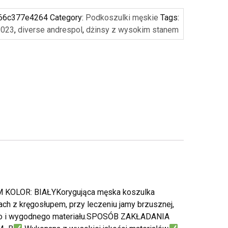
66c377e4264
Category:
Podkoszulki męskie
Tags:
2023
,
diverse andrespol
,
dżinsy z wysokim stanem
LOR: BIAŁYKorygująca męska koszulka
ach z kręgosłupem, przy leczeniu jamy brzusznej,
ego i wygodnego materiału.SPOSÓB ZAKŁADANIA