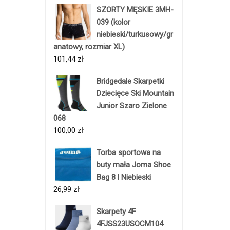
SZORTY MĘSKIE 3MH-
039 (kolor
niebieski/turkusowy/gr
anatowy, rozmiar XL)
101,44
zł
Bridgedale Skarpetki
Dziecięce Ski Mountain
Junior Szaro Zielone
068
100,00
zł
Torba sportowa na
buty mała Joma Shoe
Bag 8 l Niebieski
26,99
zł
Skarpety 4F
4FJSS23USOCM104