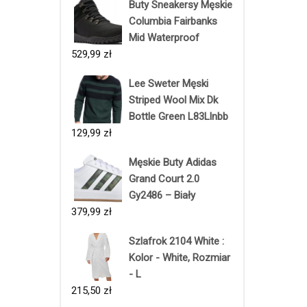
Buty Sneakersy Męskie
Columbia Fairbanks
Mid Waterproof
529,99
zł
Lee Sweter Męski
Striped Wool Mix Dk
Bottle Green L83Llnbb
129,99
zł
Męskie Buty Adidas
Grand Court 2.0
Gy2486 – Biały
379,99
zł
Szlafrok 2104 White :
Kolor - White, Rozmiar
- L
215,50
zł