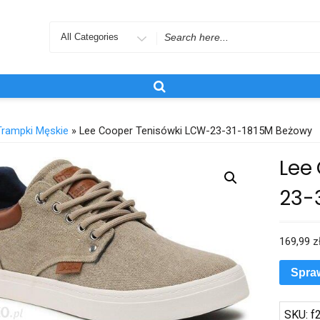
Search
for
Trampki Męskie
» Lee Cooper Tenisówki LCW-23-31-1815M Beżowy
Lee
23-
169,99
z
Spra
SKU:
f