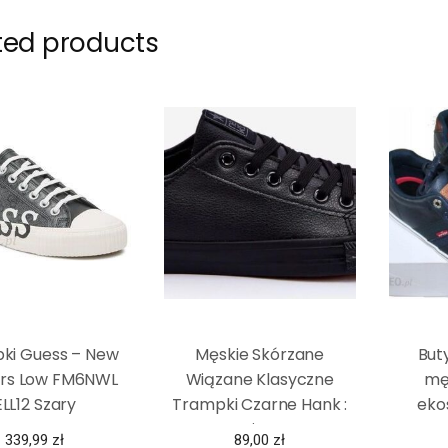
ted products
ki Guess – New
Męskie Skórzane
Buty
rs Low FM6NWL
Wiązane Klasyczne
mę
ELL12 Szary
Trampki Czarne Hank :
eko
Rozmiar – 44
339,99
zł
89,00
zł