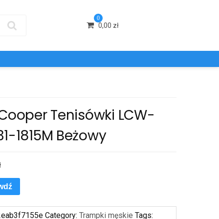
0
0,00
zł
 Cooper Tenisówki LCW-
31-1815M Beżowy
ł
wdź
2eab3f7155e
Category:
Trampki męskie
Tags: