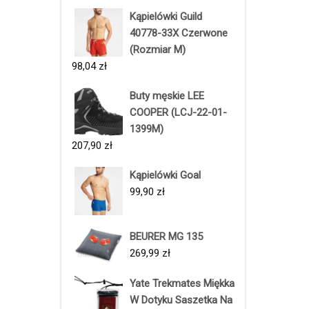
Kąpielówki Guild
40778-33X Czerwone
(Rozmiar M)
98,04
zł
Buty męskie LEE
COOPER (LCJ-22-01-
1399M)
207,90
zł
Kąpielówki Goal
99,90
zł
BEURER MG 135
269,99
zł
Yate Trekmates Miękka
W Dotyku Saszetka Na