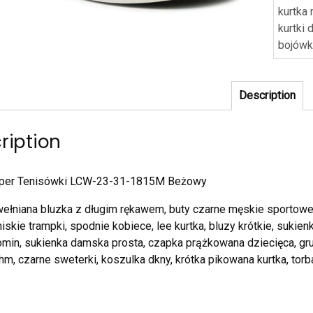
kurtka
kurtki
bojówk
Description
ription
per Tenisówki LCW-23-31-1815M Beżowy
wełniana bluzka z długim rękawem, buty czarne męskie sportowe
 niskie trampki, spodnie kobiece, lee kurtka, bluzy krótkie, sukie
min, sukienka damska prosta, czapka prążkowana dziecięca, gru
hm, czarne sweterki, koszulka dkny, krótka pikowana kurtka, tor