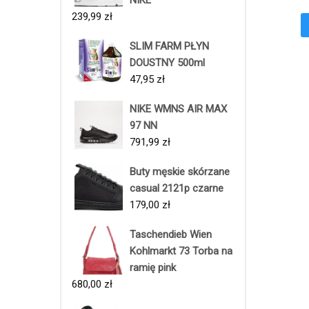
239,99
zł
SLIM FARM PŁYN
DOUSTNY 500ml
47,95
zł
NIKE WMNS AIR MAX
97 NN
791,99
zł
Buty męskie skórzane
casual 2121p czarne
179,00
zł
Taschendieb Wien
Kohlmarkt 73 Torba na
ramię pink
680,00
zł