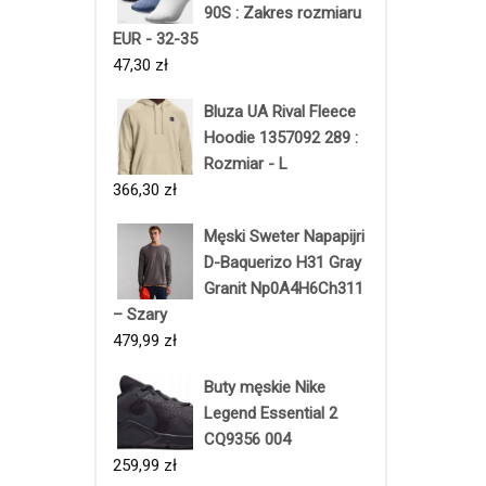
90S : Zakres rozmiaru
EUR - 32-35
47,30
zł
Bluza UA Rival Fleece
Hoodie 1357092 289 :
Rozmiar - L
366,30
zł
Męski Sweter Napapijri
D-Baquerizo H31 Gray
Granit Np0A4H6Ch311
– Szary
479,99
zł
Buty męskie Nike
Legend Essential 2
CQ9356 004
259,99
zł