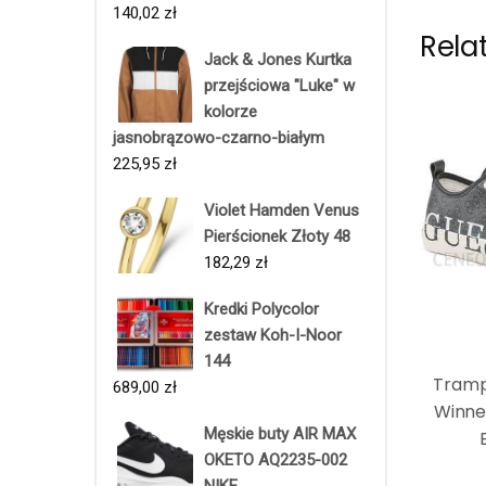
140,02
zł
Rela
Jack & Jones Kurtka
przejściowa "Luke" w
kolorze
jasnobrązowo-czarno-białym
225,95
zł
Violet Hamden Venus
Pierścionek Złoty 48
182,29
zł
Kredki Polycolor
zestaw Koh-I-Noor
144
Tramp
689,00
zł
Winne
Męskie buty AIR MAX
OKETO AQ2235-002
NIKE