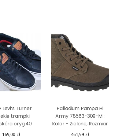
 Levi’s Turner
Palladium Pampa Hi
skie trampki
Army 78583-309-M :
skóra oryg.40
Kolor – Zielone, Rozmiar
– 42
169,00
zł
461,99
zł