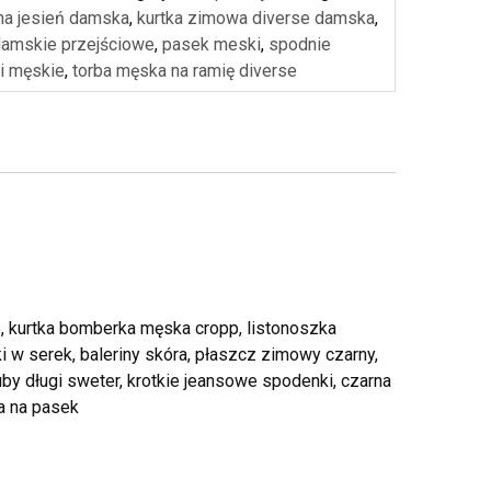
 na jesień damska
,
kurtka zimowa diverse damska
,
 damskie przejściowe
,
pasek meski
,
spodnie
i męskie
,
torba męska na ramię diverse
, kurtka bomberka męska cropp, listonoszka
nki w serek, baleriny skóra, płaszcz zimowy czarny,
by długi sweter, krotkie jeansowe spodenki, czarna
ba na pasek