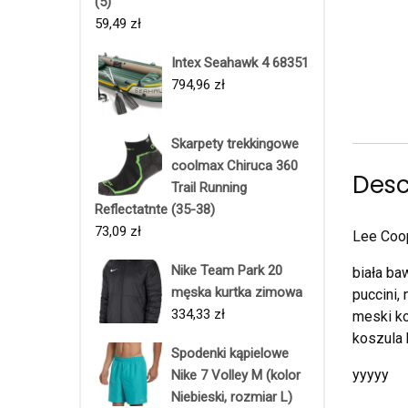
(5)
59,49
zł
Intex Seahawk 4 68351
794,96
zł
Skarpety trekkingowe
coolmax Chiruca 360
Desc
Trail Running
Reflectatnte (35-38)
73,09
zł
Lee Coo
Nike Team Park 20
biała ba
męska kurtka zimowa
puccini,
334,33
zł
meski ko
koszula 
Spodenki kąpielowe
yyyyy
Nike 7 Volley M (kolor
Niebieski, rozmiar L)