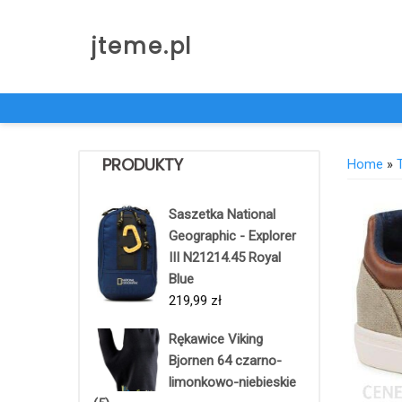
Skip
to
jteme.pl
content
PRODUKTY
Home
»
Saszetka National
Geographic - Explorer
III N21214.45 Royal
Blue
219,99
zł
Rękawice Viking
Bjornen 64 czarno-
limonkowo-niebieskie