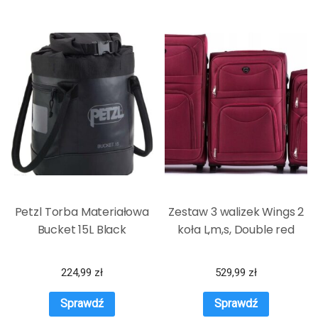
Petzl Torba Materiałowa
Zestaw 3 walizek Wings 2
Bucket 15L Black
koła L,m,s, Double red
224,99
zł
529,99
zł
Sprawdź
Sprawdź