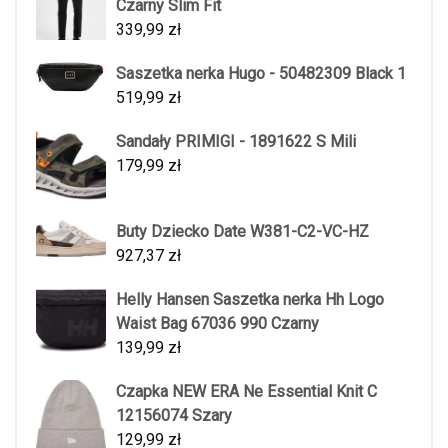
Czarny Slim Fit
339,99
zł
Saszetka nerka Hugo - 50482309 Black 1
519,99
zł
Sandały PRIMIGI - 1891622 S Mili
179,99
zł
Buty Dziecko Date W381-C2-VC-HZ
927,37
zł
Helly Hansen Saszetka nerka Hh Logo
Waist Bag 67036 990 Czarny
139,99
zł
Czapka NEW ERA Ne Essential Knit C
12156074 Szary
129,99
zł