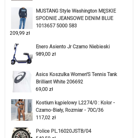
MUSTANG Style Washington MĘSKIE
SPODNIE JEANSOWE DENIM BLUE
1013657 5000 583
209,99
zł
Enero Asiento Jr Czarno Niebieski
989,00
zł
Asics Koszulka Women'S Tennis Tank
Brilliant White 206692
69,00
zł
Kostium kąpielowy L2274/0 : Kolor -
Czarno-Biały, Rozmiar - 70C/36
117,02
zł
Police PL.16020JSTB/04