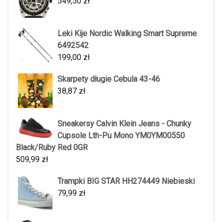
549,50
zł
Leki Kije Nordic Walking Smart Supreme
6492542
199,00
zł
Skarpety długie Cebula 43-46
38,87
zł
Sneakersy Calvin Klein Jeans - Chunky
Cupsole Lth-Pu Mono YM0YM00550
Black/Ruby Red 0GR
509,99
zł
Trampki BIG STAR HH274449 Niebieski
79,99
zł