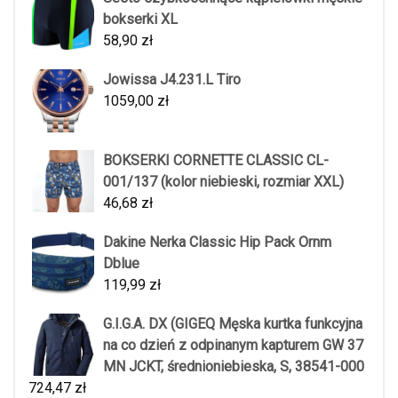
bokserki XL
58,90
zł
Jowissa J4.231.L Tiro
1059,00
zł
BOKSERKI CORNETTE CLASSIC CL-
001/137 (kolor niebieski, rozmiar XXL)
46,68
zł
Dakine Nerka Classic Hip Pack Ornm
Dblue
119,99
zł
G.I.G.A. DX (GIGEQ Męska kurtka funkcyjna
na co dzień z odpinanym kapturem GW 37
MN JCKT, średnioniebieska, S, 38541-000
724,47
zł