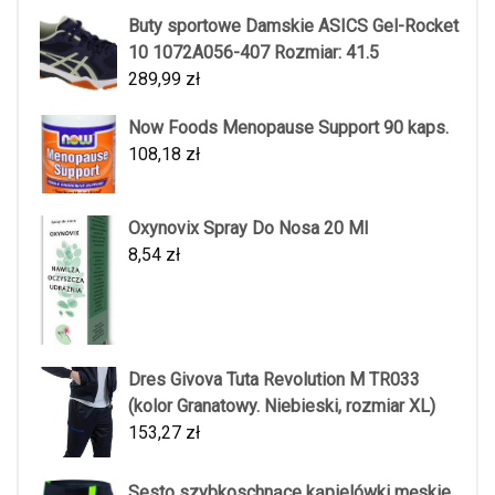
Buty sportowe Damskie ASICS Gel-Rocket
10 1072A056-407 Rozmiar: 41.5
289,99
zł
Now Foods Menopause Support 90 kaps.
108,18
zł
Oxynovix Spray Do Nosa 20 Ml
8,54
zł
Dres Givova Tuta Revolution M TR033
(kolor Granatowy. Niebieski, rozmiar XL)
153,27
zł
Sesto szybkoschnące kąpielówki męskie