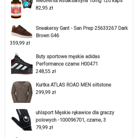
Medverita Astaksantyna 10mg 120 kaps
82,95
zł
Sneakersy Gant - San Prep 25633267 Dark
Brown G46
359,99
zł
Buty sportowe męskie adidas
Performance czarne H00471
248,55
zł
Kurtka ATLAS ROAD MEN siltstone
299,99
zł
uhlsport Męskie rękawice dla graczy
polowych -100096701, czarne, 3
79,99
zł