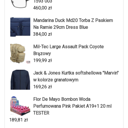
1593 003
460,00
zł
Mandarina Duck Md20 Torba Z Paskiem
Na Ramie 29cm Dress Blue
384,00
zł
Mil-Tec Large Assault Pack Coyote
Brązowy
199,99
zł
Jack & Jones Kurtka softshellowa "Marvin"
w kolorze granatowym
169,26
zł
Flor De Mayo Bombon Woda
Perfumowana Pink Pakiet A19+1 20 ml
TESTER
189,81
zł