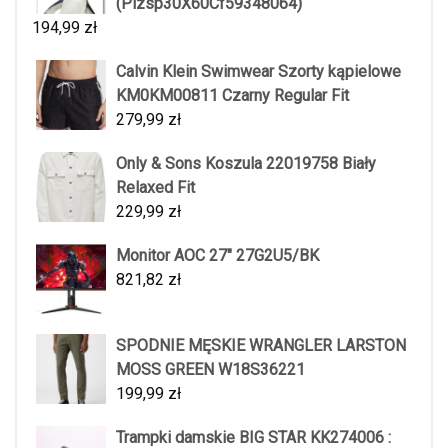
(Plzsp30X60Cf59348064)
194,99
zł
Calvin Klein Swimwear Szorty kąpielowe
KM0KM00811 Czarny Regular Fit
279,99
zł
Only & Sons Koszula 22019758 Biały
Relaxed Fit
229,99
zł
Monitor AOC 27" 27G2U5/BK
821,82
zł
SPODNIE MĘSKIE WRANGLER LARSTON
MOSS GREEN W18S36221
199,99
zł
Trampki damskie BIG STAR KK274006 :