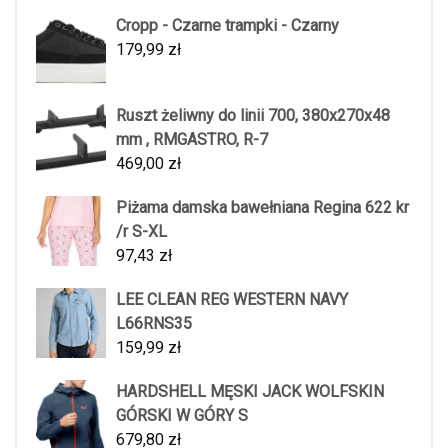
Cropp - Czarne trampki - Czarny
179,99
zł
Ruszt żeliwny do linii 700, 380x270x48
mm , RMGASTRO, R-7
469,00
zł
Piżama damska bawełniana Regina 622 kr
/r S-XL
97,43
zł
LEE CLEAN REG WESTERN NAVY
L66RNS35
159,99
zł
HARDSHELL MĘSKI JACK WOLFSKIN
GÓRSKI W GÓRY S
679,80
zł