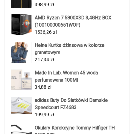
398,99
zł
AMD Ryzen 7 5800X3D 3,4GHz BOX
(100100000651WOF)
1536,26
zł
Heine Kurtka dżinsowa w kolorze
granatowym
217,34
zł
Made In Lab. Women 45 woda
perfumowana 100Ml
34,88
zł
adidas Buty Do Siatkówki Damskie
Speedcourt FZ4683
199,99
zł
Okulary Korekcyjne Tommy Hilfiger TH