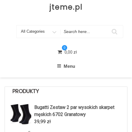
Skip
jteme.pl
to
content
Search
for
0
0,00
zł
Menu
PRODUKTY
Bugatti Zestaw 2 par wysokich skarpet
męskich 6702 Granatowy
39,99
zł