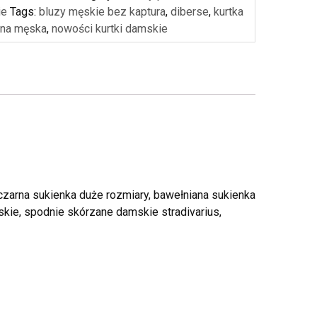
ie
Tags:
bluzy męskie bez kaptura
,
diberse
,
kurtka
ana męska
,
nowości kurtki damskie
 czarna sukienka duże rozmiary, bawełniana sukienka
skie, spodnie skórzane damskie stradivarius,