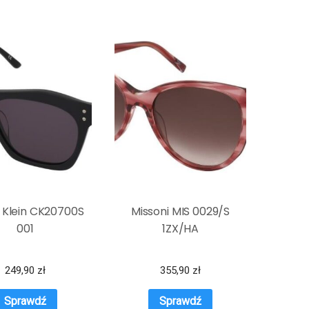
n Klein CK20700S
Missoni MIS 0029/S
001
1ZX/HA
249,90
zł
355,90
zł
Sprawdź
Sprawdź