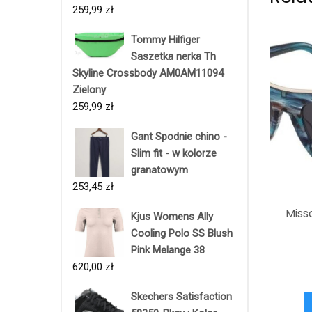
259,99
zł
Tommy Hilfiger
Saszetka nerka Th
Skyline Crossbody AM0AM11094
Zielony
259,99
zł
Gant Spodnie chino -
Slim fit - w kolorze
granatowym
253,45
zł
Miss
Kjus Womens Ally
Cooling Polo SS Blush
Pink Melange 38
620,00
zł
Skechers Satisfaction