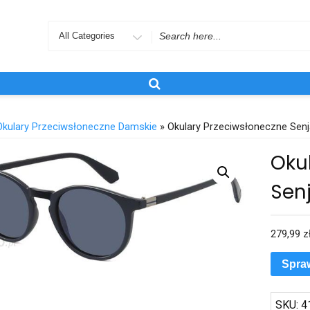
Search
for
Okulary Przeciwsłoneczne Damskie
» Okulary Przeciwsłoneczne Senj
Oku
Senj
279,99
z
Spra
SKU:
4