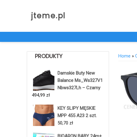
Skip
to
jteme.pl
content
PRODUKTY
Home
»
Damskie Buty New
Balance Ms_Ws327V1
Nbws327Lh – Czarny
494,99
zł
KEY SLIPY MĘSKIE
MPP 455 A23 2 szt.
50,70
zł
BIOARON BABY 24m+