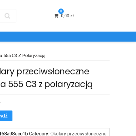
0
0,00
zł
a 555 C3 Z Polaryzacją
lary przeciwsłoneczne
a 555 C3 z polaryzacją
ł
wdź
168a98ecc1b
Category:
Okulary przeciwsłoneczne