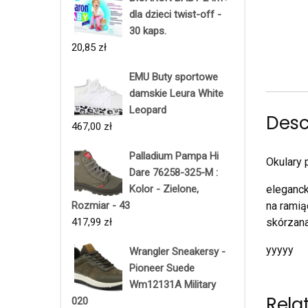
dla dzieci twist-off -
30 kaps.
20,85
zł
EMU Buty sportowe
damskie Leura White
Leopard
Desc
467,00
zł
Palladium Pampa Hi
Okulary 
Dare 76258-325-M :
Kolor - Zielone,
eleganck
Rozmiar - 43
na ramią
417,99
zł
skórzana
yyyyy
Wrangler Sneakersy -
Pioneer Suede
Wm12131A Military
Rela
020