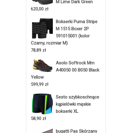
M Lime Dark Green
620,00
zł
Bokserki Puma Stripe
M 1515 Boxer 2P
591015001 (kolor
Czarny, rozmiar M)
78,89
zł
Asolo Softrock Mm
A40050 00 B050 Black
Yellow
599,99
zł
Sesto szybkoschnące
kąpielówki męskie
bokserki XL
58,90
zł
bugatti Pas Skórzany