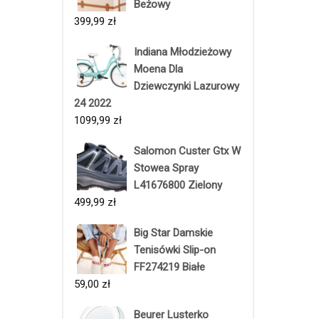
Beżowy
399,99
zł
Indiana Młodzieżowy
Moena Dla
Dziewczynki Lazurowy
24 2022
1099,99
zł
Salomon Custer Gtx W
Stowea Spray
L41676800 Zielony
499,99
zł
Big Star Damskie
Tenisówki Slip-on
FF274219 Białe
59,00
zł
Beurer Lusterko