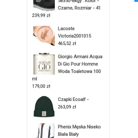
58350-Bkgy : Kolor -
Czarne, Rozmiar - 41
239,99
zł
Lacoste
Victoria2001015
465,52
zł
Giorgio Armani Acqua
Di Gio Pour Homme
Woda Toaletowa 100
ml
179,00
zł
Czapki Ecoalf -
263,09
zł
Phenix Męska Niseko
Biała Biały