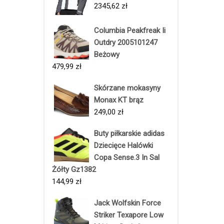
2345,62
zł
Columbia Peakfreak Ii
Outdry 2005101247
Beżowy
479,99
zł
Skórzane mokasyny
Monax KT brąz
249,00
zł
Buty piłkarskie adidas
Dziecięce Halówki
Copa Sense.3 In Sal
Żółty Gz1382
144,99
zł
Jack Wolfskin Force
Striker Texapore Low