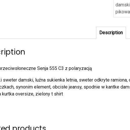
damsk
pikow
Description
ription
przeciwsłoneczne Senja 555 C3 z polaryzacją
i sweter damski, luźna sukienka letnia, sweter odkryte ramiona,
czkach, synonim element, obcisłe jeansy, spodnie w kantke dam
 kurtka oversize, zielony t shirt
ted products