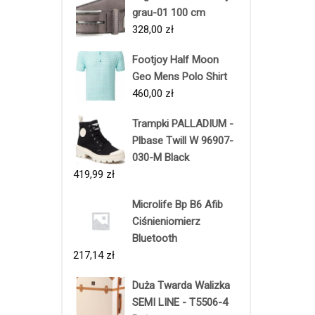
grau-01 100 cm
328,00
zł
Footjoy Half Moon
Geo Mens Polo Shirt
460,00
zł
Trampki PALLADIUM -
Plbase Twill W 96907-
030-M Black
419,99
zł
Microlife Bp B6 Afib
Ciśnieniomierz
Bluetooth
217,14
zł
Duża Twarda Walizka
SEMI LINE - T5506-4