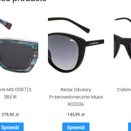
oni MIS 0067/S
Relax Okulary
Calvi
38I/IR
Przeciwsłoneczne Muza
R0333A
379,90
zł
145,99
zł
Sprawdź
Sprawdź