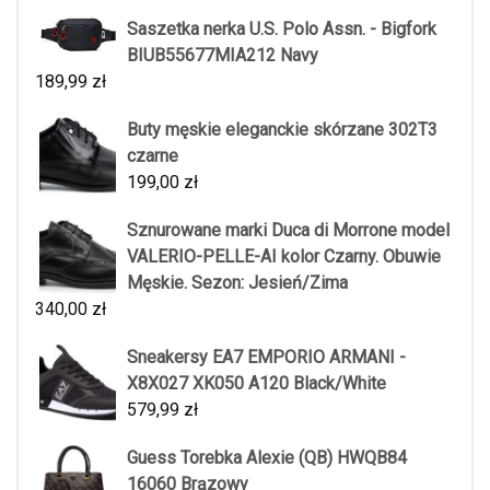
Saszetka nerka U.S. Polo Assn. - Bigfork
BIUB55677MIA212 Navy
189,99
zł
Buty męskie eleganckie skórzane 302T3
czarne
199,00
zł
Sznurowane marki Duca di Morrone model
VALERIO-PELLE-AI kolor Czarny. Obuwie
Męskie. Sezon: Jesień/Zima
340,00
zł
Sneakersy EA7 EMPORIO ARMANI -
X8X027 XK050 A120 Black/White
579,99
zł
Guess Torebka Alexie (QB) HWQB84
16060 Brązowy