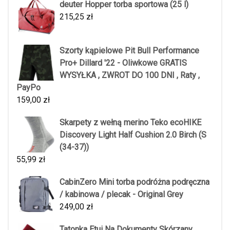
deuter Hopper torba sportowa (25 l)
215,25
zł
Szorty kąpielowe Pit Bull Performance
Pro+ Dillard '22 - Oliwkowe GRATIS
WYSYŁKA , ZWROT DO 100 DNI , Raty ,
PayPo
159,00
zł
Skarpety z wełną merino Teko ecoHIKE
Discovery Light Half Cushion 2.0 Birch (S
(34-37))
55,99
zł
CabinZero Mini torba podróżna podręczna
/ kabinowa / plecak - Original Grey
249,00
zł
Tatonka Etui Na Dokumenty Skórzany