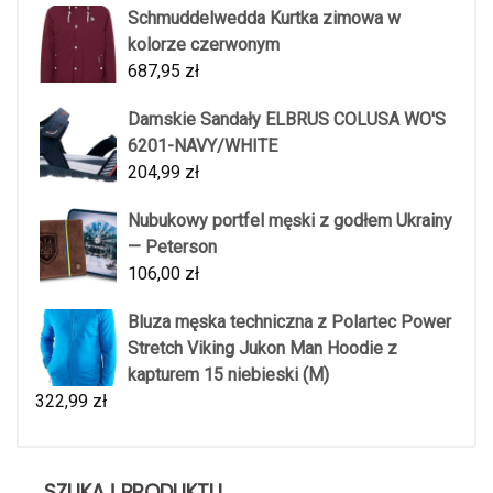
Schmuddelwedda Kurtka zimowa w
kolorze czerwonym
687,95
zł
Damskie Sandały ELBRUS COLUSA WO'S
6201-NAVY/WHITE
204,99
zł
Nubukowy portfel męski z godłem Ukrainy
— Peterson
106,00
zł
Bluza męska techniczna z Polartec Power
Stretch Viking Jukon Man Hoodie z
kapturem 15 niebieski (M)
322,99
zł
SZUKAJ PRODUKTU