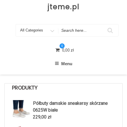
Skip
jteme.pl
to
content
Search
for
0
0,00
zł
Menu
PRODUKTY
Półbuty damskie sneakersy skórzane
0625W białe
229,00
zł