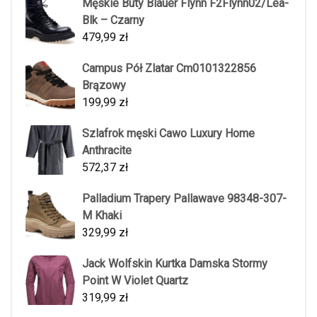
Męskie Buty Blauer Flynn F2Flynn02/Lea-
Blk – Czarny
479,99
zł
Campus Pół Zlatar Cm0101322856
Brązowy
199,99
zł
Szlafrok męski Cawo Luxury Home
Anthracite
572,37
zł
Palladium Trapery Pallawave 98348-307-
M Khaki
329,99
zł
Jack Wolfskin Kurtka Damska Stormy
Point W Violet Quartz
319,99
zł