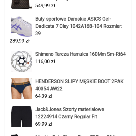
549,99
zł
Buty sportowe Damskie ASICS Gel-
Dedicate 7 Clay 1042A168-104 Rozmiar:
39
289,99
zł
Shimano Tarcza Hamulca 160Mm Sm-Rt64
116,00
zł
HENDERSON SLIPY MĘSKIE BOOT 2PAK
40354 AW22
64,39
zł
Jack&Jones Szorty materiałowe
12224914 Czarny Regular Fit
69,99
zł