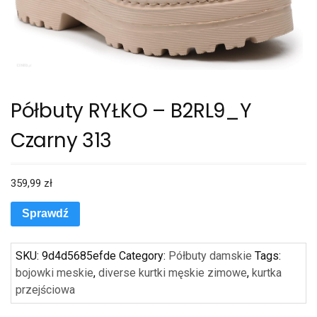
Półbuty RYŁKO – B2RL9_Y
Czarny 313
359,99
zł
Sprawdź
SKU:
9d4d5685efde
Category:
Półbuty damskie
Tags:
bojowki meskie
,
diverse kurtki męskie zimowe
,
kurtka
przejściowa