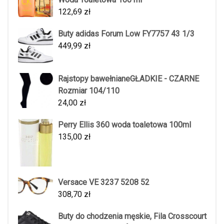
122,69
zł
Buty adidas Forum Low FY7757 43 1/3
449,99
zł
Rajstopy bawełnianeGŁADKIE - CZARNE
Rozmiar 104/110
24,00
zł
Perry Ellis 360 woda toaletowa 100ml
135,00
zł
Versace VE 3237 5208 52
308,70
zł
Buty do chodzenia męskie, Fila Crosscourt