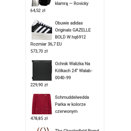
klamrą — Rovicky
64,52
zł
Obuwie adidas
Originals GAZELLE
BOLD W hq6912
Rozmiar 36,7 EU
573,70
zł
Ochnik Walizka Na
Kółkach 24" Walab-
0040-99
229,90
zł
Schmuddelwedda
Parka w kolorze
czerwonym
478,85
zł
The Chesterfield Brand