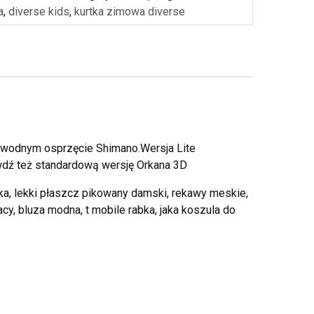
a
,
diverse kids
,
kurtka zimowa diverse
awodnym osprzęcie Shimano.Wersja Lite
awdź też standardową wersję Orkana 3D
a, lekki płaszcz pikowany damski, rekawy meskie,
acy, bluza modna, t mobile rabka, jaka koszula do