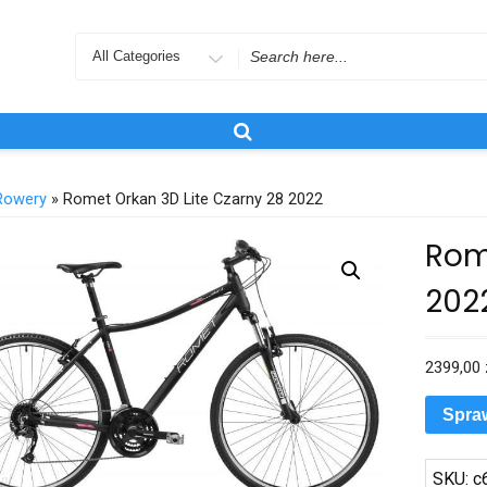
Search
for
Rowery
» Romet Orkan 3D Lite Czarny 28 2022
Rom
202
2399,00
Spra
SKU:
c