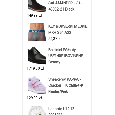
SALAMANDER - 31-
48302-21 Black
449,99
zł
KEY BOKSERKI MĘSKIE
MXH 354 A22
34,37
zł
Baldinini Półbuty
U3E140P1BOVINENE
Czarny
1719,00
zł
Sneakersy KAPPA -
Cracker II K 260647K
Flieder/Pink
129,99
zł
Lacoste L12.12
2001211