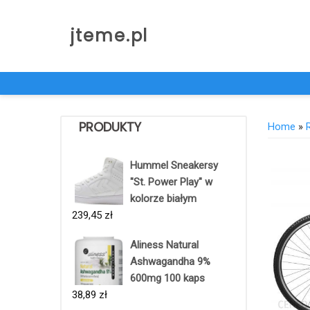
Skip
to
jteme.pl
content
PRODUKTY
Home
»
Hummel Sneakersy
"St. Power Play" w
kolorze białym
239,45
zł
Aliness Natural
Ashwagandha 9%
600mg 100 kaps
38,89
zł