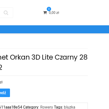
0
0,00
zł
et Orkan 3D Lite Czarny 28
2
zł
wdź
611aaa18e54
Category:
Rowery
Tags:
bluzka