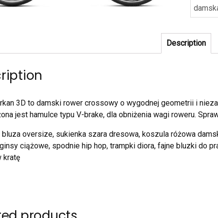
damsk
Description
ription
kan 3D to damski rower crossowy o wygodnej geometrii i niez
na jest hamulce typu V-brake, dla obniżenia wagi roweru. Spr
bluza oversize, sukienka szara dresowa, koszula różowa damsk
gginsy ciążowe, spodnie hip hop, trampki diora, fajne bluzki do pr
 kratę
ted products