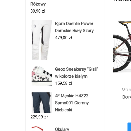
Różowy
39,90
zł
Bjorn Daehlie Power
Damskie Biały Szary
479,00
zł
Geox Sneakersy "Gisli"
w kolorze białym
159,58
zł
Meri
4F Męskie H4Z22
Bor
Spmn001 Ciemny
Niebieski
229,99
zł
Okulary