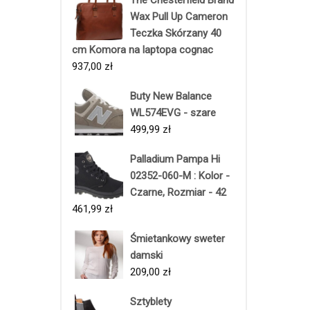
Wax Pull Up Cameron
Teczka Skórzany 40
cm Komora na laptopa cognac
937,00
zł
Buty New Balance
WL574EVG - szare
499,99
zł
Palladium Pampa Hi
02352-060-M : Kolor -
Czarne, Rozmiar - 42
461,99
zł
Śmietankowy sweter
damski
209,00
zł
Sztyblety