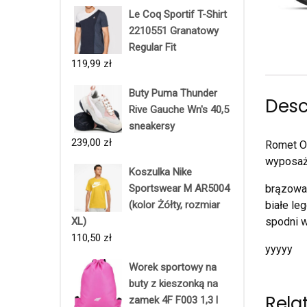
Le Coq Sportif T-Shirt
2210551 Granatowy
Regular Fit
119,99
zł
Buty Puma Thunder
Desc
Rive Gauche Wn's 40,5
sneakersy
239,00
zł
Romet Or
wyposażo
Koszulka Nike
Sportswear M AR5004
brązowa 
(kolor Żółty, rozmiar
białe le
XL)
spodni w
110,50
zł
yyyyy
Worek sportowy na
buty z kieszonką na
Rela
zamek 4F F003 1,3 l