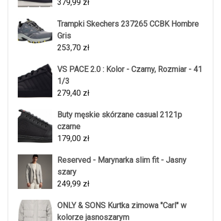
379,99
zł
Trampki Skechers 237265 CCBK Hombre
Gris
253,70
zł
VS PACE 2.0 : Kolor - Czarny, Rozmiar - 41
1/3
279,40
zł
Buty męskie skórzane casual 2121p
czarne
179,00
zł
Reserved - Marynarka slim fit - Jasny
szary
249,99
zł
ONLY & SONS Kurtka zimowa "Carl" w
kolorze jasnoszarym