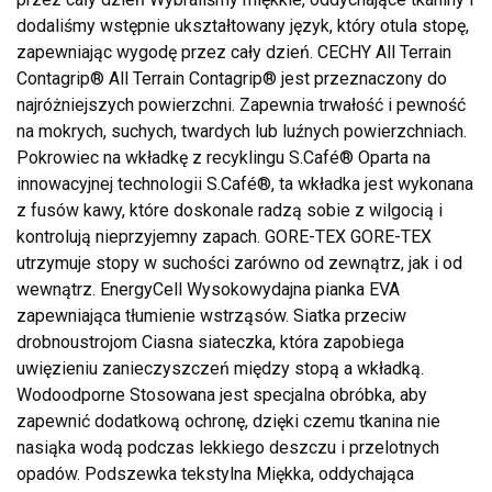
dodaliśmy wstępnie ukształtowany język, który otula stopę,
zapewniając wygodę przez cały dzień. CECHY All Terrain
Contagrip® All Terrain Contagrip® jest przeznaczony do
najróżniejszych powierzchni. Zapewnia trwałość i pewność
na mokrych, suchych, twardych lub luźnych powierzchniach.
Pokrowiec na wkładkę z recyklingu S.Café® Oparta na
innowacyjnej technologii S.Café®, ta wkładka jest wykonana
z fusów kawy, które doskonale radzą sobie z wilgocią i
kontrolują nieprzyjemny zapach. GORE-TEX GORE-TEX
utrzymuje stopy w suchości zarówno od zewnątrz, jak i od
wewnątrz. EnergyCell Wysokowydajna pianka EVA
zapewniająca tłumienie wstrząsów. Siatka przeciw
drobnoustrojom Ciasna siateczka, która zapobiega
uwięzieniu zanieczyszczeń między stopą a wkładką.
Wodoodporne Stosowana jest specjalna obróbka, aby
zapewnić dodatkową ochronę, dzięki czemu tkanina nie
nasiąka wodą podczas lekkiego deszczu i przelotnych
opadów. Podszewka tekstylna Miękka, oddychająca