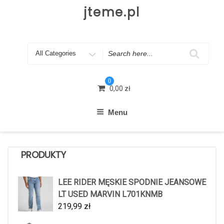
Skip
jteme.pl
to
content
Search
for
0
0,00
zł
Menu
PRODUKTY
LEE RIDER MĘSKIE SPODNIE JEANSOWE
LT USED MARVIN L701KNMB
219,99
zł