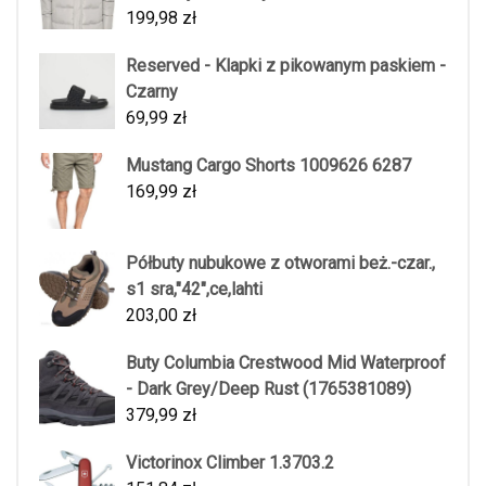
199,98
zł
Reserved - Klapki z pikowanym paskiem -
Czarny
69,99
zł
Mustang Cargo Shorts 1009626 6287
169,99
zł
Półbuty nubukowe z otworami beż.-czar.,
s1 sra,"42",ce,lahti
203,00
zł
Buty Columbia Crestwood Mid Waterproof
- Dark Grey/Deep Rust (1765381089)
379,99
zł
Victorinox Climber 1.3703.2