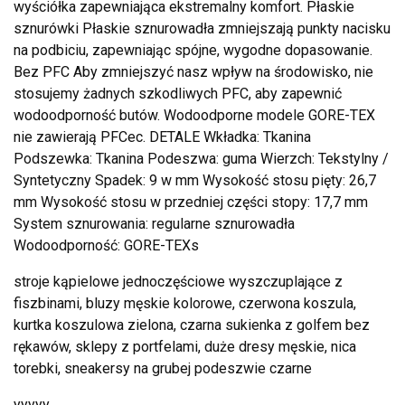
wyściółka zapewniająca ekstremalny komfort. Płaskie
sznurówki Płaskie sznurowadła zmniejszają punkty nacisku
na podbiciu, zapewniając spójne, wygodne dopasowanie.
Bez PFC Aby zmniejszyć nasz wpływ na środowisko, nie
stosujemy żadnych szkodliwych PFC, aby zapewnić
wodoodporność butów. Wodoodporne modele GORE-TEX
nie zawierają PFCec. DETALE Wkładka: Tkanina
Podszewka: Tkanina Podeszwa: guma Wierzch: Tekstylny /
Syntetyczny Spadek: 9 w mm Wysokość stosu pięty: 26,7
mm Wysokość stosu w przedniej części stopy: 17,7 mm
System sznurowania: regularne sznurowadła
Wodoodporność: GORE-TEXs
stroje kąpielowe jednoczęściowe wyszczuplające z
fiszbinami, bluzy męskie kolorowe, czerwona koszula,
kurtka koszulowa zielona, czarna sukienka z golfem bez
rękawów, sklepy z portfelami, duże dresy męskie, nica
torebki, sneakersy na grubej podeszwie czarne
yyyyy