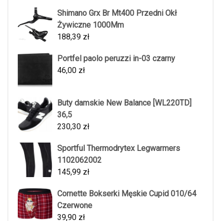
Shimano Grx Br Mt400 Przedni Okł
Żywiczne 1000Mm
188,39
zł
Portfel paolo peruzzi in-03 czarny
46,00
zł
Buty damskie New Balance [WL220TD]
36,5
230,30
zł
Sportful Thermodrytex Legwarmers
1102062002
145,99
zł
Cornette Bokserki Męskie Cupid 010/64
Czerwone
39,90
zł