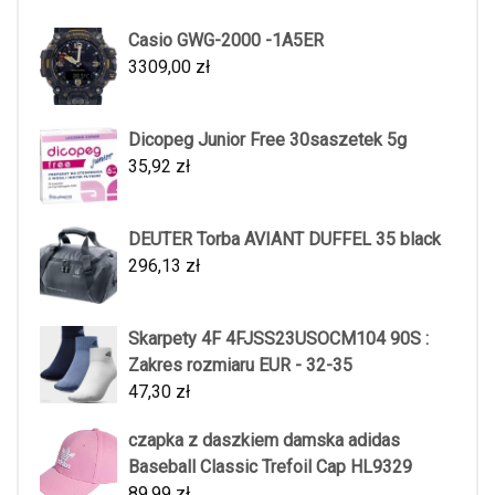
Casio GWG-2000 -1A5ER
3309,00
zł
Dicopeg Junior Free 30saszetek 5g
35,92
zł
DEUTER Torba AVIANT DUFFEL 35 black
296,13
zł
Skarpety 4F 4FJSS23USOCM104 90S :
Zakres rozmiaru EUR - 32-35
47,30
zł
czapka z daszkiem damska adidas
Baseball Classic Trefoil Cap HL9329
89,99
zł