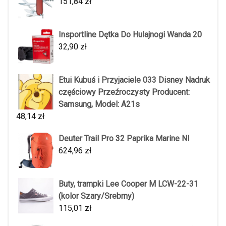
151,84
zł
Insportline Dętka Do Hulajnogi Wanda 20
32,90
zł
Etui Kubuś i Przyjaciele 033 Disney Nadruk
częściowy Przeźroczysty Producent:
Samsung, Model: A21s
48,14
zł
Deuter Trail Pro 32 Paprika Marine Nl
624,96
zł
Buty, trampki Lee Cooper M LCW-22-31
(kolor Szary/Srebrny)
115,01
zł