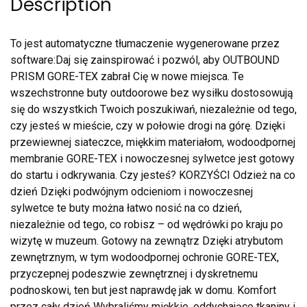
Description
To jest automatyczne tłumaczenie wygenerowane przez
software:Daj się zainspirować i pozwól, aby OUTBOUND
PRISM GORE-TEX zabrał Cię w nowe miejsca. Te
wszechstronne buty outdoorowe bez wysiłku dostosowują
się do wszystkich Twoich poszukiwań, niezależnie od tego,
czy jesteś w mieście, czy w połowie drogi na górę. Dzięki
przewiewnej siateczce, miękkim materiałom, wodoodpornej
membranie GORE-TEX i nowoczesnej sylwetce jest gotowy
do startu i odkrywania. Czy jesteś? KORZYŚCI Odzież na co
dzień Dzięki podwójnym odcieniom i nowoczesnej
sylwetce te buty można łatwo nosić na co dzień,
niezależnie od tego, co robisz – od wędrówki po kraju po
wizytę w muzeum. Gotowy na zewnątrz Dzięki atrybutom
zewnętrznym, w tym wodoodpornej ochronie GORE-TEX,
przyczepnej podeszwie zewnętrznej i dyskretnemu
podnoskowi, ten but jest naprawdę jak w domu. Komfort
przez cały dzień Wybraliśmy miękkie, oddychające tkaniny i