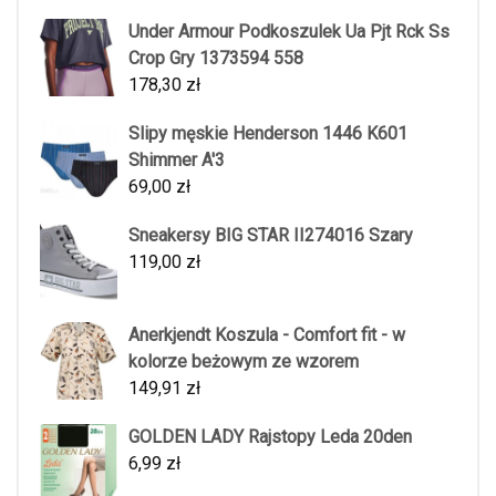
Under Armour Podkoszulek Ua Pjt Rck Ss
Crop Gry 1373594 558
178,30
zł
Slipy męskie Henderson 1446 K601
Shimmer A'3
69,00
zł
Sneakersy BIG STAR II274016 Szary
119,00
zł
Anerkjendt Koszula - Comfort fit - w
kolorze beżowym ze wzorem
149,91
zł
GOLDEN LADY Rajstopy Leda 20den
6,99
zł