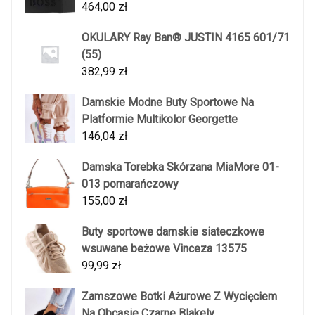
464,00
zł
OKULARY Ray Ban® JUSTIN 4165 601/71
(55)
382,99
zł
Damskie Modne Buty Sportowe Na
Platformie Multikolor Georgette
146,04
zł
Damska Torebka Skórzana MiaMore 01-
013 pomarańczowy
155,00
zł
Buty sportowe damskie siateczkowe
wsuwane beżowe Vinceza 13575
99,99
zł
Zamszowe Botki Ażurowe Z Wycięciem
Na Obcasie Czarne Blakely