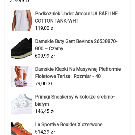
219,99
zł
Podkozulek Under Armour UA BAELINE
COTTON TANK-WHT
119,00
zł
Damskie Buty Gant Bevinda 26538870-
G00 – Czarny
609,99
zł
Damskie Klapki Na Masywnej Platformie
Fioletowe Terisa : Rozmiar - 40
79,00
zł
Primigi Sneakersy w kolorze srebrno-
białym
146,45
zł
La Sportiva Boulder X czerwone
514,29
zł