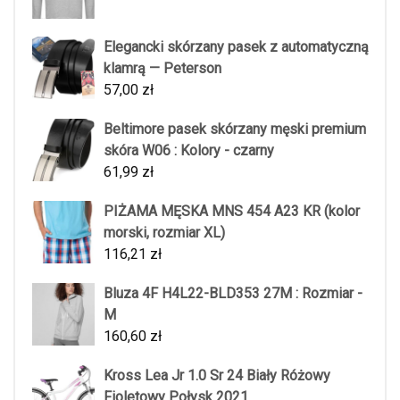
Elegancki skórzany pasek z automatyczną
klamrą — Peterson
57,00
zł
Beltimore pasek skórzany męski premium
skóra W06 : Kolory - czarny
61,99
zł
PIŻAMA MĘSKA MNS 454 A23 KR (kolor
morski, rozmiar XL)
116,21
zł
Bluza 4F H4L22-BLD353 27M : Rozmiar -
M
160,60
zł
Kross Lea Jr 1.0 Sr 24 Biały Różowy
Fioletowy Połysk 2021