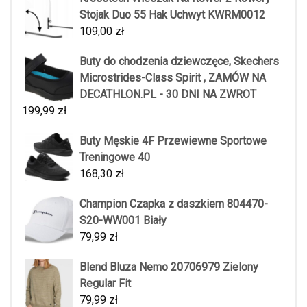
Stojak Duo 55 Hak Uchwyt KWRM0012
109,00
zł
Buty do chodzenia dziewczęce, Skechers
Microstrides-Class Spirit , ZAMÓW NA
DECATHLON.PL - 30 DNI NA ZWROT
199,99
zł
Buty Męskie 4F Przewiewne Sportowe
Treningowe 40
168,30
zł
Champion Czapka z daszkiem 804470-
S20-WW001 Biały
79,99
zł
Blend Bluza Nemo 20706979 Zielony
Regular Fit
79,99
zł