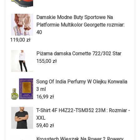
Damskie Modne Buty Sportowe Na
Platformie Multikolor Georgette rozmiar:
40
119,00
zł
Piżama damska Cornette 722/302 Star
155,00
zł
Song Of India Perfumy W Olejku Konwalia
3 ml
16,99
zł
T-Shirt 4F H4Z22-TSM352 23M : Rozmiar -
XXL
59,40
zł
Krosstech Wieszak Na Rower 2 Rowery