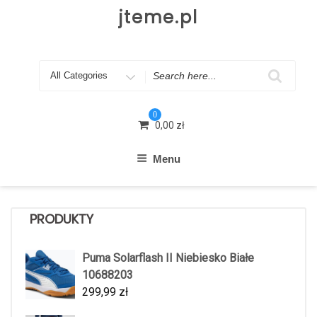
Skip
jteme.pl
to
content
Search
for
0
0,00
zł
Menu
PRODUKTY
Puma Solarflash II Niebiesko Białe
10688203
299,99
zł