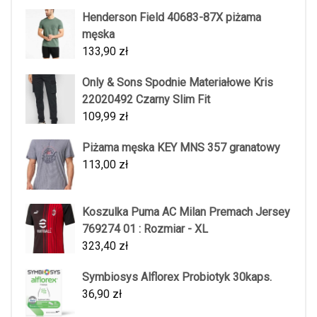
Henderson Field 40683-87X piżama
męska
133,90
zł
Only & Sons Spodnie Materiałowe Kris
22020492 Czarny Slim Fit
109,99
zł
Piżama męska KEY MNS 357 granatowy
113,00
zł
Koszulka Puma AC Milan Premach Jersey
769274 01 : Rozmiar - XL
323,40
zł
Symbiosys Alflorex Probiotyk 30kaps.
36,90
zł