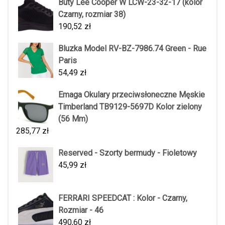
Buty Lee Cooper W LCW-23-32-17 (kolor
Czarny, rozmiar 38)
190,52
zł
Bluzka Model RV-BZ-7986.74 Green - Rue
Paris
54,49
zł
Emaga Okulary przeciwsłoneczne Męskie
Timberland TB9129-5697D Kolor zielony
(56 Mm)
285,77
zł
Reserved - Szorty bermudy - Fioletowy
45,99
zł
FERRARI SPEEDCAT : Kolor - Czarny,
Rozmiar - 46
490,60
zł