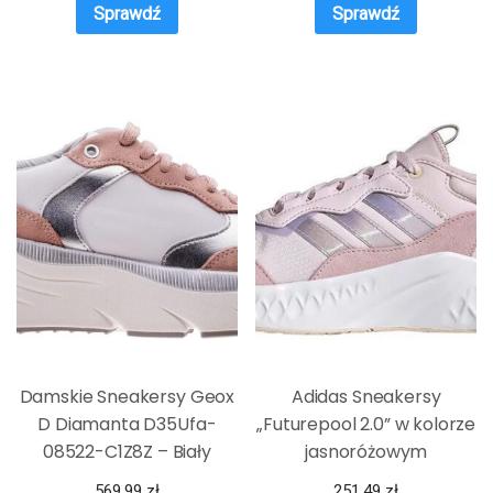
Sprawdź
Sprawdź
Damskie Sneakersy Geox
Adidas Sneakersy
D Diamanta D35Ufa-
„Futurepool 2.0” w kolorze
08522-C1Z8Z – Biały
jasnoróżowym
569,99
zł
251,49
zł