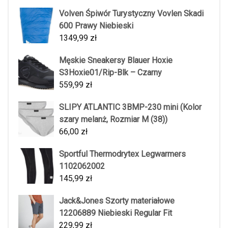
Volven Śpiwór Turystyczny Vovlen Skadi
600 Prawy Niebieski
1349,99
zł
Męskie Sneakersy Blauer Hoxie
S3Hoxie01/Rip-Blk – Czarny
559,99
zł
SLIPY ATLANTIC 3BMP-230 mini (Kolor
szary melanż, Rozmiar M (38))
66,00
zł
Sportful Thermodrytex Legwarmers
1102062002
145,99
zł
Jack&Jones Szorty materiałowe
12206889 Niebieski Regular Fit
229,99
zł