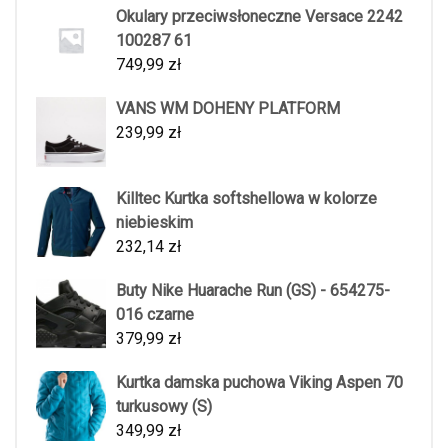
Okulary przeciwsłoneczne Versace 2242
100287 61
749,99
zł
VANS WM DOHENY PLATFORM
239,99
zł
Killtec Kurtka softshellowa w kolorze
niebieskim
232,14
zł
Buty Nike Huarache Run (GS) - 654275-
016 czarne
379,99
zł
Kurtka damska puchowa Viking Aspen 70
turkusowy (S)
349,99
zł