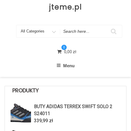
Skip
jteme.pl
to
content
Search
for
0
0,00
zł
Menu
PRODUKTY
BUTY ADIDAS TERREX SWIFT SOLO 2
S24011
339,99
zł