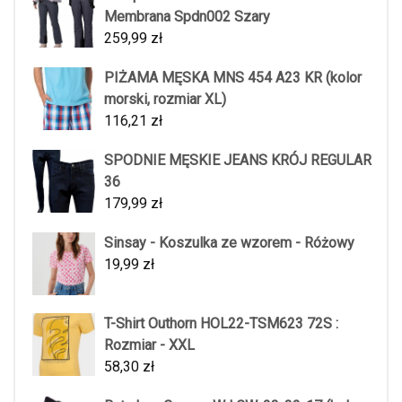
Membrana Spdn002 Szary
259,99
zł
PIŻAMA MĘSKA MNS 454 A23 KR (kolor
morski, rozmiar XL)
116,21
zł
SPODNIE MĘSKIE JEANS KRÓJ REGULAR
36
179,99
zł
Sinsay - Koszulka ze wzorem - Różowy
19,99
zł
T-Shirt Outhorn HOL22-TSM623 72S :
Rozmiar - XXL
58,30
zł