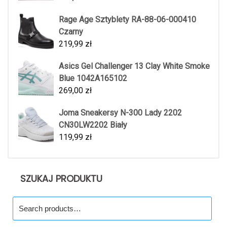
Rage Age Sztyblety RA-88-06-000410
Czarny
219,99
zł
Asics Gel Challenger 13 Clay White Smoke
Blue 1042A165102
269,00
zł
Joma Sneakersy N-300 Lady 2202
CN30LW2202 Biały
119,99
zł
SZUKAJ PRODUKTU
Search
for: