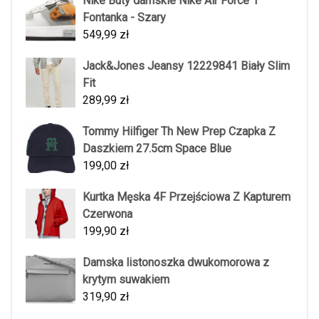
Nike Buty damskie Nike Air Force 1
Fontanka - Szary
549,99
zł
Jack&Jones Jeansy 12229841 Biały Slim
Fit
289,99
zł
Tommy Hilfiger Th New Prep Czapka Z
Daszkiem 27.5cm Space Blue
199,00
zł
Kurtka Męska 4F Przejściowa Z Kapturem
Czerwona
199,90
zł
Damska listonoszka dwukomorowa z
krytym suwakiem
319,90
zł