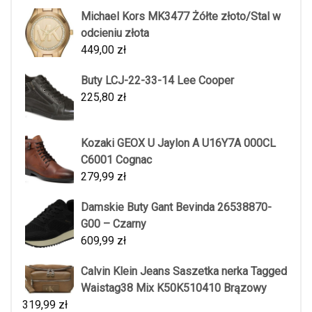
Michael Kors MK3477 Żółte złoto/Stal w
odcieniu złota
449,00
zł
Buty LCJ-22-33-14 Lee Cooper
225,80
zł
Kozaki GEOX U Jaylon A U16Y7A 000CL
C6001 Cognac
279,99
zł
Damskie Buty Gant Bevinda 26538870-
G00 – Czarny
609,99
zł
Calvin Klein Jeans Saszetka nerka Tagged
Waistag38 Mix K50K510410 Brązowy
319,99
zł