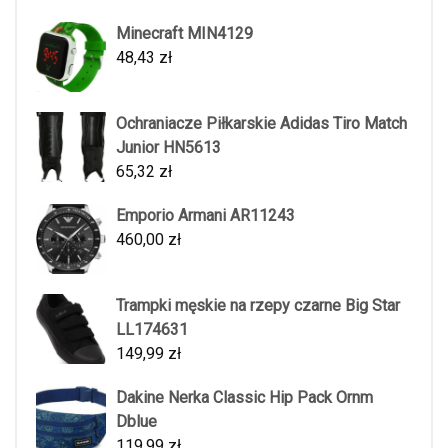
Minecraft MIN4129
48,43
zł
Ochraniacze Piłkarskie Adidas Tiro Match
Junior HN5613
65,32
zł
Emporio Armani AR11243
460,00
zł
Trampki męskie na rzepy czarne Big Star
LL174631
149,99
zł
Dakine Nerka Classic Hip Pack Ornm
Dblue
119,99
zł