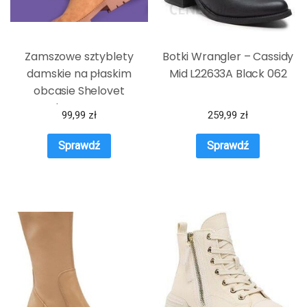
Zamszowe sztyblety
Botki Wrangler – Cassidy
damskie na płaskim
Mid L22633A Black 062
obcasie Shelovet
brązowe
99,99
zł
259,99
zł
Sprawdź
Sprawdź