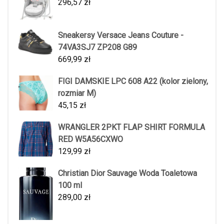
296,57
zł
Sneakersy Versace Jeans Couture -
74VA3SJ7 ZP208 G89
669,99
zł
FIGI DAMSKIE LPC 608 A22 (kolor zielony,
rozmiar M)
45,15
zł
WRANGLER 2PKT FLAP SHIRT FORMULA
RED W5A56CXWO
129,99
zł
Christian Dior Sauvage Woda Toaletowa
100 ml
289,00
zł