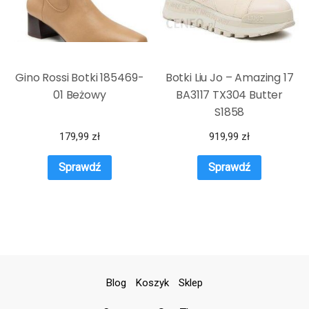
Gino Rossi Botki 185469-
Botki Liu Jo – Amazing 17
01 Beżowy
BA3117 TX304 Butter
S1858
179,99
zł
919,99
zł
Sprawdź
Sprawdź
Blog
Koszyk
Sklep