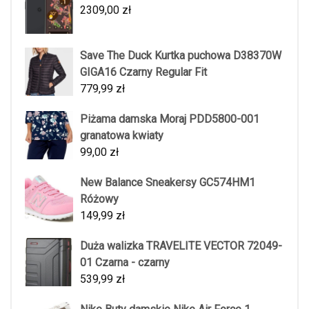
2309,00
zł
Save The Duck Kurtka puchowa D38370W
GIGA16 Czarny Regular Fit
779,99
zł
Piżama damska Moraj PDD5800-001
granatowa kwiaty
99,00
zł
New Balance Sneakersy GC574HM1
Różowy
149,99
zł
Duża walizka TRAVELITE VECTOR 72049-
01 Czarna - czarny
539,99
zł