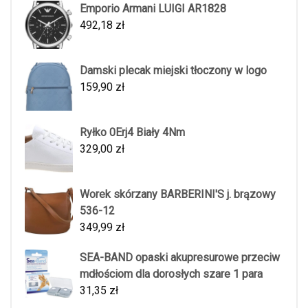
Emporio Armani LUIGI AR1828
492,18
zł
Damski plecak miejski tłoczony w logo
159,90
zł
Ryłko 0Erj4 Biały 4Nm
329,00
zł
Worek skórzany BARBERINI'S j. brązowy
536-12
349,99
zł
SEA-BAND opaski akupresurowe przeciw
mdłościom dla dorosłych szare 1 para
31,35
zł