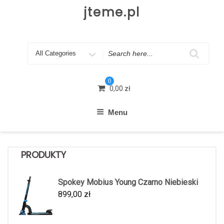
Skip
jteme.pl
to
content
Search
for
0
0,00
zł
Menu
PRODUKTY
Spokey Mobius Young Czarno Niebieski
899,00
zł