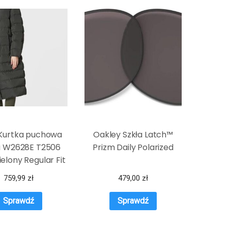
Kurtka puchowa
Oakley Szkła Latch™
a W2628E T2506
Prizm Daily Polarized
ielony Regular Fit
759,99
zł
479,00
zł
Sprawdź
Sprawdź