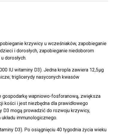
zapobieganie krzywicy u wcześniaków, zapobieganie
zieci i dorosłych, zapobieganie niedoborom
 u dorosłych.
 000 IU witaminy D3). Jedna kropla zawiera 12,5µg
icze; triglicerydy nasyconych kwasów
luje gospodarkę wapniowo-fosforanową, zwiększa
ji kości i jest niezbędna dla prawidłowego
ny D3 mogą prowadzić do rozwoju krzywicy,
a układu immunologicznego.
taminy D3). Po osiągnięciu 40 tygodnia życia wieku