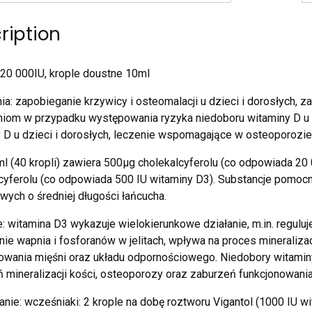
ription
 20 000IU, krople doustne 10ml
a: zapobieganie krzywicy i osteomalacji u dzieci i dorosłych, 
iom w przypadku występowania ryzyka niedoboru witaminy D u d
 D u dzieci i dorosłych, leczenie wspomagające w osteoporozie
ml (40 kropli) zawiera 500µg cholekalcyferolu (co odpowiada 20
cyferolu (co odpowiada 500 IU witaminy D3). Substancje pomocn
wych o średniej długości łańcucha.
e: witamina D3 wykazuje wielokierunkowe działanie, m.in. regu
nie wapnia i fosforanów w jelitach, wpływa na proces mineralizac
owania mięśni oraz układu odpornościowego. Niedobory witami
 mineralizacji kości, osteoporozy oraz zaburzeń funkcjonowani
ie: wcześniaki: 2 krople na dobę roztworu Vigantol (1000 IU wi