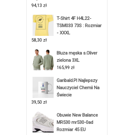
94,13
zł
T-Shirt 4F H4L22-
TSM033 73S : Rozmiar
- XXXL
58,30
zł
Bluza męska s.Oliver
zielona 3XL
165,99
zł
Garibald.Pl Najlepszy
Nauczyciel Chemii Na
Świecie
39,50
zł
Obuwie New Balance
MR530 mr530-0ad
Rozmiar 45 EU