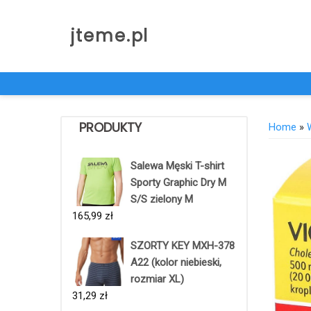
Skip
to
jteme.pl
content
PRODUKTY
Home
»
Salewa Męski T-shirt
Sporty Graphic Dry M
S/S zielony M
165,99
zł
SZORTY KEY MXH-378
A22 (kolor niebieski,
rozmiar XL)
31,29
zł