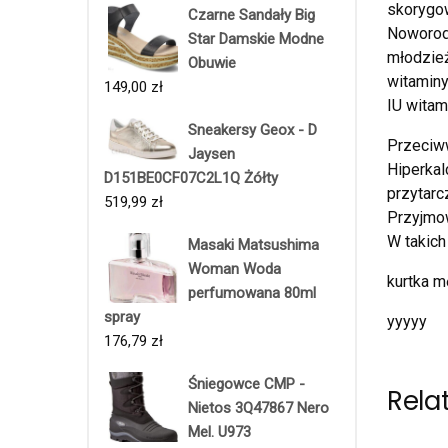
skorygow
Czarne Sandały Big
Noworodk
Star Damskie Modne
młodzież
Obuwie
witaminy
149,00
zł
IU witam
Sneakersy Geox - D
Przeciww
Jaysen
Hiperkal
D151BE0CF07C2L1Q Żółty
przytarc
519,99
zł
Przyjmow
W takich
Masaki Matsushima
Woman Woda
kurtka m
perfumowana 80ml
spray
yyyyy
176,79
zł
Śniegowce CMP -
Rela
Nietos 3Q47867 Nero
Mel. U973