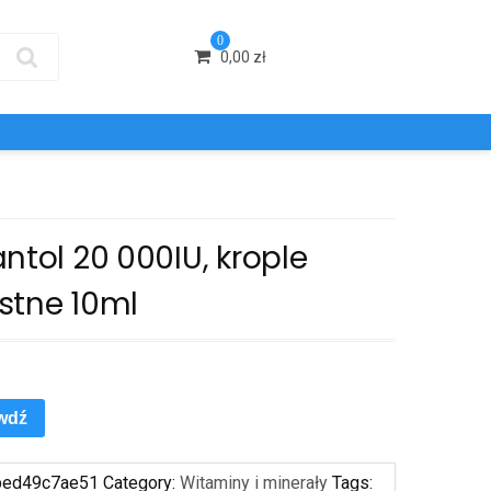
0
0,00
zł
ntol 20 000IU, krople
stne 10ml
wdź
bed49c7ae51
Category:
Witaminy i minerały
Tags: