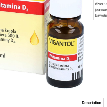
divers
jeanso
baweł
Description