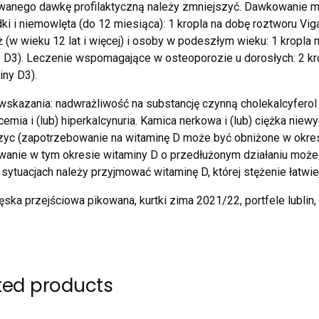
anego dawkę profilaktyczną należy zmniejszyć. Dawkowanie m
i i niemowlęta (do 12 miesiąca): 1 kropla na dobę roztworu Viga
 (w wieku 12 lat i więcej) i osoby w podeszłym wieku: 1 kropla
 D3). Leczenie wspomagające w osteoporozie u dorosłych: 2 kr
iny D3).
skazania: nadwrażliwość na substancję czynną cholekalcyferol 
cemia i (lub) hiperkalcynuria. Kamica nerkowa i (lub) ciężka ni
zyc (zapotrzebowanie na witaminę D może być obniżone w okresa
anie w tym okresie witaminy D o przedłużonym działaniu może
 sytuacjach należy przyjmować witaminę D, której stężenie łatwie
ęska przejściowa pikowana, kurtki zima 2021/22, portfele lublin,
ted products