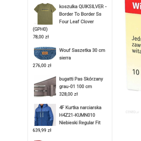
koszulka QUIKSILVER -
Border To Border Ss
Four Leaf Clover
(GPH0)
78,00
zł
Wouf Saszetka 30 cm
sierra
276,00
zł
bugatti Pas Skórzany
grau-01 100 cm
328,00
zł
4F Kurtka narciarska
H4Z21-KUMN010
Niebieski Regular Fit
639,99
zł