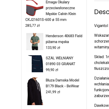
Emaga Okulary
przeciwsłoneczne
Desc
Męskie Calvin Klein
CKJ21601S-600 ø 55 mm
285,77
zł
Vigantol
Wskazani
Henderson 40683 Field
schorzen
piżama męska
witaminy
133,90
zł
Skład: 1
SZAL WEŁNIANY
cholekal
01890 03 GRANAT
tłuszczo
99,90
zł
Działani
Bluza Damska Model
wchłania
B179 Black - BeWear
funkcjon
241,99
zł
zaburzeń
Dawkowan