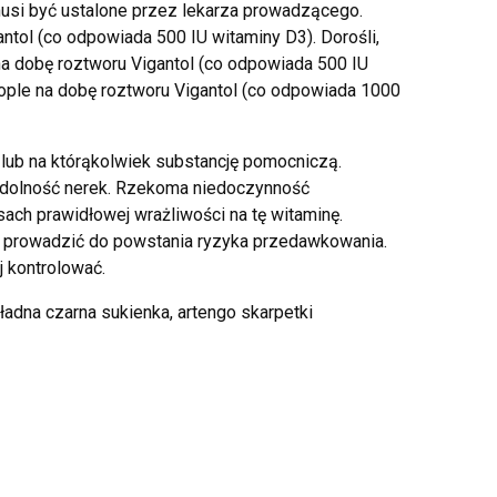
usi być ustalone przez lekarza prowadzącego.
ntol (co odpowiada 500 IU witaminy D3). Dorośli,
 na dobę roztworu Vigantol (co odpowiada 500 IU
ople na dobę roztworu Vigantol (co odpowiada 1000
lub na którąkolwiek substancję pomocniczą.
ewydolność nerek. Rzekoma niedoczynność
ch prawidłowej wrażliwości na tę witaminę.
 prowadzić do powstania ryzyka przedawkowania.
j kontrolować.
 ładna czarna sukienka, artengo skarpetki