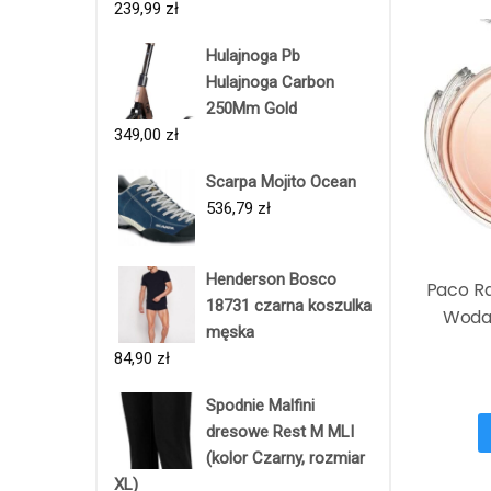
239,99
zł
Hulajnoga Pb
Hulajnoga Carbon
250Mm Gold
349,00
zł
Scarpa Mojito Ocean
536,79
zł
Henderson Bosco
Paco R
18731 czarna koszulka
Woda
męska
84,90
zł
Spodnie Malfini
dresowe Rest M MLI
(kolor Czarny, rozmiar
XL)