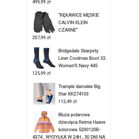
499,99
zł
"RĘKAWICE MĘSKIE
CALVIN KLEIN
CZARNE"
207,99
zł
Bridgedale Skarpety
Liner Coolmax Boot X2
Women'S Navy 445
125,99
zł
Trampki damskie Big
Star KK274103
112,49
zł
Bluza polarowa
dziecięca Reima Haave
kolorowa 5200120B-
4374 , WYSYŁKA W 24H , 30 DNI NA