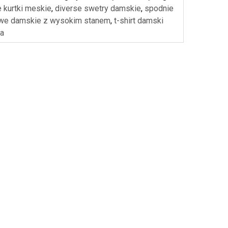
e kurtki meskie
,
diverse swetry damskie
,
spodnie
we damskie z wysokim stanem
,
t-shirt damski
na