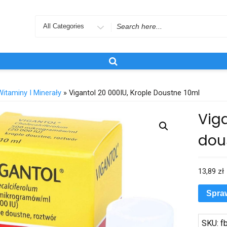
Search
for
Witaminy I Minerały
» Vigantol 20 000IU, Krople Doustne 10ml
Viga
dou
13,89
zł
Spra
SKU:
f