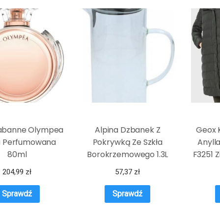
abanne Olympea
Alpina Dzbanek Z
Geox 
 Perfumowana
Pokrywką Ze Szkła
Anyll
80ml
Borokrzemowego 1.3L
F3251 Z
204,99
zł
57,37
zł
Sprawdź
Sprawdź