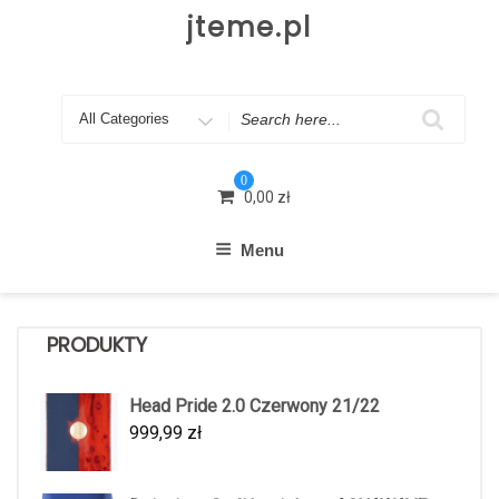
Skip
jteme.pl
to
content
Search
for
0
0,00
zł
Menu
PRODUKTY
Head Pride 2.0 Czerwony 21/22
999,99
zł