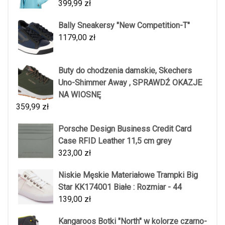
399,99
zł
Bally Sneakersy "New Competition-T"
1179,00
zł
Buty do chodzenia damskie, Skechers
Uno-Shimmer Away , SPRAWDŹ OKAZJE
NA WIOSNĘ
359,99
zł
Porsche Design Business Credit Card
Case RFID Leather 11,5 cm grey
323,00
zł
Niskie Męskie Materiałowe Trampki Big
Star KK174001 Białe : Rozmiar - 44
139,00
zł
Kangaroos Botki "North" w kolorze czarno-