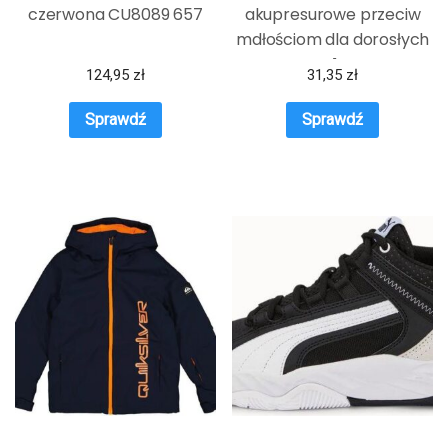
czerwona CU8089 657
akupresurowe przeciw
mdłościom dla dorosłych
szare 1 para
124,95
zł
31,35
zł
Sprawdź
Sprawdź