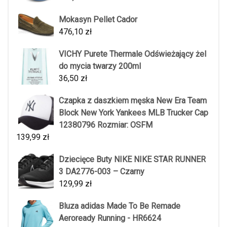
Mokasyn Pellet Cador
476,10
zł
VICHY Purete Thermale Odświeżający żel
do mycia twarzy 200ml
36,50
zł
Czapka z daszkiem męska New Era Team
Block New York Yankees MLB Trucker Cap
12380796 Rozmiar: OSFM
139,99
zł
Dziecięce Buty NIKE NIKE STAR RUNNER
3 DA2776-003 – Czarny
129,99
zł
Bluza adidas Made To Be Remade
Aeroready Running - HR6624