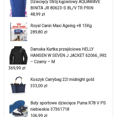
Dziecięcy Strój kąpielowy AQUAWAVE
BINITA JR 80623-S BL/V TR PRIN
48,99
zł
Royal Canin Maxi Ageing +8 15Kg
289,80
zł
Damska Kurtka przejściowa HELLY
HANSEN W SEVEN J JACKET 62066_992
– Czarny – M
369,99
zł
Koszyk Carrybag 22l midnight gold
333,00
zł
Buty sportowe dziecięce Puma R78 V PS
niebieskie 37361718
106,99
zł