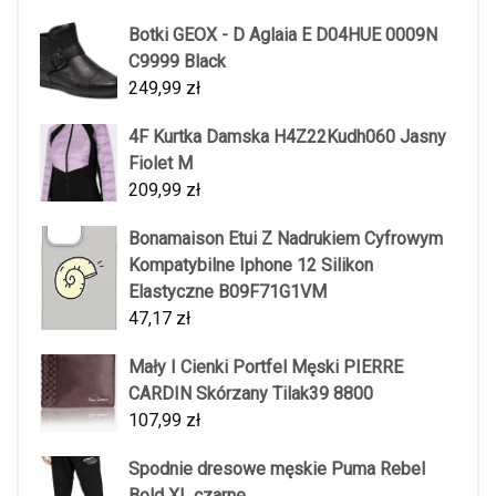
Botki GEOX - D Aglaia E D04HUE 0009N
C9999 Black
249,99
zł
4F Kurtka Damska H4Z22Kudh060 Jasny
Fiolet M
209,99
zł
Bonamaison Etui Z Nadrukiem Cyfrowym
Kompatybilne Iphone 12 Silikon
Elastyczne B09F71G1VM
47,17
zł
Mały I Cienki Portfel Męski PIERRE
CARDIN Skórzany Tilak39 8800
107,99
zł
Spodnie dresowe męskie Puma Rebel
Bold XL czarne