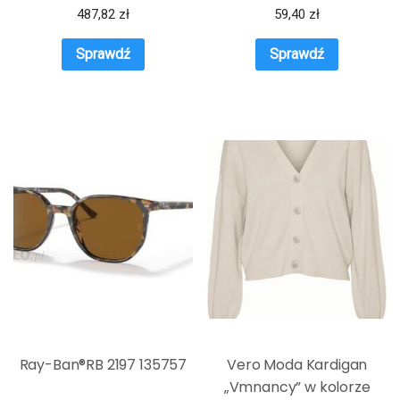
36-38
487,82
zł
59,40
zł
Sprawdź
Sprawdź
Ray-Ban®RB 2197 135757
Vero Moda Kardigan
„Vmnancy” w kolorze