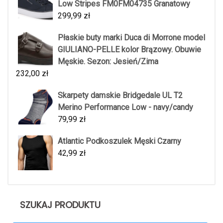
Low Stripes FM0FM04735 Granatowy
299,99
zł
Płaskie buty marki Duca di Morrone model
GIULIANO-PELLE kolor Brązowy. Obuwie
Męskie. Sezon: Jesień/Zima
232,00
zł
Skarpety damskie Bridgedale UL T2
Merino Performance Low - navy/candy
79,99
zł
Atlantic Podkoszulek Męski Czarny
42,99
zł
SZUKAJ PRODUKTU