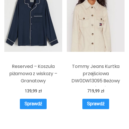
Reserved – Koszula
Tommy Jeans Kurtka
piżamowa z wiskozy –
przejściowa
Granatowy
DW0DW13095 Beżowy
Regular Fit
139,99
zł
719,99
zł
Sprawdź
Sprawdź