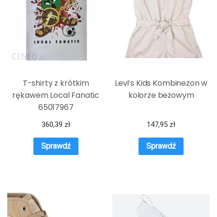
T-shirty z krótkim
Levi’s Kids Kombinezon w
rękawem Local Fanatic
kolorze beżowym
65017967
360,39
zł
147,95
zł
Sprawdź
Sprawdź