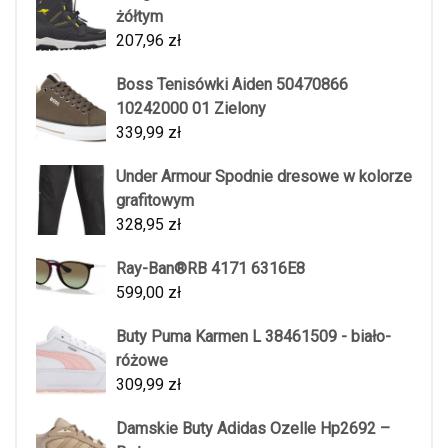
żółtym
207,96
zł
Boss Tenisówki Aiden 50470866
10242000 01 Zielony
339,99
zł
Under Armour Spodnie dresowe w kolorze
grafitowym
328,95
zł
Ray-Ban®RB 4171 6316E8
599,00
zł
Buty Puma Karmen L 38461509 - biało-
różowe
309,99
zł
Damskie Buty Adidas Ozelle Hp2692 –