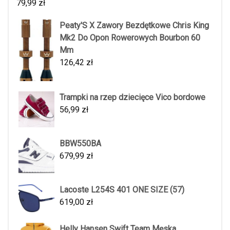
79,99
zł
Peaty'S X Zawory Bezdętkowe Chris King
Mk2 Do Opon Rowerowych Bourbon 60
Mm
126,42
zł
Trampki na rzep dziecięce Vico bordowe
56,99
zł
BBW550BA
679,99
zł
Lacoste L254S 401 ONE SIZE (57)
619,00
zł
Helly Hansen Swift Team Męska