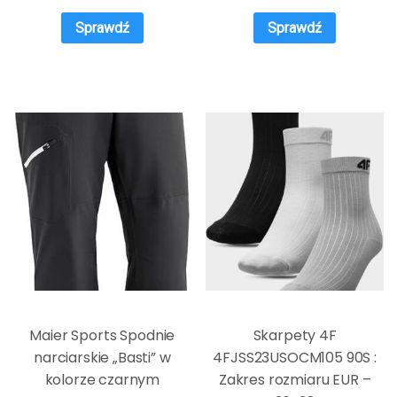
Sprawdź
Sprawdź
Maier Sports Spodnie
Skarpety 4F
narciarskie „Basti” w
4FJSS23USOCM105 90S :
kolorze czarnym
Zakres rozmiaru EUR –