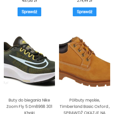
457,00
zł
279,99
zł
Sprawdź
Sprawdź
Buty do biegania Nike
Półbuty męskie,
Zoom Fly 5 Dm8968 301
Timberland Basic Oxford ,
Khaki
SPRAWDŹ OKAZJE NA