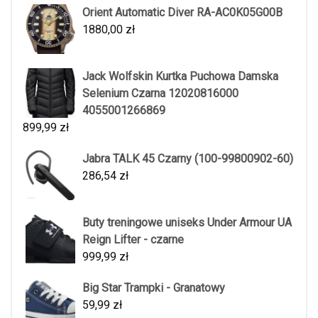
Orient Automatic Diver RA-AC0K05G00B
1880,00
zł
Jack Wolfskin Kurtka Puchowa Damska
Selenium Czarna 12020816000
4055001266869
899,99
zł
Jabra TALK 45 Czarny (100-99800902-60)
286,54
zł
Buty treningowe uniseks Under Armour UA
Reign Lifter - czarne
999,99
zł
Big Star Trampki - Granatowy
59,99
zł