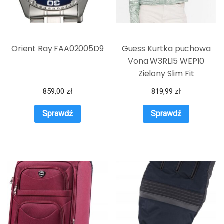
Orient Ray FAA02005D9
Guess Kurtka puchowa
Vona W3RL15 WEP10
Zielony Slim Fit
859,00
zł
819,99
zł
Sprawdź
Sprawdź