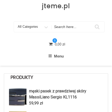
Skip
jteme.pl
to
content
Search
for
0
0,00
zł
Menu
PRODUKTY
męski pasek z prawdziwej skóry
MassiLiano Sergio KL1116
59,99
zł