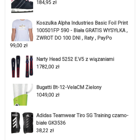
184,95
zł
Koszulka Alpha Industries Basic Foil Print
100501FP 590 - Biała GRATIS WYSYŁKA ,
ZWROT DO 100 DNI , Raty , PayPo
99,00
zł
Narty Head 5252 E.V5 z wiązaniami
1782,00
zł
Bugatti Bt-12-VelaCM Zielony
1049,00
zł
Adidas Teamwear Tiro SG Training czarno-
białe GK3536
38,22
zł