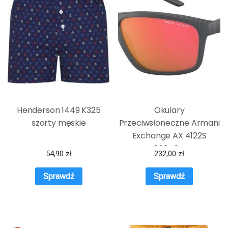
Henderson 1449 K325
Okulary
szorty męskie
Przeciwsłoneczne Armani
Exchange AX 4122S
82946Q
54,90
zł
232,00
zł
Sprawdź
Sprawdź