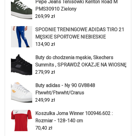
Pepe Jeans Tenisówki Kenton Road M
PMS30910 Zielony
269,99
zł
SPODNIE TRENINGOWE ADIDAS TIRO 21
MĘSKIE SPORTOWE NIEBIESKIE
134,90
zł
Buty do chodzenia męskie, Skechers
Summits , SPRAWDŹ OKAZJE NA WIOSNĘ
279,99
zł
Buty adidas - Ny 90 GV8848
Ftwwht/Ftwwht/Crarus
249,99
zł
Koszulka Joma Winner 100946.602 :
Rozmiar - 128-140 cm
70,40
zł