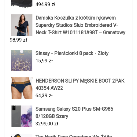
494,99
zł
Damska Koszulka z krótkim rękawem
Superdry Studios Slub Embroidered V-
Neck T-Shirt W1011181A98T – Granatowy
98,99
zł
Sinsay - Pierścionki 8 pack - Złoty
15,99
zł
HENDERSON SLIPY MĘSKIE BOOT 2PAK
40354 AW22
64,39
zł
Samsung Galaxy S20 Plus SM-G985
8/128GB Szary
3299,00
zł