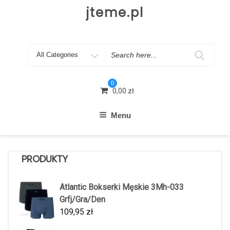
Skip
jteme.pl
to
content
Search
for
0
0,00
zł
Menu
PRODUKTY
Atlantic Bokserki Męskie 3Mh-033
Grfj/Gra/Den
109,95
zł