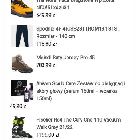
The North Face Cragstone Wp Żółte
Nf0A5Lxdzu31
549,99
zł
Spodnie 4F 4FJSS23TTROM131 31S :
Rozmiar - 140 cm
118,80
zł
Meindl Buty Jersey Pro 45
783,99
zł
Anwen Scalp Care Zestaw do pielęgnacji
skóry głowy (serum 150ml + wcierka
150ml)
49,90
zł
Fischer Rc4 The Curv One 110 Vacuum
Walk Grey 21/22
1199,00
zł