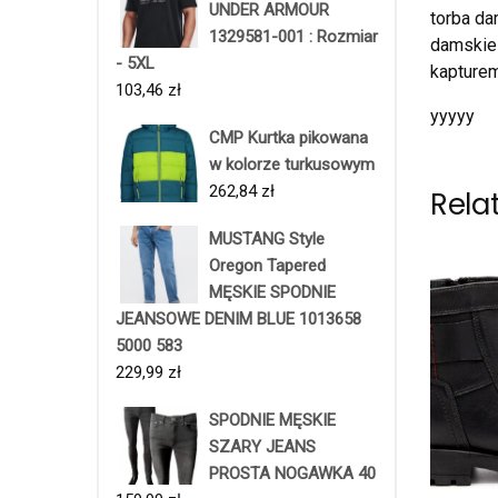
UNDER ARMOUR
torba da
1329581-001 : Rozmiar
damskie 
- 5XL
kapture
103,46
zł
yyyyy
CMP Kurtka pikowana
w kolorze turkusowym
262,84
zł
Rela
MUSTANG Style
Oregon Tapered
MĘSKIE SPODNIE
JEANSOWE DENIM BLUE 1013658
5000 583
229,99
zł
SPODNIE MĘSKIE
SZARY JEANS
PROSTA NOGAWKA 40