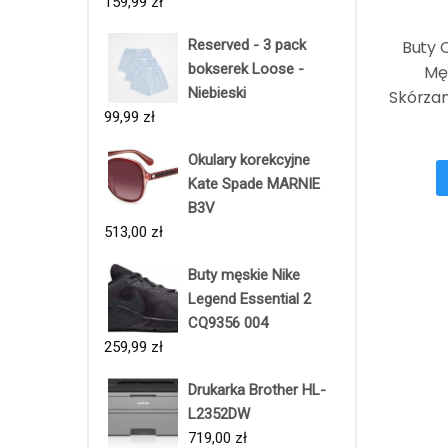
159,99
zł
Reserved - 3 pack
Buty O
bokserek Loose -
Mę
Niebieski
Skórza
99,99
zł
Okulary korekcyjne
Kate Spade MARNIE
B3V
513,00
zł
Buty męskie Nike
Legend Essential 2
CQ9356 004
259,99
zł
Drukarka Brother HL-
L2352DW
719,00
zł