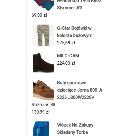
Henderson 1446 K602
Shimmer A'3
69,00
zł
G-Star Bojówki w
kolorze beżowym
275,68
zł
MILO-CAM
224,00
zł
Buty sportowe
dziecięce Joma 800 Jr
2226 J800W2226V
Rozmiar: 38
139,99
zł
Wózek Na Zakupy
Składany Torba