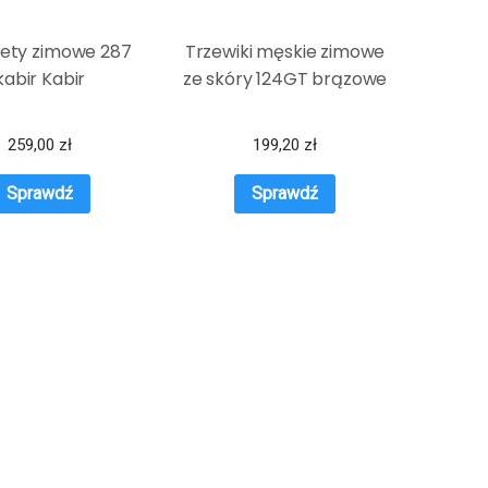
lety zimowe 287
Trzewiki męskie zimowe
kabir Kabir
ze skóry 124GT brązowe
259,00
zł
199,20
zł
Sprawdź
Sprawdź