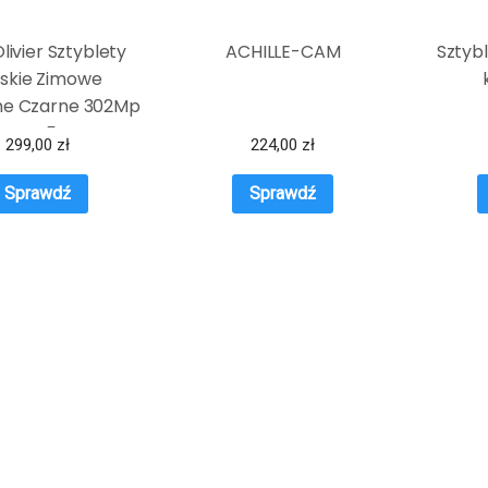
livier Sztyblety
ACHILLE-CAM
Sztyb
skie Zimowe
ne Czarne 302Mp
– 45
299,00
zł
224,00
zł
Sprawdź
Sprawdź