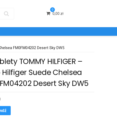
0
0,00
zł
 Chelsea FM0FM04202 Desert Sky DW5
yblety TOMMY HILFIGER –
 Hilfiger Suede Chelsea
FM04202 Desert Sky DW5
ł
wdź