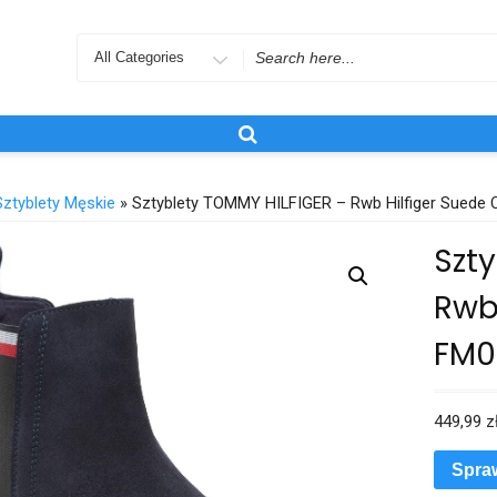
Search
for
Sztyblety Męskie
» Sztyblety TOMMY HILFIGER – Rwb Hilfiger Suede
Szt
Rwb
FM0
449,99
z
Spra