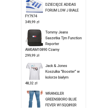
DZIECIĘCE ADIDAS
FORUM LOW J BIAŁE
FY7974
349,99
zł
Tommy Jeans
Saszetka Tjm Function
Reporter
AM0AM10890 Czarny
299,99
zł
Jack & Jones
Koszulka "Booster" w
kolorze białym
48,32
zł
WRANGLER
GREENSBORO BLUE
FEVER W15QQ892R