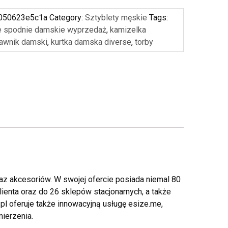
050623e5c1a
Category:
Sztyblety męskie
Tags:
e spodnie damskie wyprzedaż
,
kamizelka
awnik damski
,
kurtka damska diverse
,
torby
az akcesoriów. W swojej ofercie posiada niemal 80
ienta oraz do 26 sklepów stacjonarnych, a także
pl oferuje także innowacyjną usługę esize.me,
ierzenia.