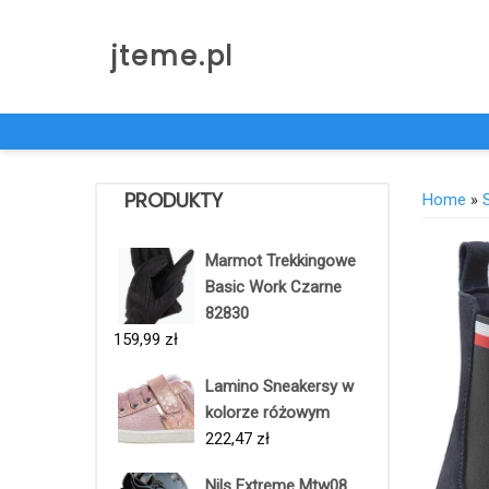
Skip
to
jteme.pl
content
PRODUKTY
Home
»
Marmot Trekkingowe
Basic Work Czarne
82830
159,99
zł
Lamino Sneakersy w
kolorze różowym
222,47
zł
Nils Extreme Mtw08