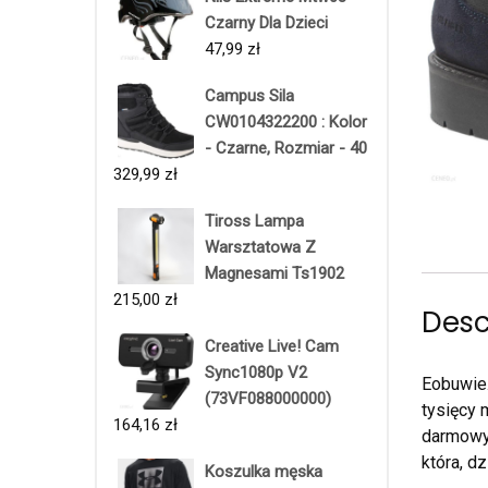
Czarny Dla Dzieci
47,99
zł
Campus Sila
CW0104322200 : Kolor
- Czarne, Rozmiar - 40
329,99
zł
Tiross Lampa
Warsztatowa Z
Magnesami Ts1902
215,00
zł
Desc
Creative Live! Cam
Sync1080p V2
Eobuwie.
(73VF088000000)
tysięcy 
164,16
zł
darmowy 
która, d
Koszulka męska