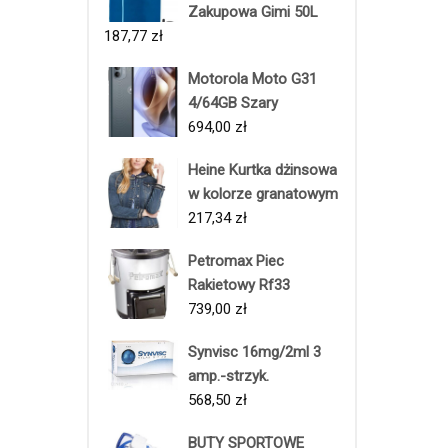
Zakupowa Gimi 50L
187,77
zł
Motorola Moto G31
4/64GB Szary
694,00
zł
Heine Kurtka dżinsowa
w kolorze granatowym
217,34
zł
Petromax Piec
Rakietowy Rf33
739,00
zł
Synvisc 16mg/2ml 3
amp.-strzyk.
568,50
zł
BUTY SPORTOWE