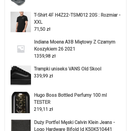
T-Shirt 4F H4Z22-TSM012 20S : Rozmiar -
XXL
71,50
zł
Indiana Moena A3B Miętowy Z Czarnym
Koszykiem 26 2021
1359,98
zł
Trampki uniseks VANS Old Skool
339,99
zł
Hugo Boss Bottled Perfumy 100 ml
TESTER
219,11
zł
Duży Portfel Męski Calvin Klein Jeans -
Logo Hardware Bifold Id K50K510441