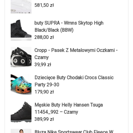
581,50
zł
buty SUPRA - Wmns Skytop High
Black/Black (BBW)
288,00
zł
Cropp - Pasek Z Metalowymi Oczkami -
Czarny
39,99
zł
Dziecięce Buty Chodaki Crocs Classic
Party 29-30
179,90
zł
Męskie Buty Helly Hansen Tsuga
11454_992 – Czarny
389,99
zł
Bluza Nike Sportswear Club Fleece W