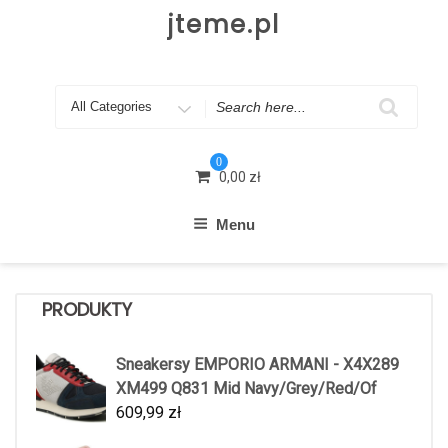
Skip
jteme.pl
to
content
Search
for
0
0,00
zł
Menu
PRODUKTY
Sneakersy EMPORIO ARMANI - X4X289
XM499 Q831 Mid Navy/Grey/Red/Of
609,99
zł