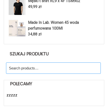
Męski t shirt RL9 x 4F TSM902
49,99
zł
Made In Lab. Women 45 woda
perfumowana 100Ml
34,88
zł
SZUKAJ PRODUKTU
Search
for:
POLECAMY
zzzzz