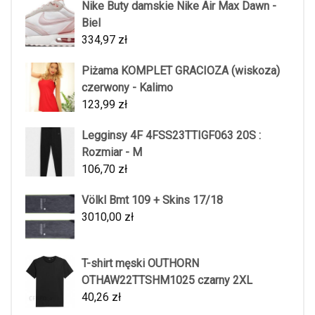
Nike Buty damskie Nike Air Max Dawn -
Biel
334,97
zł
Piżama KOMPLET GRACIOZA (wiskoza)
czerwony - Kalimo
123,99
zł
Legginsy 4F 4FSS23TTIGF063 20S :
Rozmiar - M
106,70
zł
Völkl Bmt 109 + Skins 17/18
3010,00
zł
T-shirt męski OUTHORN
OTHAW22TTSHM1025 czarny 2XL
40,26
zł