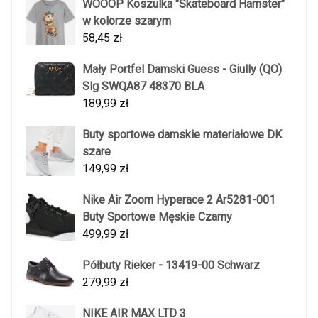
WOOOP Koszulka "Skateboard Hamster"
w kolorze szarym
58,45
zł
Mały Portfel Damski Guess - Giully (QO)
Slg SWQA87 48370 BLA
189,99
zł
Buty sportowe damskie materiałowe DK
szare
149,99
zł
Nike Air Zoom Hyperace 2 Ar5281-001
Buty Sportowe Męskie Czarny
499,99
zł
Półbuty Rieker - 13419-00 Schwarz
279,99
zł
NIKE AIR MAX LTD 3