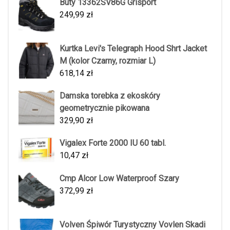
Buty 13362SV86G Grisport
249,99
zł
Kurtka Levi's Telegraph Hood Shrt Jacket
M (kolor Czarny, rozmiar L)
618,14
zł
Damska torebka z ekoskóry
geometrycznie pikowana
329,90
zł
Vigalex Forte 2000 IU 60 tabl.
10,47
zł
Cmp Alcor Low Waterproof Szary
372,99
zł
Volven Śpiwór Turystyczny Vovlen Skadi