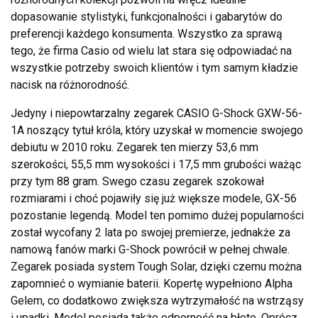
dopasowanie stylistyki, funkcjonalności i gabarytów do
preferencji każdego konsumenta. Wszystko za sprawą
tego, że firma Casio od wielu lat stara się odpowiadać na
wszystkie potrzeby swoich klientów i tym samym kładzie
nacisk na różnorodność.
Jedyny i niepowtarzalny zegarek CASIO G-Shock GXW-56-
1A noszący tytuł króla, który uzyskał w momencie swojego
debiutu w 2010 roku. Zegarek ten mierzy 53,6 mm
szerokości, 55,5 mm wysokości i 17,5 mm grubości ważąc
przy tym 88 gram. Swego czasu zegarek szokował
rozmiarami i choć pojawiły się już większe modele, GX-56
pozostanie legendą. Model ten pomimo dużej popularności
został wycofany 2 lata po swojej premierze, jednakże za
namową fanów marki G-Shock powrócił w pełnej chwale.
Zegarek posiada system Tough Solar, dzięki czemu można
zapomnieć o wymianie baterii. Kopertę wypełniono Alpha
Gelem, co dodatkowo zwiększa wytrzymałość na wstrząsy
i upadki. Model posiada także odporność na błoto. Oprócz