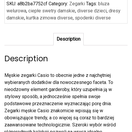
SKU:
a8b2ba7752cf
Category:
Zegarki
Tags:
bluza
welurowa
,
ciepłe swetry damskie
,
diverse dzieci
,
dresy
damskie
,
kurtka zimowa diverse
,
spodenki diverse
Description
Description
Męskie zegarki Casio to obecnie jedne z najchętniej
wybieranych dodatków dla nowoczesnego faceta. To
nieodzowny element garderoby, który uzupełnia ją w
stylowy sposób, a jednocześnie spełnia swoje
podstawowe przeznaczenie wyznaczając porę dnia.
Zegarki męskie Casio znakomicie wpisują się w
obowiązujące trendy, a co więcej są coraz to bardziej
zaawansowane technologicznie. Szeroki wybór wśród
różnorodnych kolekcji pozwoli na wręcz idealne