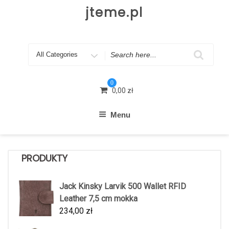
Skip
jteme.pl
to
content
Search
for
0
0,00
zł
Menu
PRODUKTY
Jack Kinsky Larvik 500 Wallet RFID
Leather 7,5 cm mokka
234,00
zł