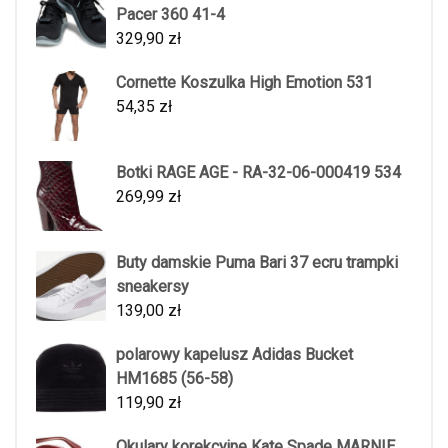
Pacer 360 41-4
329,90
zł
Cornette Koszulka High Emotion 531
54,35
zł
Botki RAGE AGE - RA-32-06-000419 534
269,99
zł
Buty damskie Puma Bari 37 ecru trampki
sneakersy
139,00
zł
polarowy kapelusz Adidas Bucket
HM1685 (56-58)
119,90
zł
Okulary korekcyjne Kate Spade MARNIE