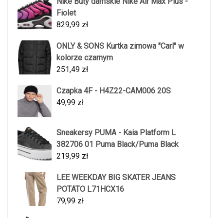
Nike Buty damskie Nike Air Max Plus -
Fiolet
829,99
zł
ONLY & SONS Kurtka zimowa "Carl" w
kolorze czarnym
251,49
zł
Czapka 4F - H4Z22-CAM006 20S
49,99
zł
Sneakersy PUMA - Kaia Platform L
382706 01 Puma Black/Puma Black
219,99
zł
LEE WEEKDAY BIG SKATER JEANS
POTATO L71HCX16
79,99
zł