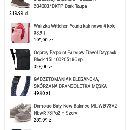
204083/DKTP Dark Taupe
219,99
zł
Walizka Wittchen Young kabinowa 4 koła
33,9 l
199,90
zł
Osprey Farpoint Fairview Travel Daypack
Black 15l 10020518Osp
338,00
zł
GADZETOMANIAK ELEGANCKA,
SKÓRZANA BRANSOLETKA MĘSKA
49,90
zł
Damskie Buty New Balance Ml_Wl373V2
Nbwl373Pg2 – Szary
289,99
zł