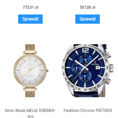
773,01
zł
507,00
zł
Sprawdź
Sprawdź
Gino Rossi MELIA 11389B3-
Festina Chrono F167603
3D1