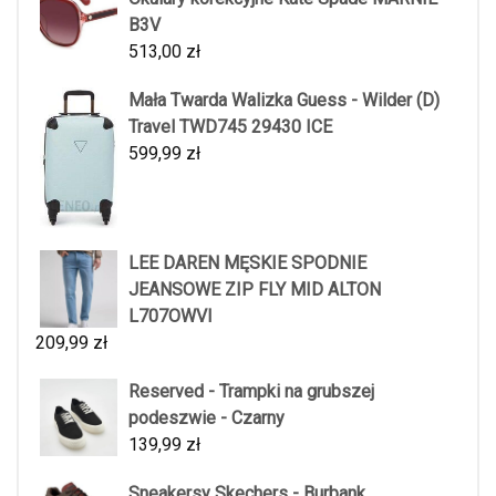
B3V
513,00
zł
Mała Twarda Walizka Guess - Wilder (D)
Travel TWD745 29430 ICE
599,99
zł
LEE DAREN MĘSKIE SPODNIE
JEANSOWE ZIP FLY MID ALTON
L707OWVI
209,99
zł
Reserved - Trampki na grubszej
podeszwie - Czarny
139,99
zł
Sneakersy Skechers - Burbank