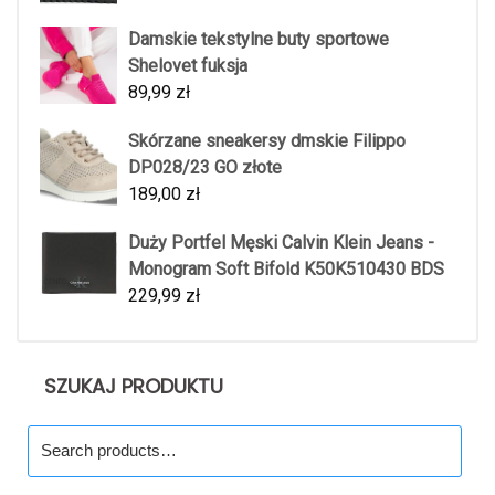
Damskie tekstylne buty sportowe
Shelovet fuksja
89,99
zł
Skórzane sneakersy dmskie Filippo
DP028/23 GO złote
189,00
zł
Duży Portfel Męski Calvin Klein Jeans -
Monogram Soft Bifold K50K510430 BDS
229,99
zł
SZUKAJ PRODUKTU
Search
for: