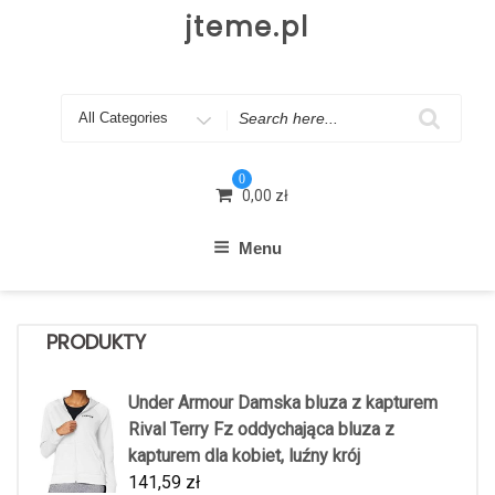
Skip
jteme.pl
to
content
Search
for
0
0,00
zł
Menu
PRODUKTY
Under Armour Damska bluza z kapturem
Rival Terry Fz oddychająca bluza z
kapturem dla kobiet, luźny krój
141,59
zł