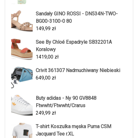
Sandały GINO ROSSI - DN534N-TWO-
BG00-3100-0 80
149,99
zł
See By Chloé Espadryle SB32201A
Koralowy
1419,00
zł
Crivit 361307 Nadmuchiwany Niebieski
649,00
zł
Buty adidas - Ny 90 GV8848
Ftwwht/Ftwwht/Crarus
249,99
zł
T-shirt Koszulka męska Puma CSM
Jacquard Tee r.XL