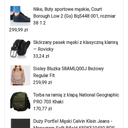
Nike, Buty sportowe męskie, Court
Borough Low 2 (Gs) Bq5448 001, rozmiar
38 1 2
299,99
zł
Skórzany pasek męski z klasyczną klamrą
— Rovicky
33,24
zł
Sisley Bluzka 58AMLQ00J Beżowy
Regular Fit
259,99
zł
Torba na ramię z klapą National Geographic
PRO 703 Khaki
170,77
zł
Duży Portfel Męski Calvin Klein Jeans -