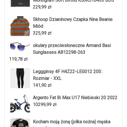
Monogram Soft Bifold K50K510430 BDS
229,99
zł
Skhoop Dzianinowy Czapka Nina Beanie
Miód
325,99
zł
okulary przeciwsłoneczne Armand Basi
Sunglasses AB12298-263
119,78
zł
Leggginsy 4F H4Z22-LEG012 20S :
Rozmiar - XXL
141,90
zł
Argento Fat Bi Max U17 Niebieski 20 2022
10299,99
zł
Kocham moją żonę (piłka nożna) męska