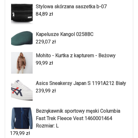
Stylowa skórzana saszetka b-07
84,89
zł
Kapelusze Kangol 0258BC
229,07
zł
Mohito - Kurtka z kapturem - Beżowy
99,99
zł
Asics Sneakersy Japan S 1191A212 Biały
239,99
zł
Bezrękawnik sportowy męski Columbia
Fast Trek Fleece Vest 1460001464
Rozmiar: L
179,99
zł