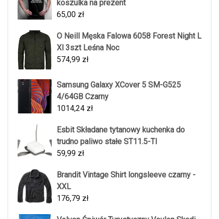
koszulka na prezent
65,00
zł
O Neill Męska Falowa 6058 Forest Night L
Xl 3szt Leśna Noc
574,99
zł
Samsung Galaxy XCover 5 SM-G525
4/64GB Czarny
1014,24
zł
Esbit Składane tytanowy kuchenka do
trudno paliwo stałe ST11.5-TI
59,99
zł
Brandit Vintage Shirt longsleeve czarny -
XXL
176,79
zł