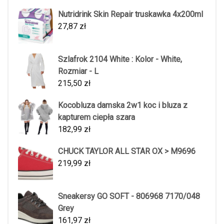
Nutridrink Skin Repair truskawka 4x200ml
27,87
zł
Szlafrok 2104 White : Kolor - White,
Rozmiar - L
215,50
zł
Kocobluza damska 2w1 koc i bluza z
kapturem ciepła szara
182,99
zł
CHUCK TAYLOR ALL STAR OX > M9696
219,99
zł
Sneakersy GO SOFT - 806968 7170/048
Grey
161,97
zł