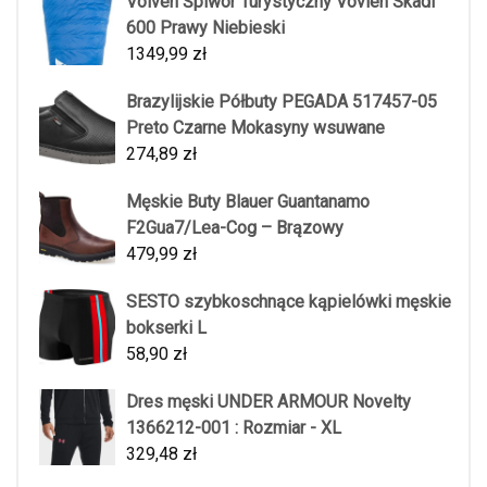
Volven Śpiwór Turystyczny Vovlen Skadi
600 Prawy Niebieski
1349,99
zł
Brazylijskie Półbuty PEGADA 517457-05
Preto Czarne Mokasyny wsuwane
274,89
zł
Męskie Buty Blauer Guantanamo
F2Gua7/Lea-Cog – Brązowy
479,99
zł
SESTO szybkoschnące kąpielówki męskie
bokserki L
58,90
zł
Dres męski UNDER ARMOUR Novelty
1366212-001 : Rozmiar - XL
329,48
zł