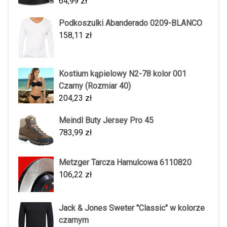
64,99
zł
Podkoszulki Abanderado 0209-BLANCO
158,11
zł
Kostium kąpielowy N2-78 kolor 001
Czarny (Rozmiar 40)
204,23
zł
Meindl Buty Jersey Pro 45
783,99
zł
Metzger Tarcza Hamulcowa 6110820
106,22
zł
Jack & Jones Sweter "Classic" w kolorze
czarnym