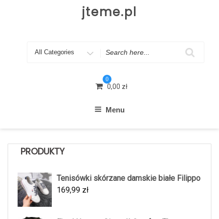
Skip
jteme.pl
to
content
Search
for
0
0,00
zł
Menu
PRODUKTY
Tenisówki skórzane damskie białe Filippo
169,99
zł