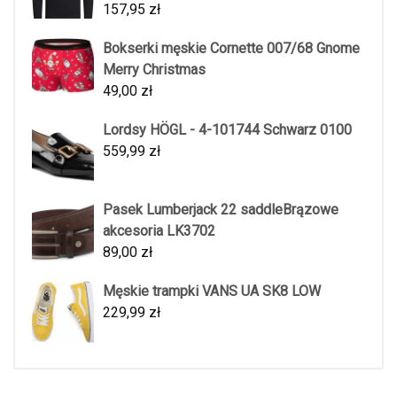
157,95
zł
Bokserki męskie Cornette 007/68 Gnome
Merry Christmas
49,00
zł
Lordsy HÖGL - 4-101744 Schwarz 0100
559,99
zł
Pasek Lumberjack 22 saddleBrązowe
akcesoria LK3702
89,00
zł
Męskie trampki VANS UA SK8 LOW
229,99
zł