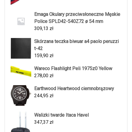
Emaga Okulary przeciwsłoneczne Męskie
Police SPLD42-540Z72 ø 54 mm
309,13
zł
Skórzana teczka biwuar a4 paolo peruzzi
t-42
159,90
zł
Wareco Flashlight Peli 1975z0 Yellow
278,00
zł
Earthwood Heartwood ciemnobrązowy
244,95
zł
Walizki twarde Itaca Havel
347,37
zł