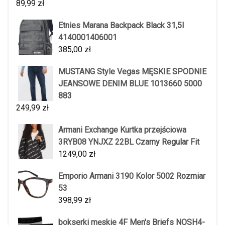
89,99
zł
Etnies Marana Backpack Black 31,5l
4140001406001
385,00
zł
MUSTANG Style Vegas MĘSKIE SPODNIE
JEANSOWE DENIM BLUE 1013660 5000
883
249,99
zł
Armani Exchange Kurtka przejściowa
3RYB08 YNJXZ 22BL Czarny Regular Fit
1249,00
zł
Emporio Armani 3190 Kolor 5002 Rozmiar
53
398,99
zł
bokserki męskie 4F Men's Briefs NOSH4-