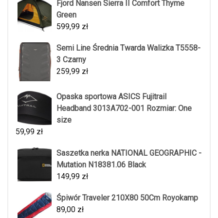
Fjord Nansen Sierra II Comfort Thyme
Green
599,99
zł
Semi Line Średnia Twarda Walizka T5558-
3 Czarny
259,99
zł
Opaska sportowa ASICS Fujitrail
Headband 3013A702-001 Rozmiar: One
size
59,99
zł
Saszetka nerka NATIONAL GEOGRAPHIC -
Mutation N18381.06 Black
149,99
zł
Śpiwór Traveler 210X80 50Cm Royokamp
89,00
zł