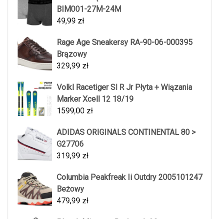
BIM001-27M-24M
49,99
zł
Rage Age Sneakersy RA-90-06-000395
Brązowy
329,99
zł
Volkl Racetiger Sl R Jr Płyta + Wiązania
Marker Xcell 12 18/19
1599,00
zł
ADIDAS ORIGINALS CONTINENTAL 80 >
G27706
319,99
zł
Columbia Peakfreak Ii Outdry 2005101247
Beżowy
479,99
zł