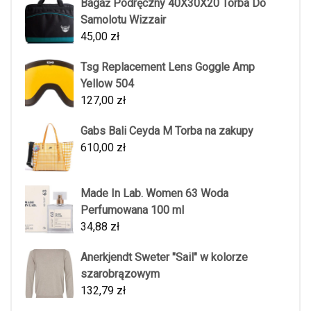
Bagaż Podręczny 40X30X20 Torba Do
Samolotu Wizzair
45,00
zł
Tsg Replacement Lens Goggle Amp
Yellow 504
127,00
zł
Gabs Bali Ceyda M Torba na zakupy
610,00
zł
Made In Lab. Women 63 Woda
Perfumowana 100 ml
34,88
zł
Anerkjendt Sweter "Sail" w kolorze
szarobrązowym
132,79
zł