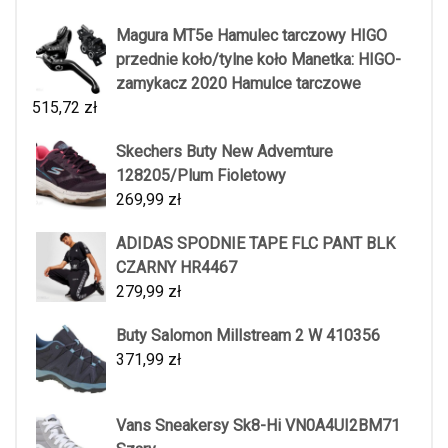
Magura MT5e Hamulec tarczowy HIGO
przednie koło/tylne koło Manetka: HIGO-
zamykacz 2020 Hamulce tarczowe
515,72
zł
Skechers Buty New Advemture
128205/Plum Fioletowy
269,99
zł
ADIDAS SPODNIE TAPE FLC PANT BLK
CZARNY HR4467
279,99
zł
Buty Salomon Millstream 2 W 410356
371,99
zł
Vans Sneakersy Sk8-Hi VN0A4UI2BM71