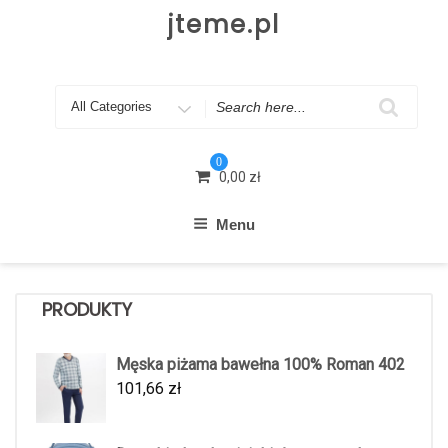
Skip
jteme.pl
to
content
Search
for
0
0,00
zł
Menu
PRODUKTY
Męska piżama bawełna 100% Roman 402
101,66
zł