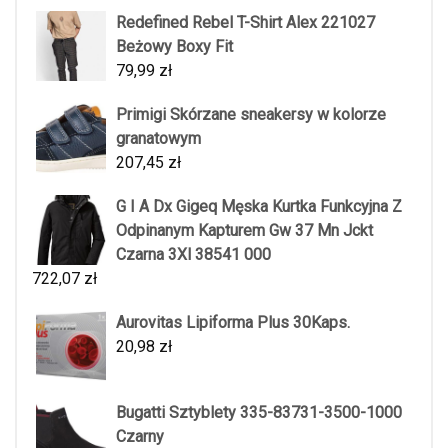
Redefined Rebel T-Shirt Alex 221027
Beżowy Boxy Fit
79,99
zł
Primigi Skórzane sneakersy w kolorze
granatowym
207,45
zł
G I A Dx Gigeq Męska Kurtka Funkcyjna Z
Odpinanym Kapturem Gw 37 Mn Jckt
Czarna 3Xl 38541 000
722,07
zł
Aurovitas Lipiforma Plus 30Kaps.
20,98
zł
Bugatti Sztyblety 335-83731-3500-1000
Czarny