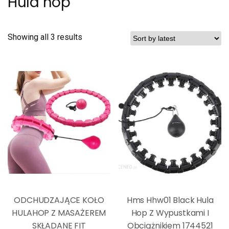
Hula hop
Showing all 3 results
ODCHUDZAJĄCE KOŁO
Hms Hhw01 Black Hula
HULAHOP Z MASAŻEREM
Hop Z Wypustkami I
SKŁADANE FIT
Obciążnikiem 1744521