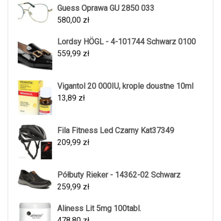
Guess Oprawa GU 2850 033
580,00
zł
Lordsy HÖGL - 4-101744 Schwarz 0100
559,99
zł
Vigantol 20 000IU, krople doustne 10ml
13,89
zł
Fila Fitness Led Czarny Kat37349
209,99
zł
Półbuty Rieker - 14362-02 Schwarz
259,99
zł
Aliness Lit 5mg 100tabl.
478,80
zł