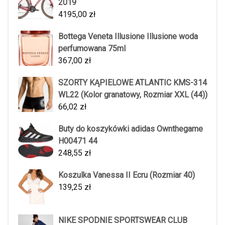
2019
4195,00
zł
Bottega Veneta Illusione Illusione woda
perfumowana 75ml
367,00
zł
SZORTY KĄPIELOWE ATLANTIC KMS-314
WL22 (Kolor granatowy, Rozmiar XXL (44))
66,02
zł
Buty do koszykówki adidas Ownthegame
H00471 44
248,55
zł
Koszulka Vanessa II Ecru (Rozmiar 40)
139,25
zł
NIKE SPODNIE SPORTSWEAR CLUB