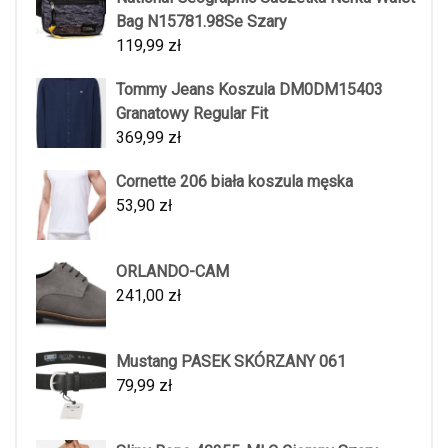
Bag N15781.98Se Szary
119,99
zł
Tommy Jeans Koszula DM0DM15403
Granatowy Regular Fit
369,99
zł
Cornette 206 biała koszula męska
53,90
zł
ORLANDO-CAM
241,00
zł
Mustang PASEK SKÓRZANY 061
79,99
zł