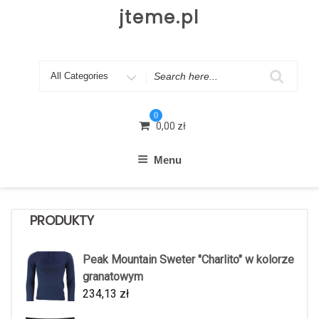
Skip
jteme.pl
to
content
Search
for
0
0,00
zł
Menu
PRODUKTY
Peak Mountain Sweter "Charlito" w kolorze
granatowym
234,13
zł