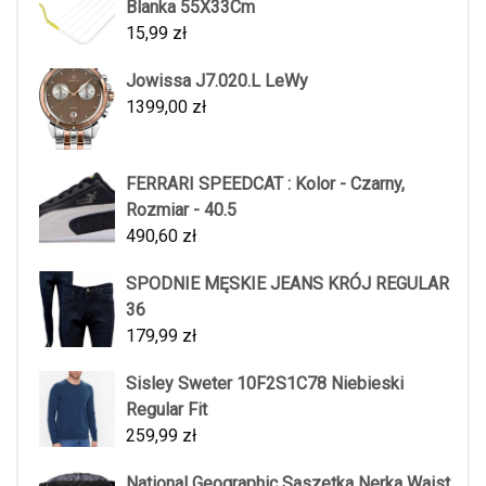
Blanka 55X33Cm
15,99
zł
Jowissa J7.020.L LeWy
1399,00
zł
FERRARI SPEEDCAT : Kolor - Czarny,
Rozmiar - 40.5
490,60
zł
SPODNIE MĘSKIE JEANS KRÓJ REGULAR
36
179,99
zł
Sisley Sweter 10F2S1C78 Niebieski
Regular Fit
259,99
zł
National Geographic Saszetka Nerka Waist