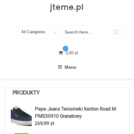
Skip
jteme.pl
to
content
Search
for
0
0,00
zł
Menu
PRODUKTY
Pepe Jeans Tenisówki Kenton Road M
PMS30910 Granatowy
269,99
zł