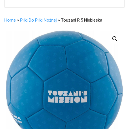
Home
»
Piłki Do Piłki Nożnej
» Touzani R.5 Niebieska