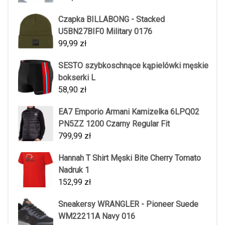
Czapka BILLABONG - Stacked
U5BN27BIF0 Military 0176
99,99
zł
SESTO szybkoschnące kąpielówki męskie
bokserki L
58,90
zł
EA7 Emporio Armani Kamizelka 6LPQ02
PN5ZZ 1200 Czarny Regular Fit
799,99
zł
Hannah T Shirt Męski Bite Cherry Tomato
Nadruk 1
152,99
zł
Sneakersy WRANGLER - Pioneer Suede
WM22211A Navy 016