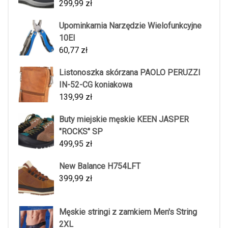
299,99
zł
Upominkarnia Narzędzie Wielofunkcyjne
10El
60,77
zł
Listonoszka skórzana PAOLO PERUZZI
IN-52-CG koniakowa
139,99
zł
Buty miejskie męskie KEEN JASPER
"ROCKS" SP
499,95
zł
New Balance H754LFT
399,99
zł
Męskie stringi z zamkiem Men's String
2XL