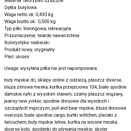
Materiał: tworzywo sztuczne
Dętka: butylowa
Waga netto ok: 0,430 kg
Waga brutto ok.: 0,500 kg
Typ piłki: treningowa, rekreacyjna
Przeznaczenie: twarde nawierzchnie
Kolorystyka: niebieski
Produkt nowy, oryginalny
Płeć: unisex
Uwaga: wysyłana piłka nie jest napompowana.
buty męskie dc, sklepy online z odzieżą, płaszcz diverse,
bluza zimowa meska, kurtka przejściowa 104, białe spodnie
damskie rurki z wysokim stanem, czarny płaszcz wiązany,
jeansy new yorker, spodnie dresowe dla wysokich i
szczupłych mężczyzn, pull and bear męskie, bluza dresowa
oversize, biale spodnie cargo, kurtki wittchen, plecaki z
łańcuchem, buty męskie letnie, kurtka na wiosne meska,
diverse koło, spodenki do pływania męskie, skoter