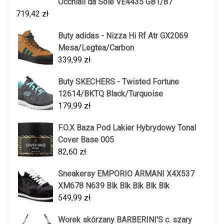
Occhiali da Sole VE4435 GB1/87
719,42
zł
Buty adidas - Nizza Hi Rf Atr GX2069
Mesa/Legtea/Carbon
339,99
zł
Buty SKECHERS - Twisted Fortune
12614/BKTQ Black/Turquoise
179,99
zł
F.O.X Baza Pod Lakier Hybrydowy Tonal
Cover Base 005
82,60
zł
Sneakersy EMPORIO ARMANI X4X537
XM678 N639 Blk Blk Blk Blk Blk
549,99
zł
Worek skórzany BARBERINI'S c. szary