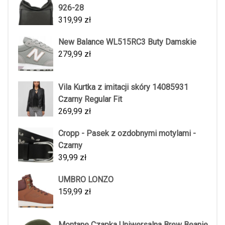
926-28
319,99
zł
New Balance WL515RC3 Buty Damskie
279,99
zł
Vila Kurtka z imitacji skóry 14085931
Czarny Regular Fit
269,99
zł
Cropp - Pasek z ozdobnymi motylami -
Czarny
39,99
zł
UMBRO LONZO
159,99
zł
Montane Czapka Uniwersalna Brew Beanie