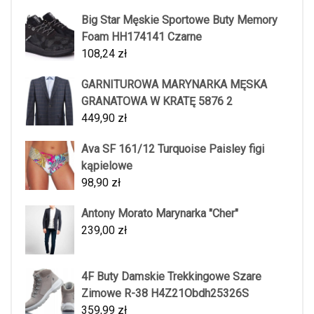
Big Star Męskie Sportowe Buty Memory
Foam HH174141 Czarne
108,24
zł
GARNITUROWA MARYNARKA MĘSKA
GRANATOWA W KRATĘ 5876 2
449,90
zł
Ava SF 161/12 Turquoise Paisley figi
kąpielowe
98,90
zł
Antony Morato Marynarka "Cher"
239,00
zł
4F Buty Damskie Trekkingowe Szare
Zimowe R-38 H4Z21Obdh25326S
359,99
zł