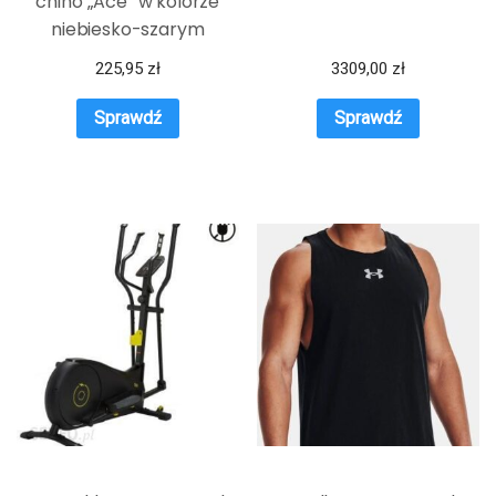
chino „Ace” w kolorze
niebiesko-szarym
225,95
zł
3309,00
zł
Sprawdź
Sprawdź