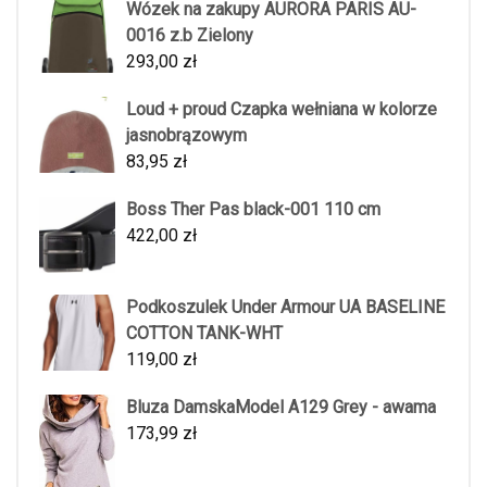
Wózek na zakupy AURORA PARIS AU-
0016 z.b Zielony
293,00
zł
Loud + proud Czapka wełniana w kolorze
jasnobrązowym
83,95
zł
Boss Ther Pas black-001 110 cm
422,00
zł
Podkoszulek Under Armour UA BASELINE
COTTON TANK-WHT
119,00
zł
Bluza DamskaModel A129 Grey - awama
173,99
zł