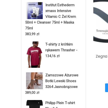
Institut Esthederm
xmass Intensive
Vitamic C Żel Krem
50ml + Cleanser 75ml + Maska
75ml
383,99
zł
T-shirty z krótkim
rękawem Thrasher -
Zegna
134,16
zł
Zamszowe Ażurowe
Botki Lewski Shoes
3264 Jasnobrązowe
389,00
zł
Philipp Plein T-shirt