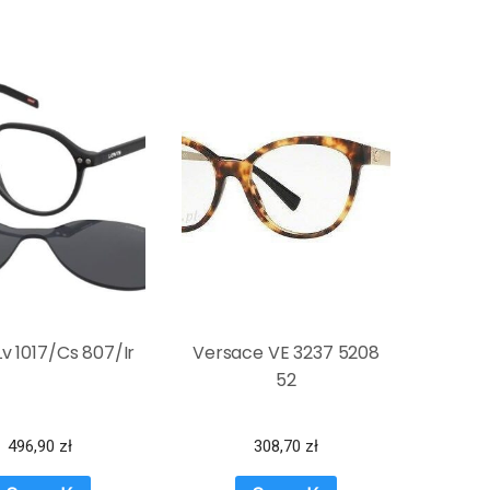
 Lv 1017/Cs 807/Ir
Versace VE 3237 5208
52
496,90
zł
308,70
zł