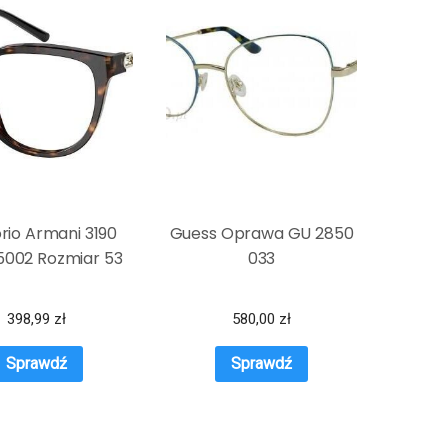
io Armani 3190
Guess Oprawa GU 2850
5002 Rozmiar 53
033
398,99
zł
580,00
zł
Sprawdź
Sprawdź