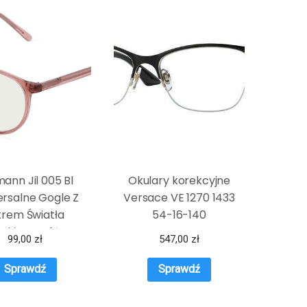
mann Jil 005 Bl
Okulary korekcyjne
rsalne Gogle Z
Versace VE 1270 1433
ltrem Światła
54-16-140
eskiego, Różowy
99,00
zł
547,00
zł
y Przezroczysty
Sprawdź
Sprawdź