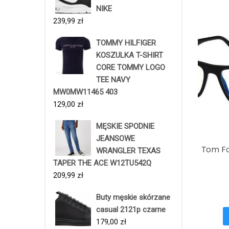
NIKE
239,99
zł
TOMMY HILFIGER
KOSZULKA T-SHIRT
CORE TOMMY LOGO
TEE NAVY
MW0MW11465 403
129,00
zł
MĘSKIE SPODNIE
JEANSOWE
Tom Fo
WRANGLER TEXAS
TAPER THE ACE W12TU542Q
209,99
zł
Buty męskie skórzane
casual 2121p czarne
179,00
zł