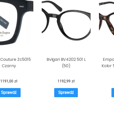
 Couture Zc5015
Bvlgari BV4202 501 L
Empor
Czarny
(50)
Kolor 
1191,00
zł
1192,99
zł
Sprawdź
Sprawdź