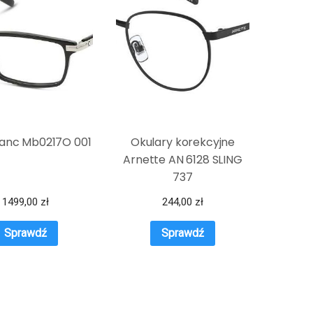
anc Mb0217O 001
Okulary korekcyjne
Arnette AN 6128 SLING
737
1499,00
zł
244,00
zł
Sprawdź
Sprawdź