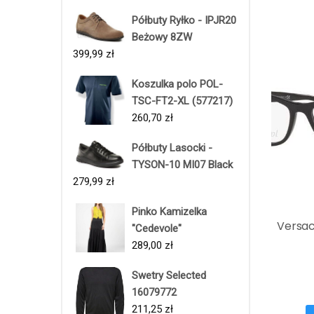
Półbuty Ryłko - IPJR20
Beżowy 8ZW
399,99
zł
Koszulka polo POL-
TSC-FT2-XL (577217)
260,70
zł
Półbuty Lasocki -
TYSON-10 MI07 Black
279,99
zł
Pinko Kamizelka
Versac
"Cedevole"
289,00
zł
Swetry Selected
16079772
211,25
zł