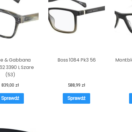
ce & Gabbana
Boss 1084 Pk3 56
Montbl
2 3390 L Szare
(53)
839,00
zł
588,99
zł
Sprawdź
Sprawdź