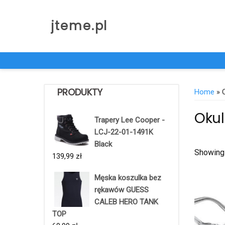
Skip
to
jteme.pl
content
PRODUKTY
Home
» O
Okul
Trapery Lee Cooper -
LCJ-22-01-1491K
Black
Showing 
139,99
zł
Męska koszulka bez
rękawów GUESS
CALEB HERO TANK
TOP