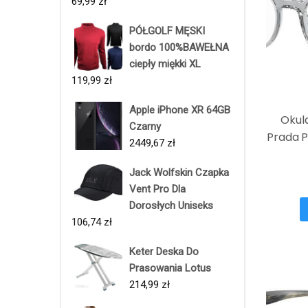
69,99
zł
PÓŁGOLF MĘSKI
bordo 100%BAWEŁNA
ciepły miękki XL
119,99
zł
Apple iPhone XR 64GB
Okul
Czarny
Prada P
2449,67
zł
Jack Wolfskin Czapka
Vent Pro Dla
Dorosłych Uniseks
106,74
zł
Keter Deska Do
Prasowania Lotus
214,99
zł