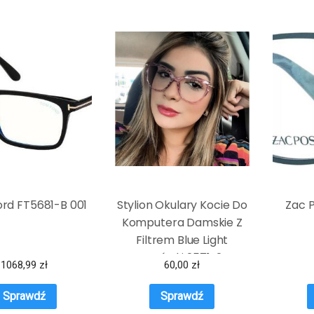
rd FT5681-B 001
Stylion Okulary Kocie Do
Zac P
Komputera Damskie Z
Filtrem Blue Light
Zerówki 2571-2
1068,99
zł
60,00
zł
Sprawdź
Sprawdź