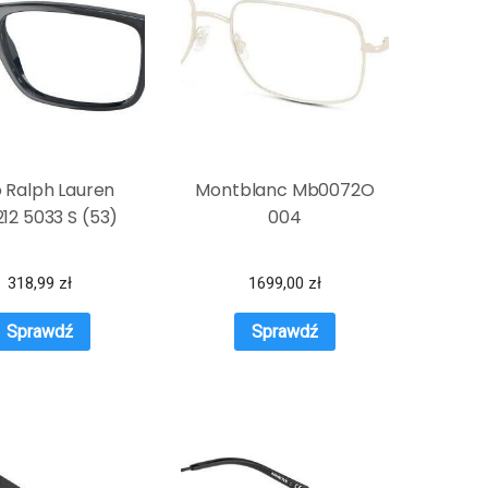
o Ralph Lauren
Montblanc Mb0072O
12 5033 S (53)
004
318,99
zł
1699,00
zł
Sprawdź
Sprawdź