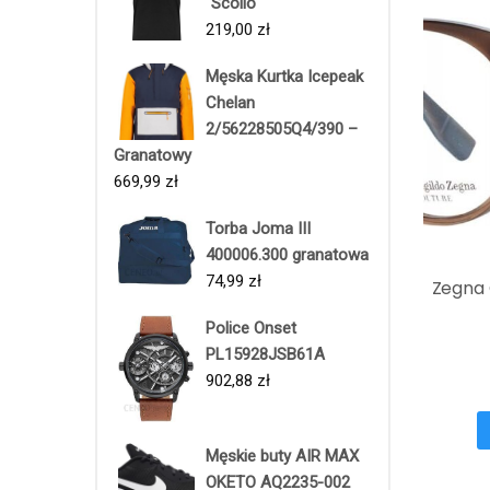
"Scollo"
219,00
zł
Męska Kurtka Icepeak
Chelan
2/56228505Q4/390 –
Granatowy
669,99
zł
Torba Joma III
400006.300 granatowa
74,99
zł
Zegna 
Police Onset
PL15928JSB61A
902,88
zł
Męskie buty AIR MAX
OKETO AQ2235-002