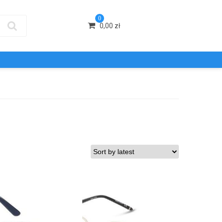
0
0,00
zł