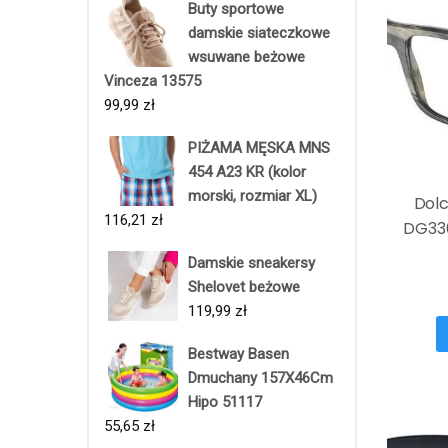
Buty sportowe
damskie siateczkowe
wsuwane beżowe
Vinceza 13575
99,99
zł
PIŻAMA MĘSKA MNS
454 A23 KR (kolor
morski, rozmiar XL)
Dol
116,21
zł
DG336
Damskie sneakersy
Shelovet beżowe
119,99
zł
Bestway Basen
Dmuchany 157X46Cm
Hipo 51117
55,65
zł