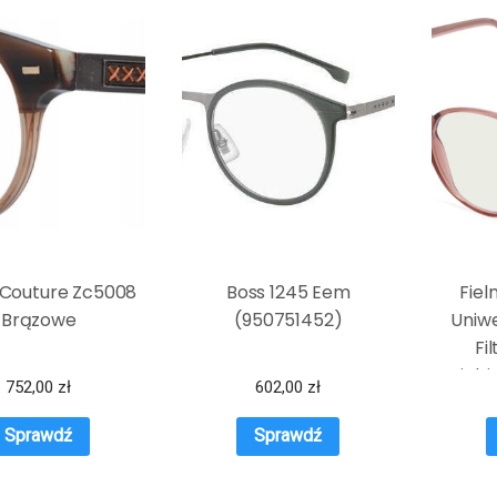
Couture Zc5008
Boss 1245 Eem
Fiel
Brązowe
(950751452)
Uniwe
Fi
Niebi
752,00
zł
602,00
zł
Ciemn
Sprawdź
Sprawdź