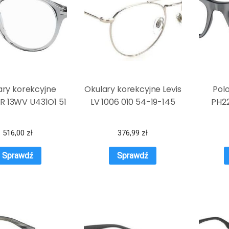
ary korekcyjne
Okulary korekcyjne Levis
Pol
R 13WV U431O1 51
LV 1006 010 54-19-145
PH22
516,00
zł
376,99
zł
Sprawdź
Sprawdź