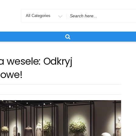
Search
for
a wesele: Odkryj
dowe!