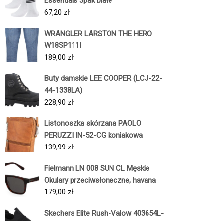
Essentials 3pak białe
67,20
zł
WRANGLER LARSTON THE HERO
W18SP111I
189,00
zł
Buty damskie LEE COOPER (LCJ-22-
44-1338LA)
228,90
zł
Listonoszka skórzana PAOLO
PERUZZI IN-52-CG koniakowa
139,99
zł
Fielmann LN 008 SUN CL Męskie
Okulary przeciwsłoneczne, havana
179,00
zł
Skechers Elite Rush-Valow 403654L-