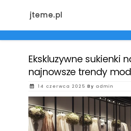
Skip
to
jteme.pl
content
Ekskluzywne sukienki n
najnowsze trendy mo
Posted
14 czerwca 2025
By
admin
on