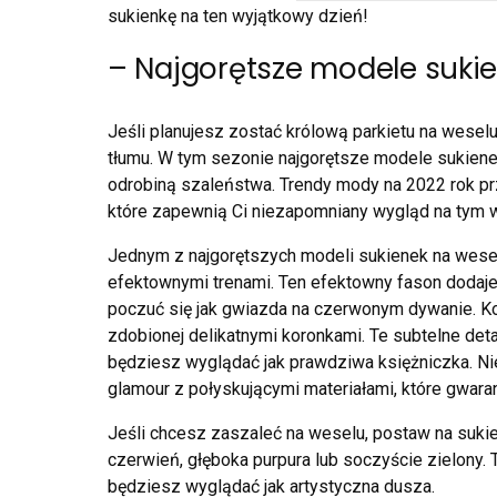
sukienkę na ten wyjątkowy dzień!
– Najgorętsze modele sukie
Jeśli planujesz zostać królową parkietu na wesel
tłumu. W tym sezonie najgorętsze modele sukienek
odrobiną szaleństwa. Trendy mody na 2022 rok pr
które zapewnią Ci niezapomniany wygląd na tym 
Jednym z najgorętszych modeli sukienek na wesel
efektownymi trenami. Ten efektowny fason dodaje
poczuć się jak gwiazda na czerwonym dywanie. Kol
zdobionej delikatnymi koronkami. Te subtelne det
będziesz wyglądać jak prawdziwa księżniczka. N
glamour z połyskującymi materiałami, które gwara
Jeśli chcesz zaszaleć na weselu, postaw na sukie
czerwień, głęboka purpura lub soczyście zielony.
będziesz wyglądać jak artystyczna dusza.