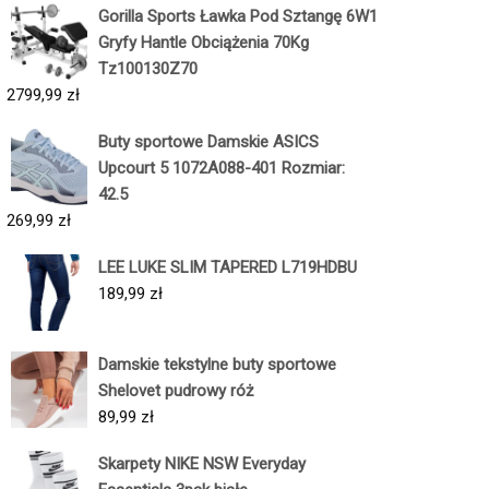
Gorilla Sports Ławka Pod Sztangę 6W1
Gryfy Hantle Obciążenia 70Kg
Tz100130Z70
2799,99
zł
Buty sportowe Damskie ASICS
Upcourt 5 1072A088-401 Rozmiar:
42.5
269,99
zł
LEE LUKE SLIM TAPERED L719HDBU
189,99
zł
Damskie tekstylne buty sportowe
Shelovet pudrowy róż
89,99
zł
Skarpety NIKE NSW Everyday