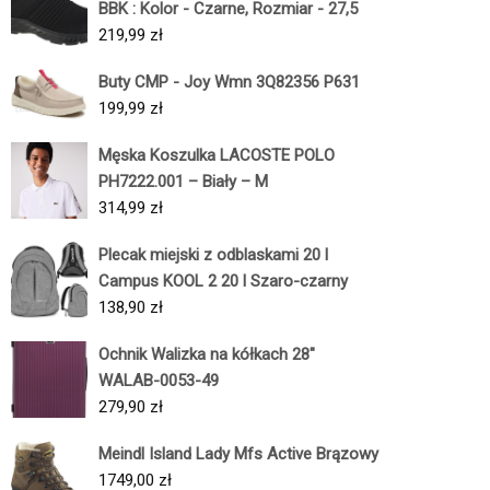
BBK : Kolor - Czarne, Rozmiar - 27,5
219,99
zł
Buty CMP - Joy Wmn 3Q82356 P631
199,99
zł
Męska Koszulka LACOSTE POLO
PH7222.001 – Biały – M
314,99
zł
Plecak miejski z odblaskami 20 l
Campus KOOL 2 20 l Szaro-czarny
138,90
zł
Ochnik Walizka na kółkach 28"
WALAB-0053-49
279,90
zł
Meindl Island Lady Mfs Active Brązowy
1749,00
zł