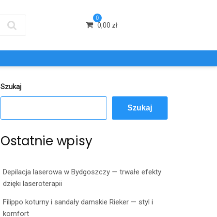
0
0,00
zł
Szukaj
Szukaj
Ostatnie wpisy
Depilacja laserowa w Bydgoszczy — trwałe efekty
dzięki laseroterapii
Filippo koturny i sandały damskie Rieker — styl i
komfort