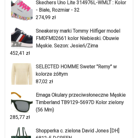
Skechers Uno Lite 314976L-WMLT : Kolor
- Białe, Rozmiar - 32
274,99
zł
Sneakersy marki Tommy Hilfiger model
FM0FM02661 kolor Niebieski. Obuwie
Męskie. Sezon: Jesień/Zima
452,41
zł
SELECTED HOMME Sweter "Remy" w
kolorze żółtym
87,02
zł
Emaga Okulary przeciwsłoneczne Męskie
Timberland TB9129-5697D Kolor zielony
(56 Mm)
285,77
zł
Shopperka c. zielona David Jones [DH]