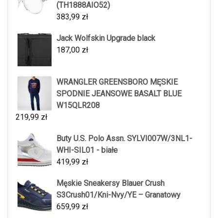
(TH1888AIO52)
383,99
zł
Jack Wolfskin Upgrade black
187,00
zł
WRANGLER GREENSBORO MĘSKIE
SPODNIE JEANSOWE BASALT BLUE
W15QLR208
219,99
zł
Buty U.S. Polo Assn. SYLVI007W/3NL1-
WHI-SIL01 - białe
419,99
zł
Męskie Sneakersy Blauer Crush
S3Crush01/Kni-Nvy/YE – Granatowy
659,99
zł