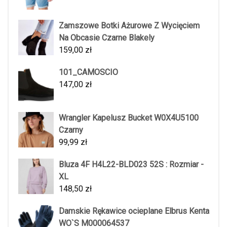
Zamszowe Botki Ażurowe Z Wycięciem
Na Obcasie Czarne Blakely
159,00
zł
101_CAMOSCIO
147,00
zł
Wrangler Kapelusz Bucket W0X4U5100
Czarny
99,99
zł
Bluza 4F H4L22-BLD023 52S : Rozmiar -
XL
148,50
zł
Damskie Rękawice ocieplane Elbrus Kenta
WO`S M000064537