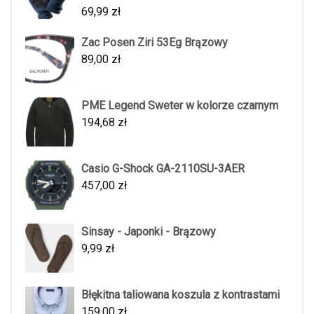
69,99
zł
Zac Posen Ziri 53Eg Brązowy
89,00
zł
PME Legend Sweter w kolorze czarnym
194,68
zł
Casio G-Shock GA-2110SU-3AER
457,00
zł
Sinsay - Japonki - Brązowy
9,99
zł
Błękitna taliowana koszula z kontrastami
159,00
zł