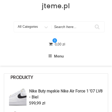
Skip
jteme.pl
to
content
Search
for
0
0,00
zł
Menu
PRODUKTY
Nike Buty męskie Nike Air Force 1 '07 LV8
- Biel
599,99
zł