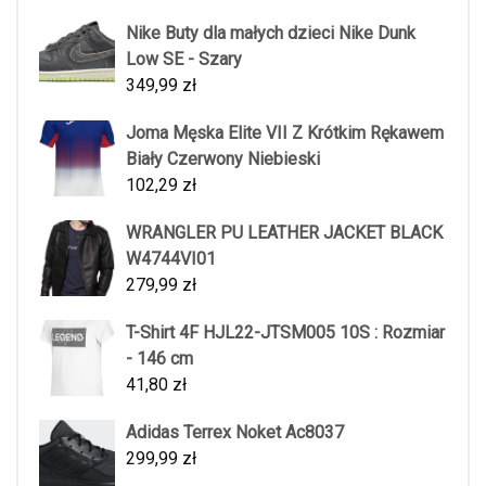
Nike Buty dla małych dzieci Nike Dunk
Low SE - Szary
349,99
zł
Joma Męska Elite VII Z Krótkim Rękawem
Biały Czerwony Niebieski
102,29
zł
WRANGLER PU LEATHER JACKET BLACK
W4744VI01
279,99
zł
T-Shirt 4F HJL22-JTSM005 10S : Rozmiar
- 146 cm
41,80
zł
Adidas Terrex Noket Ac8037
299,99
zł