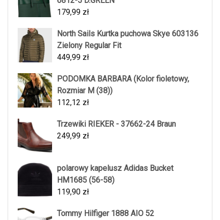
6812-5 D.GREEN
179,99
zł
North Sails Kurtka puchowa Skye 603136
Zielony Regular Fit
449,99
zł
PODOMKA BARBARA (Kolor fioletowy,
Rozmiar M (38))
112,12
zł
Trzewiki RIEKER - 37662-24 Braun
249,99
zł
polarowy kapelusz Adidas Bucket
HM1685 (56-58)
119,90
zł
Tommy Hilfiger 1888 AIO 52