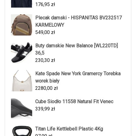
176,95
zł
Plecak damski - HISPANITAS BV232517
KARMELOWY
549,00
zł
Buty damskie New Balance [WL220TD]
36,5
230,30
zł
Kate Spade New York Gramercy Torebka
worek biały
2280,00
zł
Cube Siodło 11558 Natural Fit Venec
339,99
zł
Titan Life Kettlebell Plastic 4Kg