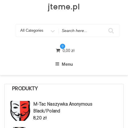
Skip
jteme.pl
to
content
Search
for
0
0,00
zł
Menu
PRODUKTY
M-Tac Naszywka Anonymous
Black/Poland
8,20
zł