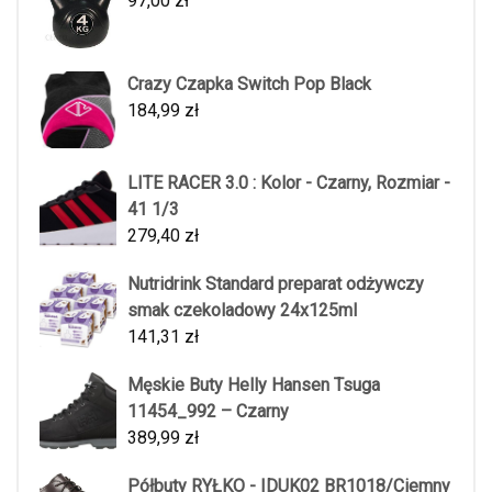
97,00
zł
Crazy Czapka Switch Pop Black
184,99
zł
LITE RACER 3.0 : Kolor - Czarny, Rozmiar -
41 1/3
279,40
zł
Nutridrink Standard preparat odżywczy
smak czekoladowy 24x125ml
141,31
zł
Męskie Buty Helly Hansen Tsuga
11454_992 – Czarny
389,99
zł
Półbuty RYŁKO - IDUK02 BR1018/Ciemny