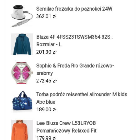
Semilac frezarka do paznokci 24W
362,01
zł
Bluza 4F 4FSS23TSWSM354 32S :
Rozmiar - L
201,30
zł
Sophie & Freda Rio Grande różowo-
srebrny
272,45
zł
Torba podróż reisenthel allrounder M kids
Abc blue
189,00
zł
Lee Bluza Crew L53LRYOB
Pomarańczowy Relaxed Fit
179,99
zł