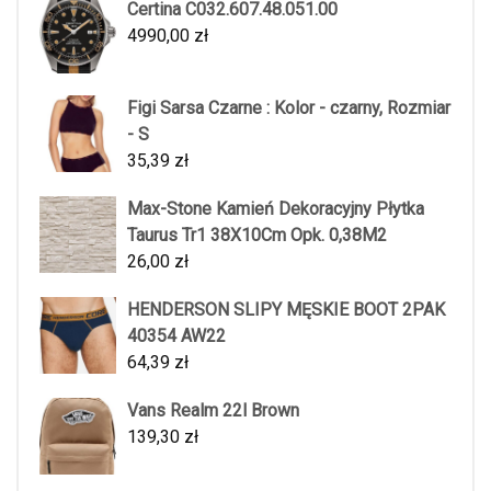
Certina C032.607.48.051.00
4990,00
zł
Figi Sarsa Czarne : Kolor - czarny, Rozmiar
- S
35,39
zł
Max-Stone Kamień Dekoracyjny Płytka
Taurus Tr1 38X10Cm Opk. 0,38M2
26,00
zł
HENDERSON SLIPY MĘSKIE BOOT 2PAK
40354 AW22
64,39
zł
Vans Realm 22l Brown
139,30
zł