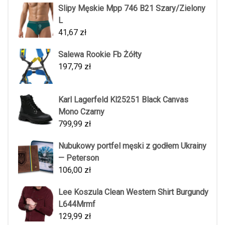
Slipy Męskie Mpp 746 B21 Szary/Zielony
L
41,67
zł
Salewa Rookie Fb Żółty
197,79
zł
Karl Lagerfeld Kl25251 Black Canvas
Mono Czarny
799,99
zł
Nubukowy portfel męski z godłem Ukrainy
— Peterson
106,00
zł
Lee Koszula Clean Western Shirt Burgundy
L644Mrmf
129,99
zł