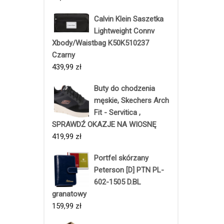
Calvin Klein Saszetka
Lightweight Connv
Xbody/Waistbag K50K510237
Czarny
439,99
zł
Buty do chodzenia
męskie, Skechers Arch
Fit - Servitica ,
SPRAWDŹ OKAZJE NA WIOSNĘ
419,99
zł
Portfel skórzany
Peterson [D] PTN PL-
602-1505 D.BL
granatowy
159,99
zł