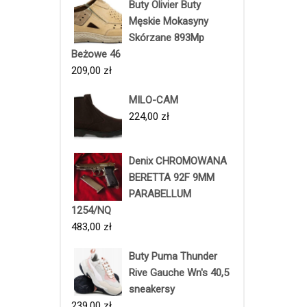
Buty Olivier Buty
Męskie Mokasyny
Skórzane 893Mp
Beżowe 46
209,00
zł
MILO-CAM
224,00
zł
Denix CHROMOWANA
BERETTA 92F 9MM
PARABELLUM
1254/NQ
483,00
zł
Buty Puma Thunder
Rive Gauche Wn's 40,5
sneakersy
239,00
zł