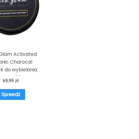
Glam Activated
anic Charocal
k do wybielania
zębów 30g
69,99
zł
Sprawdź