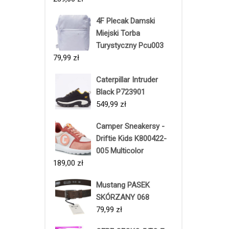
4F Plecak Damski
Miejski Torba
Turystyczny Pcu003
79,99
zł
Caterpillar Intruder
Black P723901
549,99
zł
Camper Sneakersy -
Driftie Kids K800422-
005 Multicolor
189,00
zł
Mustang PASEK
SKÓRZANY 068
79,99
zł