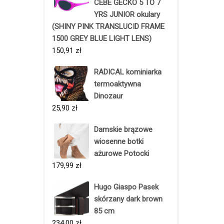
CEBE GECKO 5 TO 7
YRS JUNIOR okulary
(SHINY PINK TRANSLUCID FRAME
1500 GREY BLUE LIGHT LENS)
150,91
zł
RADICAL kominiarka
termoaktywna
Dinozaur
25,90
zł
Damskie brązowe
wiosenne botki
ażurowe Potocki
179,99
zł
Hugo Giaspo Pasek
skórzany dark brown
85 cm
234,00
zł