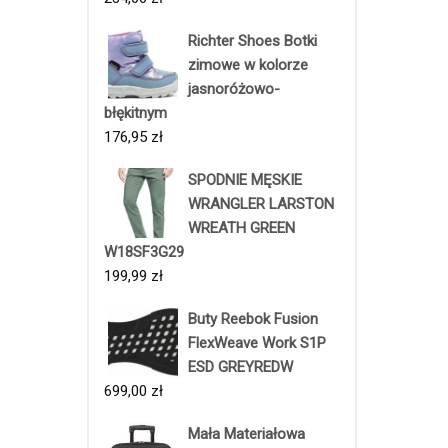
Richter Shoes Botki
zimowe w kolorze
jasnoróżowo-
błękitnym
176,95
zł
SPODNIE MĘSKIE
WRANGLER LARSTON
WREATH GREEN
W18SF3G29
199,99
zł
Buty Reebok Fusion
FlexWeave Work S1P
ESD GREYREDW
699,00
zł
Mała Materiałowa