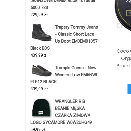
JEANSOWE DENIM BLUE 1013658
5000 783
229,99
zł
Trapery Tommy Jeans
- Classic Short Lace
Up Boot EM0EM01057
Black BDS
Coco 
409,99
zł
Org
Prosze
Trampki Guess - New
Winners Low FM6NWL
ELE12 BLACK
339,99
zł
WRANGLER RIB
BEANIE MĘSKA
CZAPKA ZIMOWA
LOGO SYCAMORE W0W2UHG49
69,99
zł