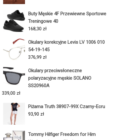
Buty Męskie 4F Przewiewne Sportowe
Treningowe 40
168,30
zł
Okulary korekcyjne Levis LV 1006 010
54-19-145
376,99
zł
Okulary przeciwsłoneczne
polaryzacyjne męskie SOLANO
SS20960A
339,00
zł
Piżama Truth 38907-99X Czarny-Ecru
93,90
zł
Tommy Hilfiger Freedom for Him