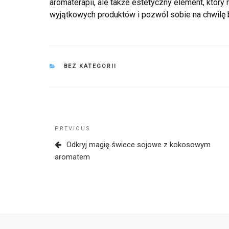
aromaterapii, ale także estetyczny element, który
wyjątkowych produktów i pozwól sobie na chwilę 
CATEGORIES
BEZ KATEGORII
Nawigacja
Previous
PREVIOUS
wpisu
Post
Odkryj magię świece sojowe z kokosowym
aromatem