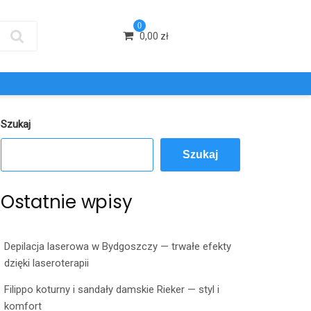
0
0,00
zł
Szukaj
Szukaj
Ostatnie wpisy
Depilacja laserowa w Bydgoszczy — trwałe efekty
dzięki laseroterapii
Filippo koturny i sandały damskie Rieker — styl i
komfort