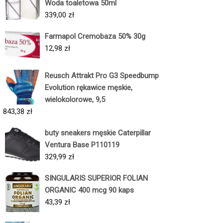
Woda toaletowa 50ml
339,00
zł
Farmapol Cremobaza 50% 30g
12,98
zł
Reusch Attrakt Pro G3 Speedbump
Evolution rękawice męskie,
wielokolorowe, 9,5
843,38
zł
buty sneakers męskie Caterpillar
Ventura Base P110119
329,99
zł
SINGULARIS SUPERIOR FOLIAN
ORGANIC 400 mcg 90 kaps
43,39
zł