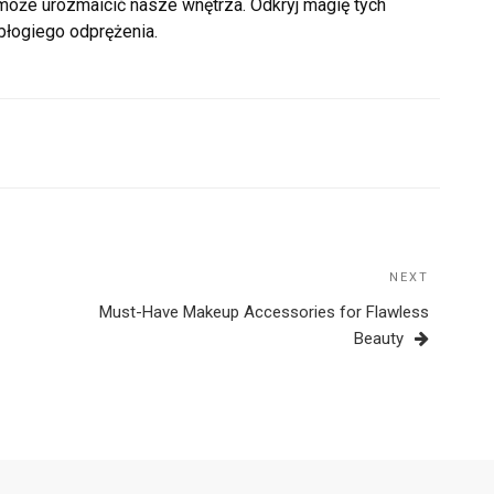
 może urozmaicić nasze wnętrza. Odkryj magię tych
błogiego odprężenia.
NEXT
Next
Post
Must-Have Makeup Accessories for Flawless
Beauty