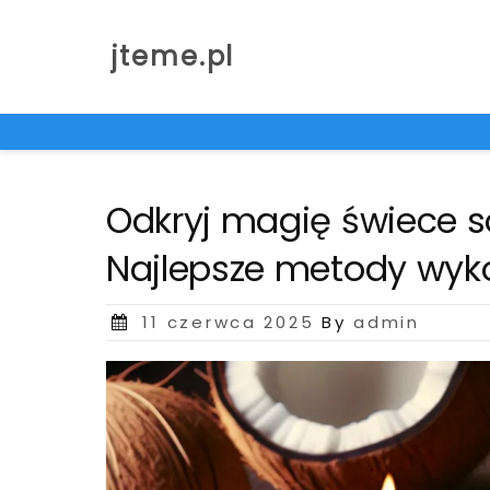
Skip
to
jteme.pl
content
Odkryj magię świece 
Najlepsze metody wyko
Posted
11 czerwca 2025
By
admin
on