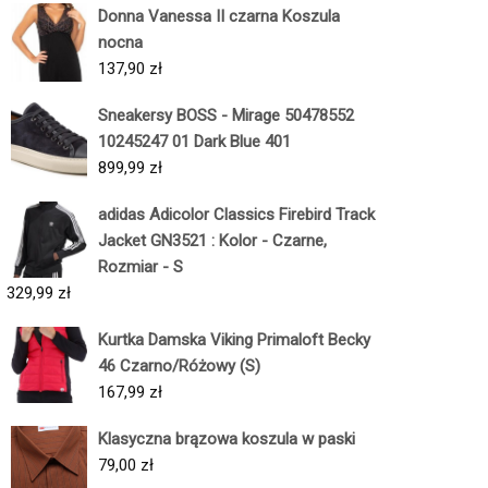
Donna Vanessa II czarna Koszula
nocna
137,90
zł
Sneakersy BOSS - Mirage 50478552
10245247 01 Dark Blue 401
899,99
zł
adidas Adicolor Classics Firebird Track
Jacket GN3521 : Kolor - Czarne,
Rozmiar - S
329,99
zł
Kurtka Damska Viking Primaloft Becky
46 Czarno/Różowy (S)
167,99
zł
Klasyczna brązowa koszula w paski
79,00
zł