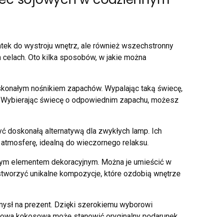
tek do wystroju wnętrz, ale również wszechstronny
 celach. Oto kilka sposobów, w jakie można
konałym nośnikiem zapachów. Wypalając taką świecę,
 Wybierając świecę o odpowiednim zapachu, możesz
 doskonałą alternatywą dla zwykłych lamp. Ich
 atmosferę, idealną do wieczornego relaksu.
łym elementem dekoracyjnym. Można je umieścić w
 stworzyć unikalne kompozycje, które ozdobią wnętrze
mysł na prezent. Dzięki szerokiemu wyborowi
jowa kokosowa może stanowić oryginalny podarunek