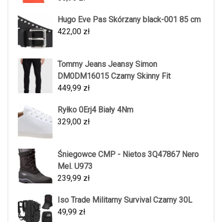
Hugo Eve Pas Skórzany black-001 85 cm
422,00
zł
Tommy Jeans Jeansy Simon
DM0DM16015 Czarny Skinny Fit
449,99
zł
Ryłko 0Erj4 Biały 4Nm
329,00
zł
Śniegowce CMP - Nietos 3Q47867 Nero
Mel. U973
239,99
zł
Iso Trade Militarny Survival Czarny 30L
49,99
zł