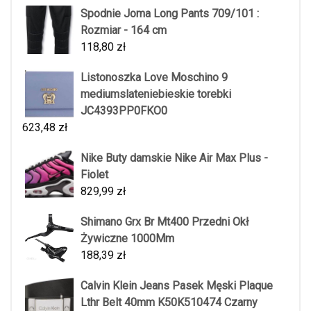
Spodnie Joma Long Pants 709/101 :
Rozmiar - 164 cm
118,80
zł
Listonoszka Love Moschino 9
mediumslateniebieskie torebki
JC4393PP0FKO0
623,48
zł
Nike Buty damskie Nike Air Max Plus -
Fiolet
829,99
zł
Shimano Grx Br Mt400 Przedni Okł
Żywiczne 1000Mm
188,39
zł
Calvin Klein Jeans Pasek Męski Plaque
Lthr Belt 40mm K50K510474 Czarny