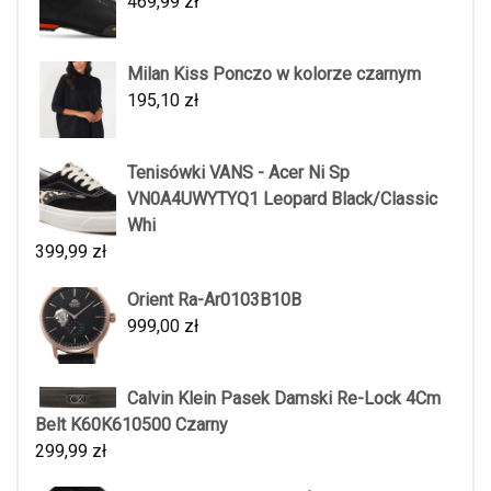
469,99
zł
Milan Kiss Ponczo w kolorze czarnym
195,10
zł
Tenisówki VANS - Acer Ni Sp
VN0A4UWYTYQ1 Leopard Black/Classic
Whi
399,99
zł
Orient Ra-Ar0103B10B
999,00
zł
Calvin Klein Pasek Damski Re-Lock 4Cm
Belt K60K610500 Czarny
299,99
zł