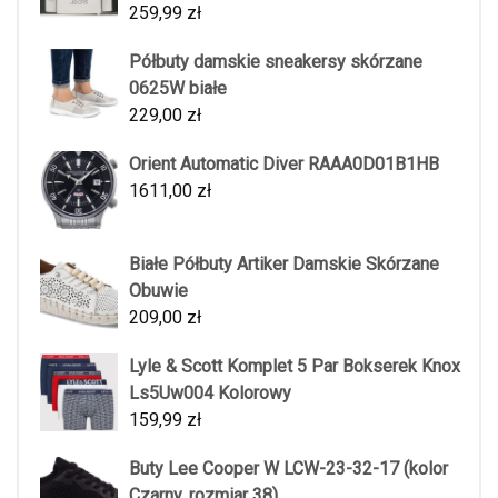
259,99
zł
Półbuty damskie sneakersy skórzane
0625W białe
229,00
zł
Orient Automatic Diver RAAA0D01B1HB
1611,00
zł
Białe Półbuty Artiker Damskie Skórzane
Obuwie
209,00
zł
Lyle & Scott Komplet 5 Par Bokserek Knox
Ls5Uw004 Kolorowy
159,99
zł
Buty Lee Cooper W LCW-23-32-17 (kolor
Czarny, rozmiar 38)