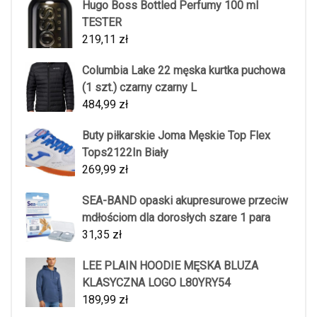
Hugo Boss Bottled Perfumy 100 ml
TESTER
219,11
zł
Columbia Lake 22 męska kurtka puchowa
(1 szt.) czarny czarny L
484,99
zł
Buty piłkarskie Joma Męskie Top Flex
Tops2122In Biały
269,99
zł
SEA-BAND opaski akupresurowe przeciw
mdłościom dla dorosłych szare 1 para
31,35
zł
LEE PLAIN HOODIE MĘSKA BLUZA
KLASYCZNA LOGO L80YRY54
189,99
zł