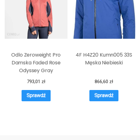
Odlo Zeroweight Pro
4F H4Z20 Kumn005 33S
Damska Faded Rose
Męska Niebieski
Odyssey Gray
793,01
zł
866,60
zł
Sprawdź
Sprawdź