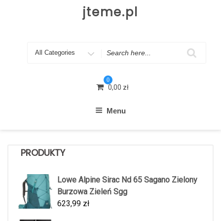
Skip
jteme.pl
to
content
Search
for
0
0,00
zł
Menu
PRODUKTY
Lowe Alpine Sirac Nd 65 Sagano Zielony
Burzowa Zieleń Sgg
623,99
zł