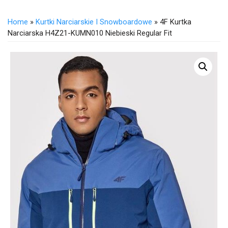
Home
»
Kurtki Narciarskie I Snowboardowe
» 4F Kurtka
Narciarska H4Z21-KUMN010 Niebieski Regular Fit