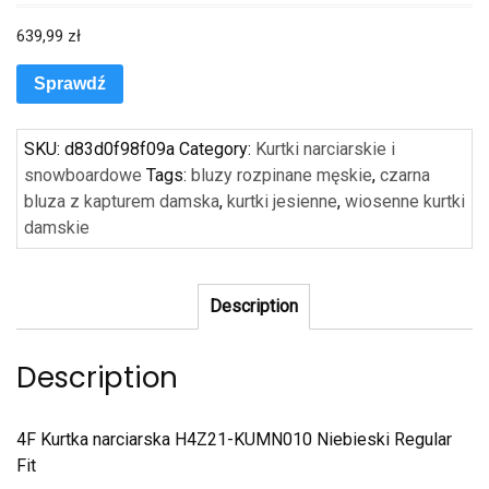
639,99
zł
Sprawdź
SKU:
d83d0f98f09a
Category:
Kurtki narciarskie i
snowboardowe
Tags:
bluzy rozpinane męskie
,
czarna
bluza z kapturem damska
,
kurtki jesienne
,
wiosenne kurtki
damskie
Description
Description
4F Kurtka narciarska H4Z21-KUMN010 Niebieski Regular
Fit