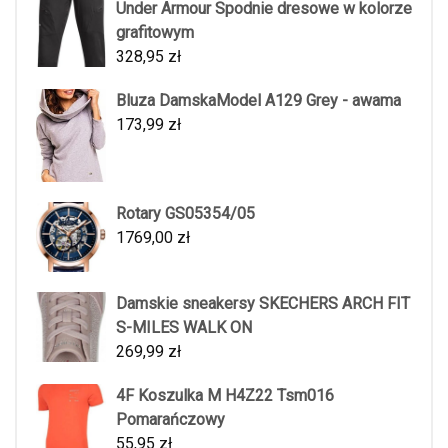
Under Armour Spodnie dresowe w kolorze
grafitowym
328,95
zł
Bluza DamskaModel A129 Grey - awama
173,99
zł
Rotary GS05354/05
1769,00
zł
Damskie sneakersy SKECHERS ARCH FIT
S-MILES WALK ON
269,99
zł
4F Koszulka M H4Z22 Tsm016
Pomarańczowy
55,95
zł