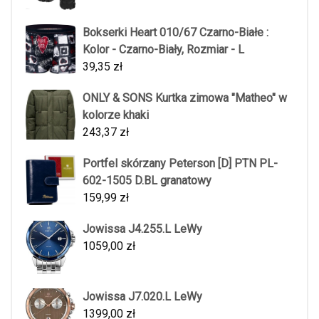
Bokserki Heart 010/67 Czarno-Białe :
Kolor - Czarno-Biały, Rozmiar - L
39,35
zł
ONLY & SONS Kurtka zimowa "Matheo" w
kolorze khaki
243,37
zł
Portfel skórzany Peterson [D] PTN PL-
602-1505 D.BL granatowy
159,99
zł
Jowissa J4.255.L LeWy
1059,00
zł
Jowissa J7.020.L LeWy
1399,00
zł