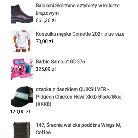
Baldinini Skórzane sztyblety w kolorze
brązowym
661,36
zł
Koszulka męska Cornette 202+ plus size
73,00
zł
Barbie Samolot GDG76
325,09
zł
czapka z daszkiem QUIKSILVER -
Pidgeon Chicken Hdwr Xkkb Black/Blue
(XKKB)
120,00
zł
147, Średnia walizka podóżna Wings M,
Coffee