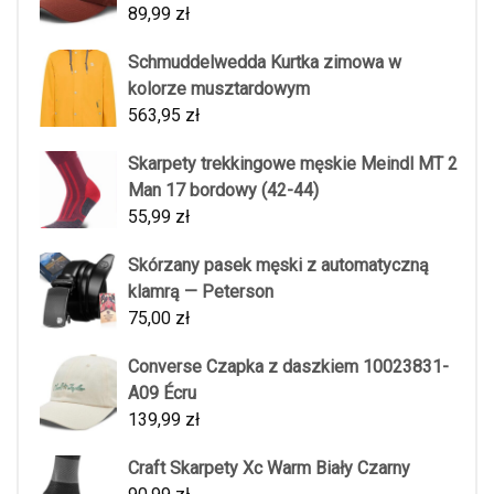
89,99
zł
Schmuddelwedda Kurtka zimowa w
kolorze musztardowym
563,95
zł
Skarpety trekkingowe męskie Meindl MT 2
Man 17 bordowy (42-44)
55,99
zł
Skórzany pasek męski z automatyczną
klamrą — Peterson
75,00
zł
Converse Czapka z daszkiem 10023831-
A09 Écru
139,99
zł
Craft Skarpety Xc Warm Biały Czarny