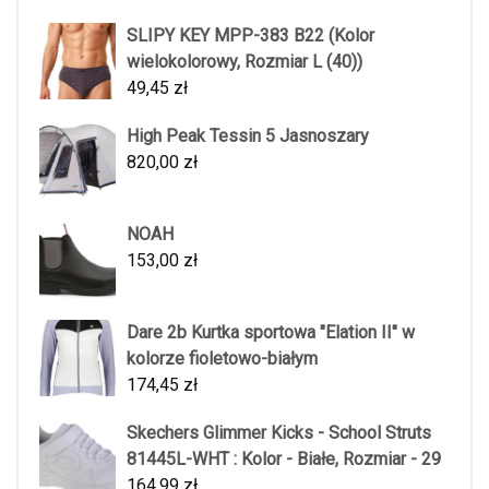
SLIPY KEY MPP-383 B22 (Kolor
wielokolorowy, Rozmiar L (40))
49,45
zł
High Peak Tessin 5 Jasnoszary
820,00
zł
NOAH
153,00
zł
Dare 2b Kurtka sportowa "Elation II" w
kolorze fioletowo-białym
174,45
zł
Skechers Glimmer Kicks - School Struts
81445L-WHT : Kolor - Białe, Rozmiar - 29
164,99
zł