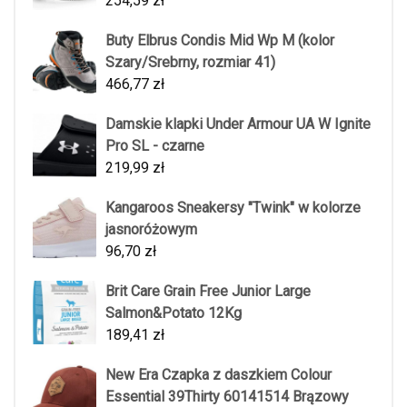
254,59
zł
Buty Elbrus Condis Mid Wp M (kolor
Szary/Srebrny, rozmiar 41)
466,77
zł
Damskie klapki Under Armour UA W Ignite
Pro SL - czarne
219,99
zł
Kangaroos Sneakersy "Twink" w kolorze
jasnoróżowym
96,70
zł
Brit Care Grain Free Junior Large
Salmon&Potato 12Kg
189,41
zł
New Era Czapka z daszkiem Colour
Essential 39Thirty 60141514 Brązowy