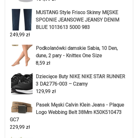
MUSTANG Style Frisco Skinny MĘSKE
SPODNIE JEANSOWE JEANSY DENIM
BLUE 1013613 5000 983
249,99
zł
Podkolanówki damskie Sabia, 10 Den,
dune, 2 pary - Knittex One Size
8,59
zł
Dziecięce Buty NIKE NIKE STAR RUNNER
3 DA2776-003 – Czarny
129,99
zł
Pasek Męski Calvin Klein Jeans - Plaque
Logo Webbing Belt 38Mm K50K510473
GC7
229,99
zł