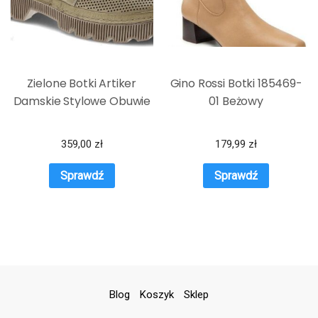
Zielone Botki Artiker
Gino Rossi Botki 185469-
Damskie Stylowe Obuwie
01 Beżowy
359,00
zł
179,99
zł
Sprawdź
Sprawdź
Blog
Koszyk
Sklep