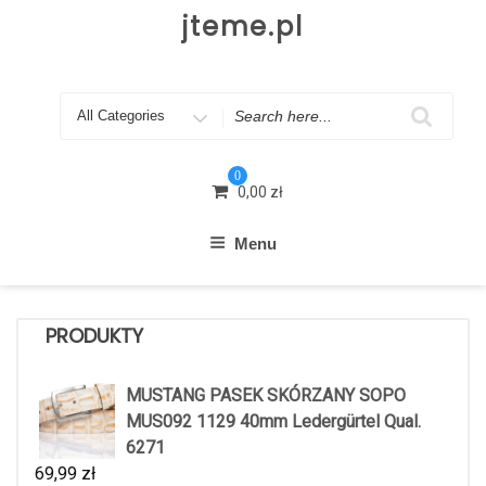
Skip
jteme.pl
to
content
Search
for
0
0,00
zł
Menu
PRODUKTY
MUSTANG PASEK SKÓRZANY SOPO
MUS092 1129 40mm Ledergürtel Qual.
6271
69,99
zł