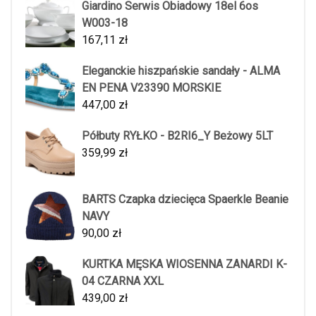
Giardino Serwis Obiadowy 18el 6os
W003-18
167,11
zł
Eleganckie hiszpańskie sandały - ALMA
EN PENA V23390 MORSKIE
447,00
zł
Półbuty RYŁKO - B2RI6_Y Beżowy 5LT
359,99
zł
BARTS Czapka dziecięca Spaerkle Beanie
NAVY
90,00
zł
KURTKA MĘSKA WIOSENNA ZANARDI K-
04 CZARNA XXL
439,00
zł