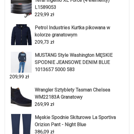
Tefal Ingenio XL Force (4 elementy)
L1589053
229,99
zł
Petrol Industries Kurtka pikowana w
kolorze granatowym
209,73
zł
MUSTANG Style Washington MĘSKIE
SPODNIE JEANSOWE DENIM BLUE
1013657 5000 583
209,99
zł
Wrangler Sztyblety Tasman Chelsea
WM22183A Granatowy
269,99
zł
Męskie Spodnie Skiturowe La Sportiva
Orizion Pant - Night Blue
386,09
zł