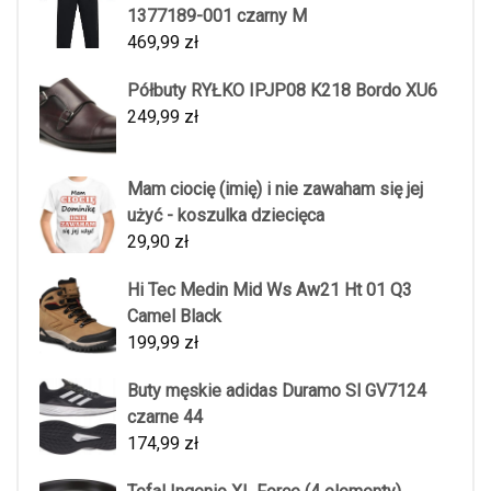
1377189-001 czarny M
469,99
zł
Półbuty RYŁKO IPJP08 K218 Bordo XU6
249,99
zł
Mam ciocię (imię) i nie zawaham się jej
użyć - koszulka dziecięca
29,90
zł
Hi Tec Medin Mid Ws Aw21 Ht 01 Q3
Camel Black
199,99
zł
Buty męskie adidas Duramo Sl GV7124
czarne 44
174,99
zł