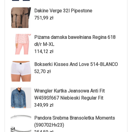
Dakine Verge 32l Pipestone
751,99
zł
Piżama damska bawełniana Regina 618
dł/r M-XL
114,12
zł
Bokserki Kisses And Love 514-BLANCO
52,70
zł
Wrangler Kurtka Jeansowa Anti Fit
W459Sf667 Niebieski Regular Fit
349,99
zł
Pandora Srebrna Bransoletka Moments
(590702Hv23)