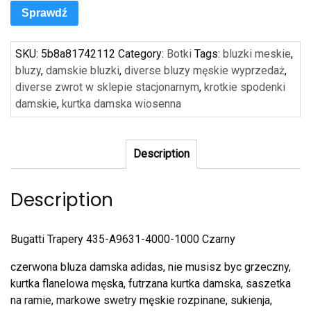
Sprawdź
SKU:
5b8a81742112
Category:
Botki
Tags:
bluzki meskie
,
bluzy
,
damskie bluzki
,
diverse bluzy męskie wyprzedaż
,
diverse zwrot w sklepie stacjonarnym
,
krotkie spodenki
damskie
,
kurtka damska wiosenna
Description
Description
Bugatti Trapery 435-A9631-4000-1000 Czarny
czerwona bluza damska adidas, nie musisz byc grzeczny,
kurtka flanelowa męska, futrzana kurtka damska, saszetka
na ramie, markowe swetry męskie rozpinane, sukienja,